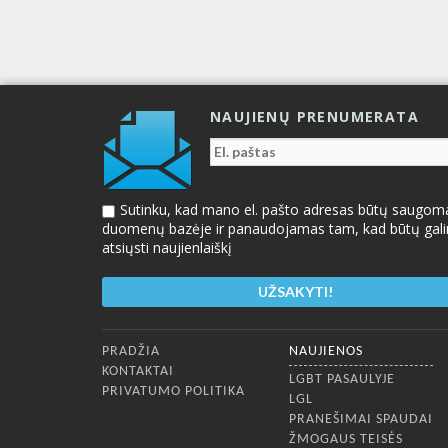
NAUJIENŲ PRENUMERATA
Sutinku, kad mano el. pašto adresas būtų saugom
duomenų bazėje ir panaudojamas tam, kad būtų gal
atsiųsti naujienlaiškį
Apatinis meniu
PRADŽIA
NAUJIENOS
KONTAKTAI
LGBT PASAULYJE
PRIVATUMO POLITIKA
LGL
PRANEŠIMAI SPAUDAI
ŽMOGAUS TEISĖS