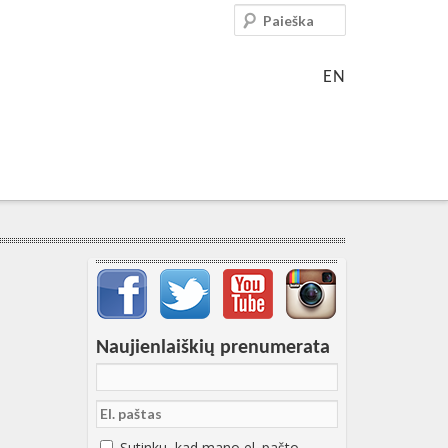
Paieška
EN
Svarbių įrašų meniu
Naujienlaiškių prenumerata
Sutinku, kad mano el. pašto