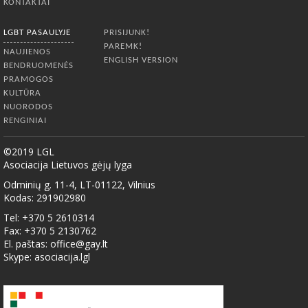
KONTAKTAI
LGBT PASAULYJE
PRISIJUNK!
PAREMK!
NAUJIENOS
ENGLISH VERSION
BENDRUOMENĖS
PRAMOGOS
KULTŪRA
NUORODOS
RENGINIAI
©2019 LGL
Asociacija Lietuvos gėjų lyga
Odminių g. 11-4, LT-01122, Vilnius
Kodas: 291902980
Tel: +370 5 2610314
Fax: +370 5 2130762
El. paštas:
office@gay.lt
Skype: asociacija.lgl