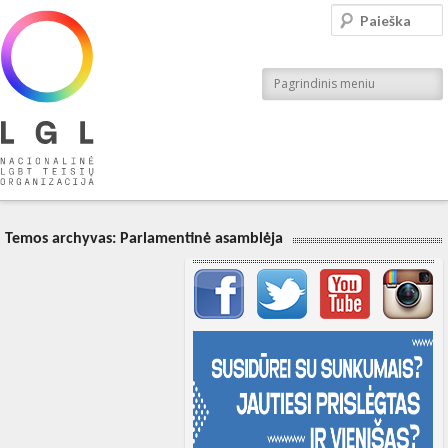
LGL
Paieška
Nacionalinė LGBT teisių organizacija
Pagrindinis meniu
Temos archyvas:
Parlamentinė asamblėja
Svarbių įrašų meniu