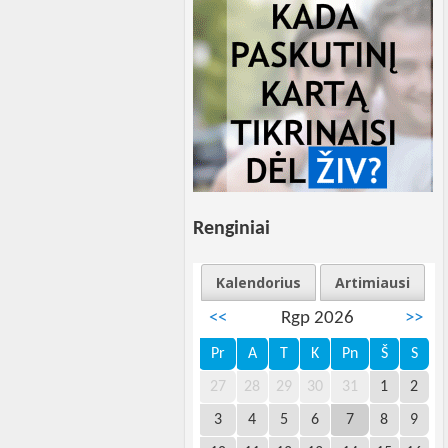
Renginiai
Kalendorius
Artimiausi
<<
Rgp 2026
>>
Pr
A
T
K
Pn
Š
S
27
28
29
30
31
1
2
3
4
5
6
7
8
9