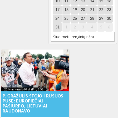
10
11
12
13
14
15
16
17
18
19
20
21
22
23
24
25
26
27
28
29
30
31
1
2
3
4
5
6
Šiuo metu renginių nėra
2014 m. vasario 07 d. (Pn), 6:52
2014-02-
2014 m. vasario 07 d. (Pn), 6:52
2014-02-07T08:37:23+00:00
07T08:37:23+00:00
P. GRAŽULIS STOJO Į RUSIJOS
PUSĘ: EUROPIEČIAI
PAŠIURPO, LIETUVIAI
RAUDONAVO