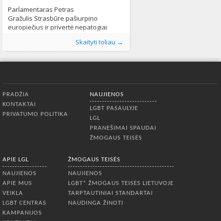
Parlamentaras Petras
Gražulis Strasbūre pašiurpino
europiečius ir privertė nepatogiai
jaustis kolegas iš Lietuvos. Pirmą kartą
Publikavo
Kategorijos:
Žymos:
Europos Taryba
:
Aliona
Lietuvoje
, LGL
,
Naujienos
,
Gražulis
253
,
Skaityti toliau →
į Europos Tarybos Parlamentinę
Parlamentinė asamblėja
414
Asamblėją Strasbūre nuvykęs
parlamentaras negailėjo liaupsių
Rusijos įstatymams, draudžiantiems
propaguoti homoseksualizmą.
Apatinis meniu
Gražulis sekti Rusijos pavyzdžiu ragino
PRADŽIA
NAUJIENOS
visą Europą – pranešė Lietuvos ryto
KONTAKTAI
televizija Dauguma parlamentarų
LGBT PASAULYJE
PRIVATUMO POLITIKA
europiečių nuo P. Gražulio kalbų buvo
LGL
pašiurpę, o kartu vykę Lietuvos
PRANEŠIMAI SPAUDAI
delegatai sako
ŽMOGAUS TEISĖS
APIE LGL
ŽMOGAUS TEISĖS
NAUJIENOS
NAUJIENOS
APIE MUS
LGBT* ŽMOGAUS TEISĖS LIETUVOJE
VEIKLA
TARPTAUTINIAI STANDARTAI
LGBT CENTRAS
NAUDINGA ŽINOTI
KAMPANIJOS