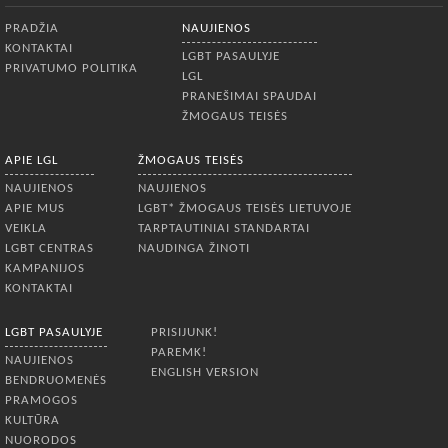
Apatinis meniu
PRADŽIA
NAUJIENOS
KONTAKTAI
LGBT PASAULYJE
PRIVATUMO POLITIKA
LGL
PRANEŠIMAI SPAUDAI
ŽMOGAUS TEISĖS
APIE LGL
ŽMOGAUS TEISĖS
NAUJIENOS
NAUJIENOS
APIE MUS
LGBT* ŽMOGAUS TEISĖS LIETUVOJE
VEIKLA
TARPTAUTINIAI STANDARTAI
LGBT CENTRAS
NAUDINGA ŽINOTI
KAMPANIJOS
KONTAKTAI
LGBT PASAULYJE
PRISIJUNK!
PAREMK!
NAUJIENOS
ENGLISH VERSION
BENDRUOMENĖS
PRAMOGOS
KULTŪRA
NUORODOS