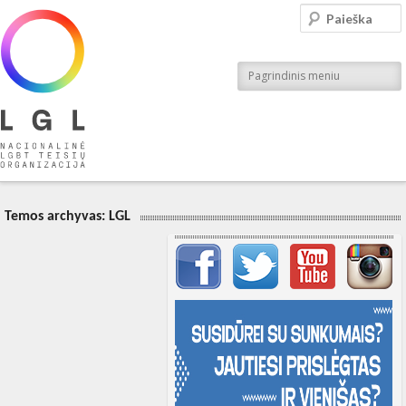
LGL
Paieška
Nacionalinė LGBT teisių organizacija
Pagrindinis meniu
Temos archyvas:
LGL
Svarbių įrašų meniu