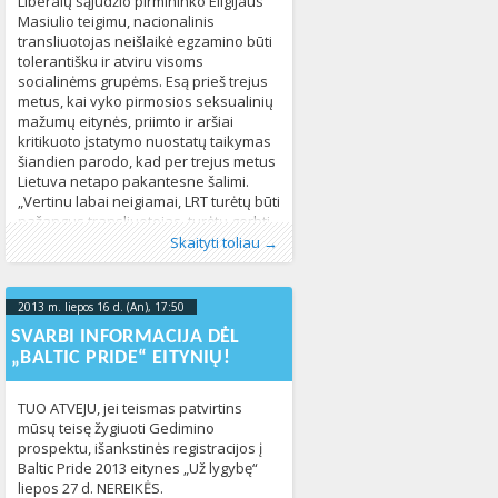
Liberalų sąjūdžio pirmininko Eligijaus
Masiulio teigimu, nacionalinis
transliuotojas neišlaikė egzamino būti
tolerantišku ir atviru visoms
socialinėms grupėms. Esą prieš trejus
metus, kai vyko pirmosios seksualinių
mažumų eitynės, priimto ir aršiai
kritikuoto įstatymo nuostatų taikymas
šiandien parodo, kad per trejus metus
Lietuva netapo pakantesne šalimi.
„Vertinu labai neigiamai, LRT turėtų būti
pažangus transliuotojas, turėtų gerbti
Publikavo
Kategorijos:
Žymos:
klipai
:
Aliona
LGL
,
LGL
,
Lietuvoje
, LGL
,
Lietuvos Gėjų Lyga
,
Naujienos
325
,
LRT
,
žmogaus
Skaityti toliau →
Masiulis
528
2013 m. liepos 16 d. (An), 17:50
2013-07-
16T17:50:40+00:00
SVARBI INFORMACIJA DĖL
„BALTIC PRIDE“ EITYNIŲ!
TUO ATVEJU, jei teismas patvirtins
mūsų teisę žygiuoti Gedimino
prospektu, išankstinės registracijos į
Baltic Pride 2013 eitynes „Už lygybę“
liepos 27 d. NEREIKĖS.