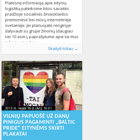
Platesnę informaciją apie eitynių
logistiką pateiksime kitos savaitės
pradžioje socialinės žiniasklaidos
priemonėse bei mūsų internetinėje
svetainėje. Jei planuojate renginyje
dalyvauti su grupe žmonių (daugiau
nei 10 asm.), paprašytume apie tai mus
informuoti adresu
Publikavo
Kategorijos:
Žymos:
Baltic Pride
:
Aliona
Baltic Pride 2013
, LGL
,
eitynės
,
LGL
,
LGL
,
Lietuvos
,
Skaityti toliau →
Naujienos
Gėjų Lyga
469
326
2013 m. liepos 16 d. (An), 16:01
2013-07-
2013 m. liepos 16 d. (An), 16:01
2013-07-16T17:29:17+00:00
16T17:29:17+00:00
VILNIŲ PAPUOŠĖ UŽ DANŲ
PINIGUS PAGAMINTI „BALTIC
PRIDE“ EITYNĖMS SKIRTI
PLAKATAI