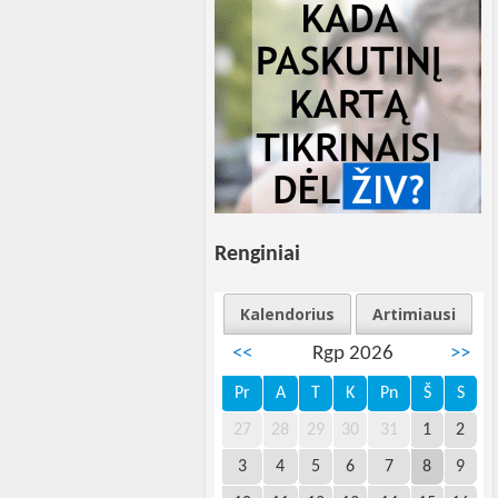
Renginiai
Kalendorius
Artimiausi
<<
Rgp 2026
>>
Pr
A
T
K
Pn
Š
S
27
28
29
30
31
1
2
3
4
5
6
7
8
9