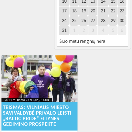
10
11
12
13
14
15
16
17
18
19
20
21
22
23
24
25
26
27
28
29
30
31
1
2
3
4
5
6
Šiuo metu renginių nėra
2013 m. liepos 23 d. (An), 14:08
2013-08-
2013 m. liepos 23 d. (An), 14:08
2013-08-01T12:06:16+00:00
01T12:06:16+00:00
TEISMAS: VILNIAUS MIESTO
SAVIVALDYBĖ PRIVALO LEISTI
„BALTIC PRIDE“ EITYNES
GEDIMINO PROSPEKTE