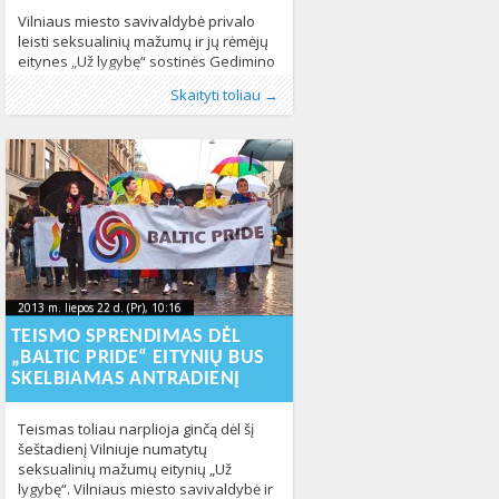
Vilniaus miesto savivaldybė privalo
leisti seksualinių mažumų ir jų rėmėjų
eitynes „Už lygybę“ sostinės Gedimino
prospekte, antradienį paskelbė
Publikavo
Kategorijos:
Žymos:
Baltic Pride
:
Aliona
Baltic Pride 2013
, LGL
,
eitynės
,
LGL
,
LGL
,
Lietuvos
,
Lietuvoje
,
Skaityti toliau →
Lietuvos vyriausiasis administracinis
Naujienos
Gėjų Lyga
469
425
teismas (LVAT). Organizatoriai eitynes
planuoja šeštadienį ir pageidauja
žygiuoti pagrindine sostinės gatve,
nors valdininkai iki šiol atsisakydavo
išduoti leidimą. Teismo sprendimas –
galutinis ir neskundžiamas. Plačiau
skaitykite portale 15min.lt
2013 m. liepos 22 d. (Pr), 10:16
2013-07-
2013 m. liepos 22 d. (Pr), 10:16
2013-07-23T14:07:49+00:00
23T14:07:49+00:00
TEISMO SPRENDIMAS DĖL
„BALTIC PRIDE“ EITYNIŲ BUS
SKELBIAMAS ANTRADIENĮ
Teismas toliau narplioja ginčą dėl šį
šeštadienį Vilniuje numatytų
seksualinių mažumų eitynių „Už
lygybę“. Vilniaus miesto savivaldybė ir