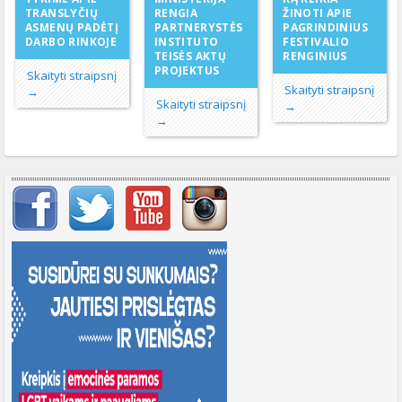
RENGIA
TRANSLYČIŲ
ŽINOTI APIE
PARTNERYSTĖS
ASMENŲ PADĖTĮ
PAGRINDINIUS
INSTITUTO
DARBO RINKOJE
FESTIVALIO
TEISĖS AKTŲ
RENGINIUS
PROJEKTUS
Skaityti straipsnį
Skaityti straipsnį
→
Skaityti straipsnį
→
→
Svarbių įrašų meniu