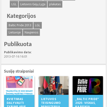
LGL
Lietuvos Gėjų Lyga
plakatas
Kategorijos
Baltic Pride 2013
LGL
Lietuvoje
Naujienos
Publikuota
Publikavimo data:
2013-07-16 16:01
Susiję straipsniai
LIETUVOS
KVIETIMAS
„BALTIC PRIDE“
TEISINGUMO
DALYVAUTI
2025: VISKAS,
MINISTERIJA
TYRIME APIE
KĄ REIKIA