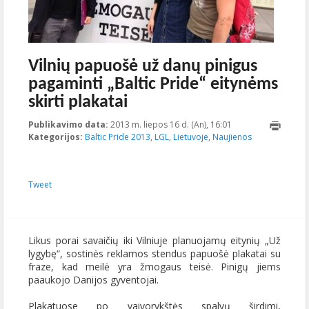
Vilnių papuošė už danų pinigus
pagaminti „Baltic Pride“ eitynėms
skirti plakatai
Publikavimo data:
2013 m. liepos 16 d. (An), 16:01
2013-07-
Kategorijos:
Baltic Pride 2013
,
LGL
,
Lietuvoje
,
Naujienos
16T17:29:17+00:00
Tweet
Likus porai savaičių iki Vilniuje planuojamų eitynių „Už
lygybę“, sostinės reklamos stendus papuošė plakatai su
fraze, kad meilė yra žmogaus teisė. Pinigų jiems
paaukojo Danijos gyventojai.
Plakatuose po vaivorykštės spalvų širdimi,