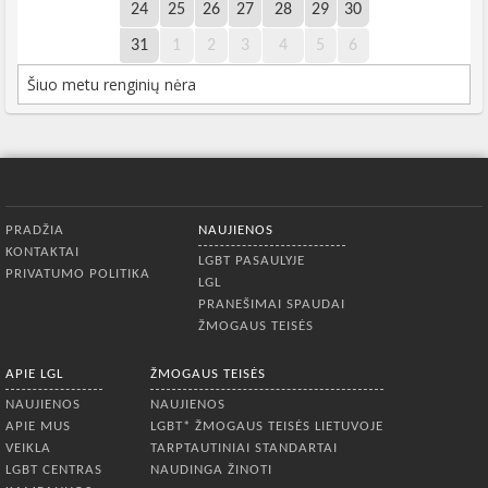
24
25
26
27
28
29
30
31
1
2
3
4
5
6
Šiuo metu renginių nėra
Apatinis meniu
PRADŽIA
NAUJIENOS
KONTAKTAI
LGBT PASAULYJE
PRIVATUMO POLITIKA
LGL
PRANEŠIMAI SPAUDAI
ŽMOGAUS TEISĖS
APIE LGL
ŽMOGAUS TEISĖS
NAUJIENOS
NAUJIENOS
APIE MUS
LGBT* ŽMOGAUS TEISĖS LIETUVOJE
VEIKLA
TARPTAUTINIAI STANDARTAI
LGBT CENTRAS
NAUDINGA ŽINOTI