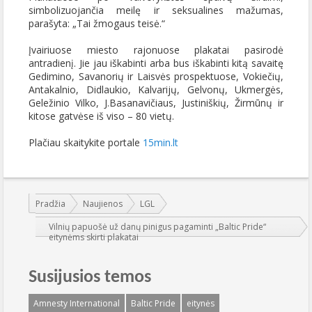
simbolizuojančia meilę ir seksualines mažumas,
parašyta: „Tai žmogaus teisė.“
Įvairiuose miesto rajonuose plakatai pasirodė
antradienį. Jie jau iškabinti arba bus iškabinti kitą savaitę
Gedimino, Savanorių ir Laisvės prospektuose, Vokiečių,
Antakalnio, Didlaukio, Kalvarijų, Gelvonų, Ukmergės,
Geležinio Vilko, J.Basanavičiaus, Justiniškių, Žirmūnų ir
kitose gatvėse iš viso – 80 vietų.
Plačiau skaitykite portale
15min.lt
Jūs esate čia:
Pradžia
Naujienos
LGL
Vilnių papuošė už danų pinigus pagaminti „Baltic Pride“
eitynėms skirti plakatai
Susijusios temos
Amnesty International
Baltic Pride
eitynės