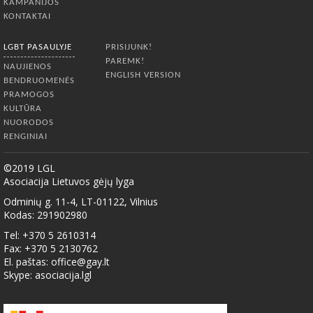
KAMPANIJOS
KONTAKTAI
LGBT PASAULYJE
PRISIJUNK!
PAREMK!
NAUJIENOS
ENGLISH VERSION
BENDRUOMENĖS
PRAMOGOS
KULTŪRA
NUORODOS
RENGINIAI
©2019 LGL
Asociacija Lietuvos gėjų lyga
Odminių g. 11-4, LT-01122, Vilnius
Kodas: 291902980
Tel: +370 5 2610314
Fax: +370 5 2130762
El. paštas:
office@gay.lt
Skype: asociacija.lgl