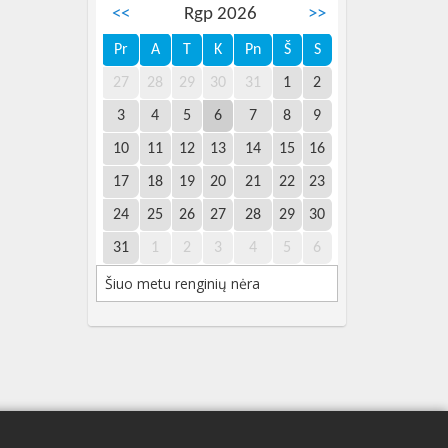
<<
Rgp 2026
>>
Pr
A
T
K
Pn
Š
S
27
28
29
30
31
1
2
3
4
5
6
7
8
9
10
11
12
13
14
15
16
17
18
19
20
21
22
23
24
25
26
27
28
29
30
31
1
2
3
4
5
6
Šiuo metu renginių nėra