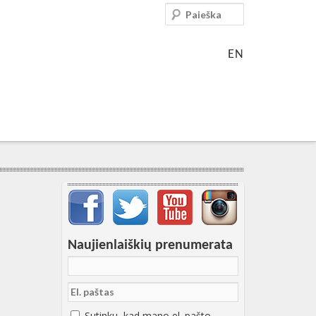
Paieška
EN
Svarbių įrašų meniu
Naujienlaiškių prenumerata
Sutinku, kad mano el. pašto