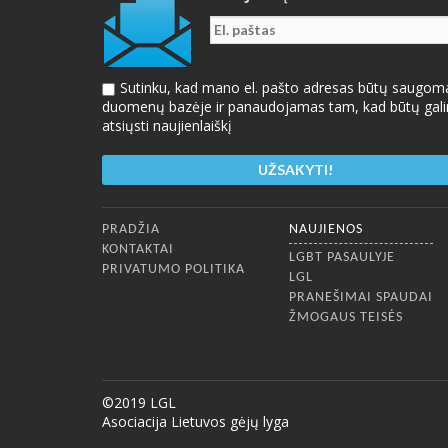
Sutinku, kad mano el. pašto adresas būtų saugom
duomenų bazėje ir panaudojamas tam, kad būtų gal
atsiųsti naujienlaiškį
Apatinis meniu
PRADŽIA
NAUJIENOS
KONTAKTAI
LGBT PASAULYJE
PRIVATUMO POLITIKA
LGL
PRANEŠIMAI SPAUDAI
ŽMOGAUS TEISĖS
©2019 LGL
Asociacija Lietuvos gėjų lyga