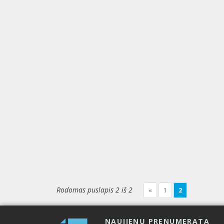
Rodomas puslapis 2 iš 2
«
1
2
NAUJIENŲ PRENUMERATA