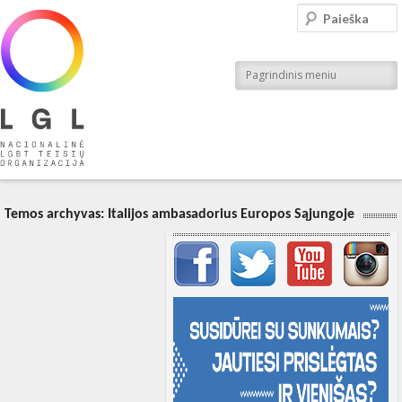
LGL
Paieška
Nacionalinė LGBT teisių organizacija
Pagrindinis meniu
Temos archyvas:
Italijos ambasadorius Europos Sąjungoje
Svarbių įrašų meniu