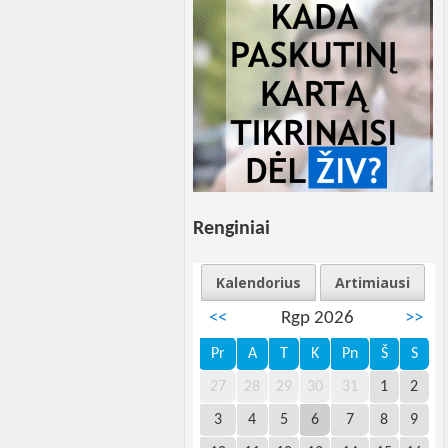
Renginiai
Kalendorius
Artimiausi
<<
Rgp 2026
>>
Pr
A
T
K
Pn
Š
S
27
28
29
30
31
1
2
3
4
5
6
7
8
9