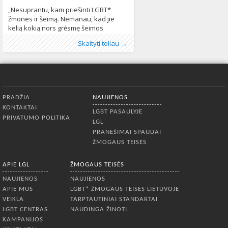
„Nesuprantu, kam priešinti LGBT*
žmones ir šeimą. Nemanau, kad jie
kelią kokią nors grėsmę šeimos
vertybėms ar heteroseksualioms
Publikavo
Kategorijos:
Žymos:
Italijos ambasadorius Europos
:
Aliona
Naujienos
, LGL
154
Skaityti toliau →
šeimoms”, – gūžčioja pečiais Italijos
Sąjungoje
,
LGBT* asmenys
,
pagrindiniu teisiu
ambasadorius Europos Sąjungoje (ES)
agentura
,
Romos katalikų bažnyčia
656
Stefano Sannino. Jo šalyje, kaip ir
Lietuvoje, didelį autoritetą turi Katalikų
bažnyčia, o šeima italams yra
Apatinis meniu
nepaprastai svarbi. Tačiau, diplomato
PRADŽIA
NAUJIENOS
teigimu, net popiežius Pranciškus ima
KONTAKTAI
atvirai kalbėti šiais
LGBT PASAULYJE
PRIVATUMO POLITIKA
LGL
PRANEŠIMAI SPAUDAI
ŽMOGAUS TEISĖS
APIE LGL
ŽMOGAUS TEISĖS
NAUJIENOS
NAUJIENOS
APIE MUS
LGBT* ŽMOGAUS TEISĖS LIETUVOJE
VEIKLA
TARPTAUTINIAI STANDARTAI
LGBT CENTRAS
NAUDINGA ŽINOTI
KAMPANIJOS