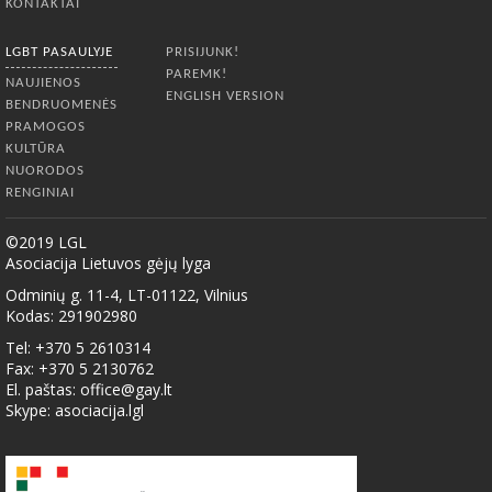
KONTAKTAI
LGBT PASAULYJE
PRISIJUNK!
PAREMK!
NAUJIENOS
ENGLISH VERSION
BENDRUOMENĖS
PRAMOGOS
KULTŪRA
NUORODOS
RENGINIAI
©2019 LGL
Asociacija Lietuvos gėjų lyga
Odminių g. 11-4, LT-01122, Vilnius
Kodas: 291902980
Tel: +370 5 2610314
Fax: +370 5 2130762
El. paštas:
office@gay.lt
Skype: asociacija.lgl