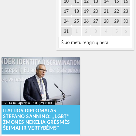
10
11
12
13
14
15
16
17
18
19
20
21
22
23
24
25
26
27
28
29
30
31
1
2
3
4
5
6
Šiuo metu renginių nėra
2014 m. lapkričio 03 d. (Pr), 8:00
2014-11-
2014 m. lapkričio 03 d. (Pr), 8:00
2014-11-03T09:28:21+00:00
03T09:28:21+00:00
ITALIJOS DIPLOMATAS
STEFANO SANNINO: „LGBT*
ŽMONĖS NEKELIA GRĖSMĖS
ŠEIMAI IR VERTYBĖMS“