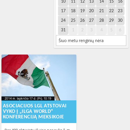
10
11
12
13
14
15
16
17
18
19
20
21
22
23
24
25
26
27
28
29
30
31
1
2
3
4
5
6
Šiuo metu renginių nėra
2014 m. lapkričio 17 d. (Pr), 10:19
2015-11-
2014 m. lapkričio 17 d. (Pr), 10:19
2015-11-20T15:09:47+00:00
20T15:09:47+00:00
ASOCIACIJOS LGL ATSTOVAI
VYKO Į „ILGA WORLD“
KONFERENCIJĄ MEKSIKOJE