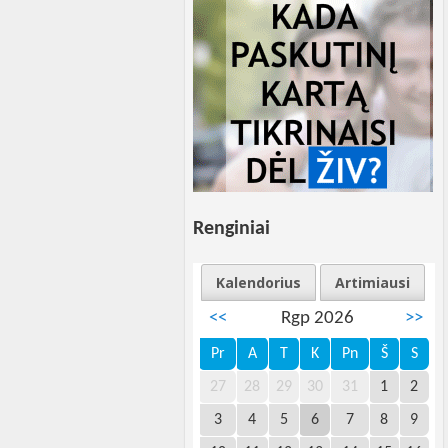
Renginiai
Kalendorius
Artimiausi
<<
Rgp 2026
>>
Pr
A
T
K
Pn
Š
S
27
28
29
30
31
1
2
3
4
5
6
7
8
9