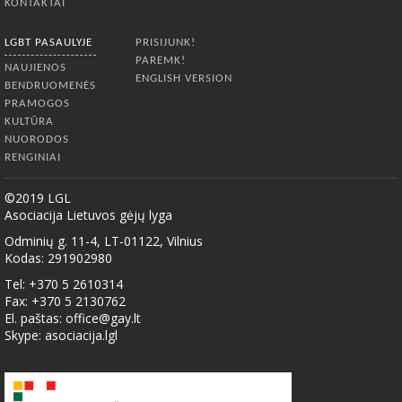
KONTAKTAI
LGBT PASAULYJE
PRISIJUNK!
PAREMK!
NAUJIENOS
ENGLISH VERSION
BENDRUOMENĖS
PRAMOGOS
KULTŪRA
NUORODOS
RENGINIAI
©2019 LGL
Asociacija Lietuvos gėjų lyga
Odminių g. 11-4, LT-01122, Vilnius
Kodas: 291902980
Tel: +370 5 2610314
Fax: +370 5 2130762
El. paštas:
office@gay.lt
Skype: asociacija.lgl