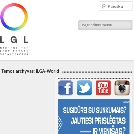
LGL
Paieška
Nacionalinė LGBT teisių organizacija
Pagrindinis meniu
Temos archyvas:
ILGA-World
Svarbių įrašų meniu