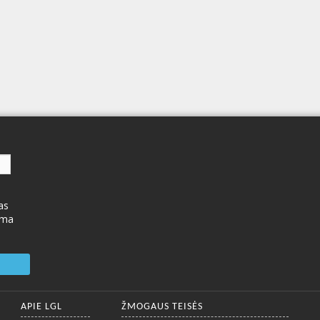
as
ima
APIE LGL
ŽMOGAUS TEISĖS