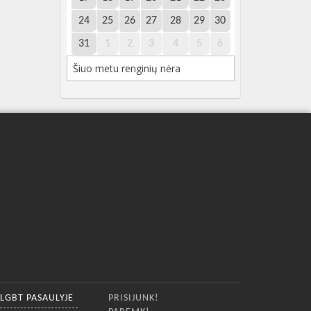
24
25
26
27
28
29
30
31
1
2
3
4
5
6
Šiuo metu renginių nėra
LGBT PASAULYJE
PRISIJUNK!