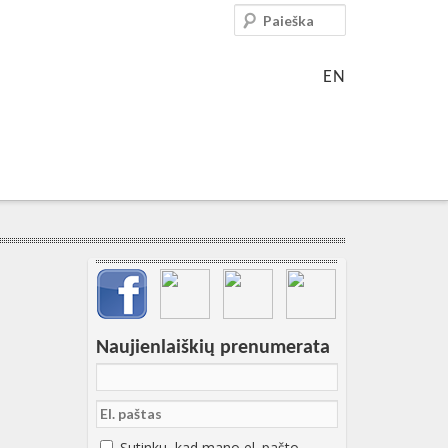
Paieška
EN
Svarbių įrašų meniu
Naujienlaiškių prenumerata
Sutinku, kad mano el. pašto