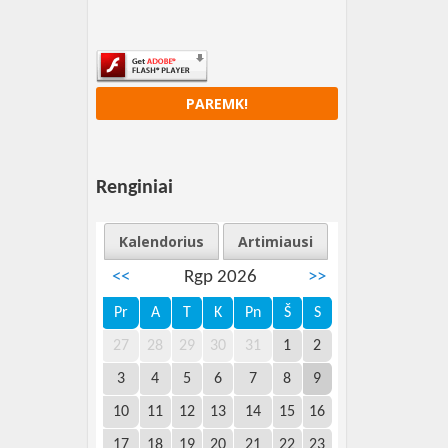
PAREMK!
Renginiai
Kalendorius
Artimiausi
<<
Rgp 2026
>>
Pr
A
T
K
Pn
Š
S
27
28
29
30
31
1
2
3
4
5
6
7
8
9
10
11
12
13
14
15
16
17
18
19
20
21
22
23