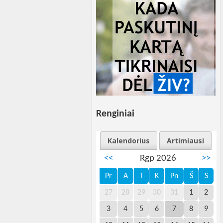
Renginiai
Kalendorius
Artimiausi
<<
Rgp 2026
>>
Pr
A
T
K
Pn
Š
S
27
28
29
30
31
1
2
3
4
5
6
7
8
9