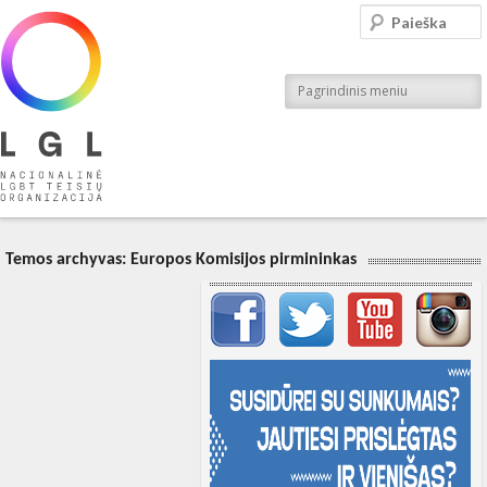
LGL
Paieška
Nacionalinė LGBT teisių organizacija
Pagrindinis meniu
Temos archyvas:
Europos Komisijos pirmininkas
Svarbių įrašų meniu