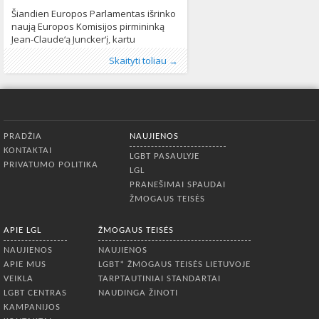
Šiandien Europos Parlamentas išrinko
naują Europos Komisijos pirmininką
Jean-Claude‘ą Juncker‘į, kartu
patvirtindamas jo būsimą komandą.
Publikavo
Kategorijos:
Žymos:
Europos komisaras
:
Aliona
Naujienos
, LGL
,
Pranešimai
,
Europos
Skaityti toliau →
Per debatus dėl šios pozicijos
spaudai
Komisijos pirmininkas
261
,
Europos Parlamentas
,
vadinamoji Juncker‘io Komisija stipriai
lgbt teises
571
pasisakė už LGBT* teises. Būsimieji
Europos Komisijos pirmininko
pavaduotojai pabrėžė būtinybę imtis
Apatinis meniu
teisinių priemonių ginant
PRADŽIA
NAUJIENOS
pažeidžiamiausias visuomenės
KONTAKTAI
grupes, teigiama Europos Parlamento
LGBT PASAULYJE
PRIVATUMO POLITIKA
LGBTI teisių grupės pranešime.
LGL
Komisijos pirmininko pirmasis
PRANEŠIMAI SPAUDAI
pavaduotojas Fransas
ŽMOGAUS TEISĖS
Timmermansas, atsakingas
APIE LGL
ŽMOGAUS TEISĖS
NAUJIENOS
NAUJIENOS
APIE MUS
LGBT* ŽMOGAUS TEISĖS LIETUVOJE
VEIKLA
TARPTAUTINIAI STANDARTAI
LGBT CENTRAS
NAUDINGA ŽINOTI
KAMPANIJOS