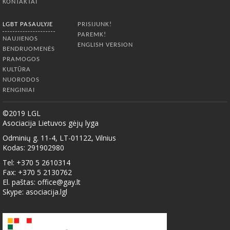
KONTAKTAI
LGBT PASAULYJE
PRISIJUNK!
PAREMK!
NAUJIENOS
ENGLISH VERSION
BENDRUOMENĖS
PRAMOGOS
KULTŪRA
NUORODOS
RENGINIAI
©2019 LGL
Asociacija Lietuvos gėjų lyga
Odminių g. 11-4, LT-01122, Vilnius
Kodas: 291902980
Tel: +370 5 2610314
Fax: +370 5 2130762
El. paštas:
office@gay.lt
Skype: asociacija.lgl