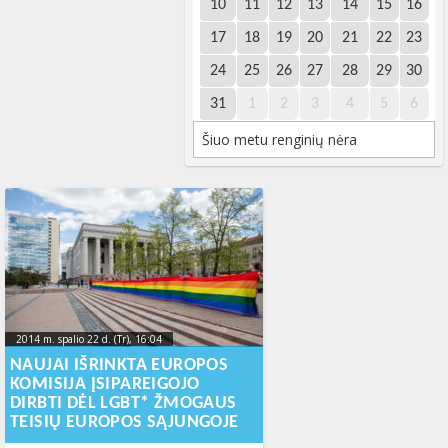
10
11
12
13
14
15
16
17
18
19
20
21
22
23
24
25
26
27
28
29
30
31
1
2
3
4
5
6
Šiuo metu renginių nėra
2014 m. spalio 22 d. (Tr), 16:04
2023-10-
13T21:20:18+00:00
NAUJAI IŠRINKTA EUROPOS
KOMISIJA ĮSIPAREIGOJO
DIRBTI DĖL LGBT* ŽMOGAUS
TEISIŲ EUROPOS SĄJUNGOJE