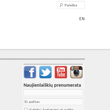
Paieška
EN
Svarbių įrašų meniu
Naujienlaiškių prenumerata
Sutinku, kad mano el. pašto