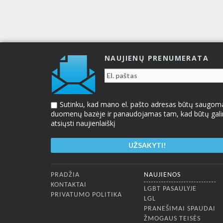
NAUJIENŲ PRENUMERATA
Sutinku, kad mano el. pašto adresas būtų saugom
duomenų bazėje ir panaudojamas tam, kad būtų gal
atsiųsti naujienlaiškį
Apatinis meniu
PRADŽIA
NAUJIENOS
KONTAKTAI
LGBT PASAULYJE
PRIVATUMO POLITIKA
LGL
PRANEŠIMAI SPAUDAI
ŽMOGAUS TEISĖS