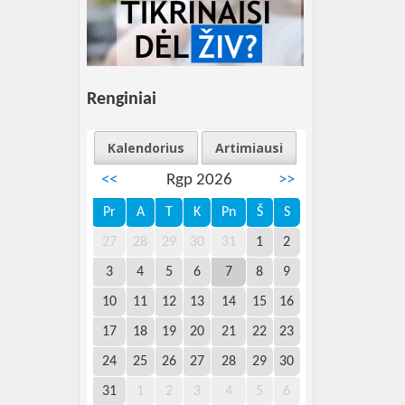
Renginiai
Kalendorius
Artimiausi
<<
Rgp 2026
>>
Pr
A
T
K
Pn
Š
S
27
28
29
30
31
1
2
3
4
5
6
7
8
9
10
11
12
13
14
15
16
17
18
19
20
21
22
23
24
25
26
27
28
29
30
31
1
2
3
4
5
6