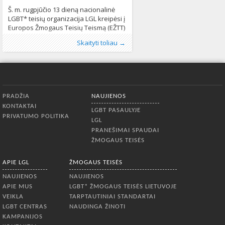
Š. m. rugpjūčio 13 dieną nacionalinė
LGBT* teisių organizacija LGL kreipėsi į
Europos Žmogaus Teisių Teismą (EŽTT)
dėl Lietuvos įsipareigojimų užtikrinti
Publikavo
Kategorijos:
Žymos:
diskriminacijos draudimas
:
Aliona
LGBT pasaulyje
, LGL
,
LGL
,
Lietuvoje
,
Europos
,
Skaityti toliau →
galimybę naudotis veiksmingomis
Naujienos
žmogaus teisių konvencija
,
Pranešimai spaudai
,
Europos Žmogaus
,
Žmogaus
teisinės gynybos priemonėmis pagal
teisės
Teisių Teismas
622
,
homofobija
,
neapykantos
Europos žmogaus teisių konvenciją
klaba
,
Neapykantos nusikaltimai
,
Seksualinė
(EŽTK) nevykdymo. Oficialiame
orientacija
,
socialiniai tinklai
,
teisė į privataus
asociacijos LGL skunde akcentuojama,
ir šeimos gyvenimo gerbimą
1368
Apatinis meniu
kad neproporcingai apribojusi
PRADŽIA
NAUJIENOS
socialiniame tinkle „Facebook“ bučinio
KONTAKTAI
nuotrauką paskelbusių ir neapykantą
LGBT PASAULYJE
PRIVATUMO POLITIKA
kurstančių komentarų sulaukusių
LGL
studentų teisę
PRANEŠIMAI SPAUDAI
ŽMOGAUS TEISĖS
APIE LGL
ŽMOGAUS TEISĖS
NAUJIENOS
NAUJIENOS
APIE MUS
LGBT* ŽMOGAUS TEISĖS LIETUVOJE
VEIKLA
TARPTAUTINIAI STANDARTAI
LGBT CENTRAS
NAUDINGA ŽINOTI
KAMPANIJOS