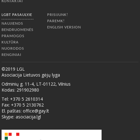
KONTAKTAI
LGBT PASAULYJE
PRISIJUNK!
PAREMK!
NAUJIENOS
ENGLISH VERSION
BENDRUOMENĖS
PRAMOGOS
KULTŪRA
NUORODOS
RENGINIAI
©2019 LGL
Asociacija Lietuvos gėjų lyga
Odminių g. 11-4, LT-01122, Vilnius
Kodas: 291902980
Tel: +370 5 2610314
Fax: +370 5 2130762
El. paštas:
office@gay.lt
Skype: asociacija.lgl