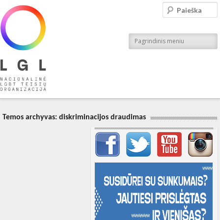
LGL
Paieška
Nacionalinė LGBT teisių organizacija
Pagrindinis meniu
Temos archyvas:
diskriminacijos draudimas
Svarbių įrašų meniu