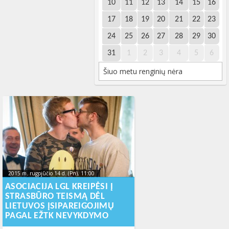
10
11
12
13
14
15
16
17
18
19
20
21
22
23
24
25
26
27
28
29
30
31
1
2
3
4
5
6
Šiuo metu renginių nėra
2015 m. rugpjūčio 14 d. (Pn), 11:00
2015-11-
19T15:56:30+00:00
ASOCIACIJA LGL KREIPĖSI Į
STRASBŪRO TEISMĄ DĖL
LIETUVOS ĮSIPAREIGOJIMŲ
PAGAL EŽTK NEVYKDYMO