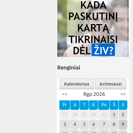
Renginiai
Kalendorius
Artimiausi
<<
Rgp 2026
>>
Pr
A
T
K
Pn
Š
S
27
28
29
30
31
1
2
3
4
5
6
7
8
9