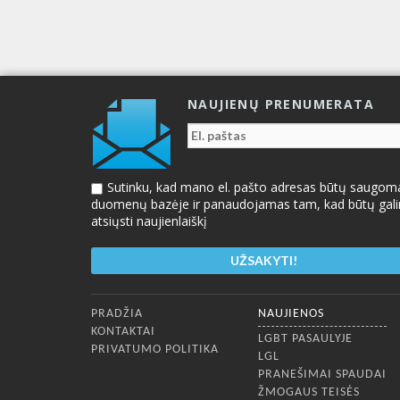
NAUJIENŲ PRENUMERATA
Sutinku, kad mano el. pašto adresas būtų saugom
duomenų bazėje ir panaudojamas tam, kad būtų gal
atsiųsti naujienlaiškį
Apatinis meniu
PRADŽIA
NAUJIENOS
KONTAKTAI
LGBT PASAULYJE
PRIVATUMO POLITIKA
LGL
PRANEŠIMAI SPAUDAI
ŽMOGAUS TEISĖS