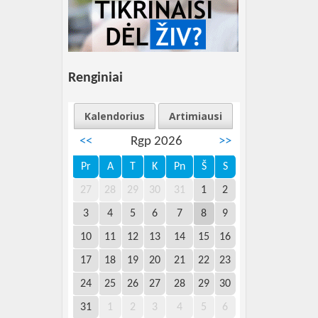
Renginiai
Kalendorius
Artimiausi
<<
Rgp 2026
>>
Pr
A
T
K
Pn
Š
S
27
28
29
30
31
1
2
3
4
5
6
7
8
9
10
11
12
13
14
15
16
17
18
19
20
21
22
23
24
25
26
27
28
29
30
31
1
2
3
4
5
6