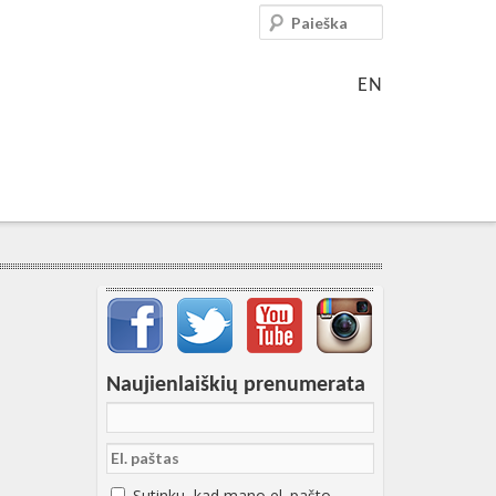
Paieška
EN
Svarbių įrašų meniu
Naujienlaiškių prenumerata
Sutinku, kad mano el. pašto