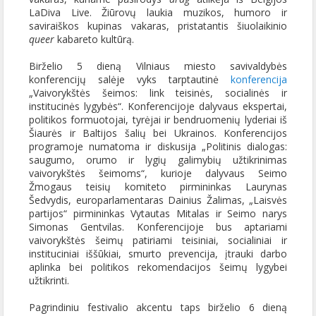
LaDiva Live. Žiūrovų laukia muzikos, humoro ir
saviraiškos kupinas vakaras, pristatantis šiuolaikinio
queer
kabareto kultūrą.
Birželio 5 dieną Vilniaus miesto savivaldybės
konferencijų salėje vyks tarptautinė
konferencija
„Vaivorykštės šeimos: link teisinės, socialinės ir
institucinės lygybės“. Konferencijoje dalyvaus ekspertai,
politikos formuotojai, tyrėjai ir bendruomenių lyderiai iš
Šiaurės ir Baltijos šalių bei Ukrainos. Konferencijos
programoje numatoma ir diskusija „Politinis dialogas:
saugumo, orumo ir lygių galimybių užtikrinimas
vaivorykštės šeimoms“, kurioje dalyvaus Seimo
Žmogaus teisių komiteto pirmininkas Laurynas
Šedvydis, europarlamentaras Dainius Žalimas, „Laisvės
partijos“ pirmininkas Vytautas Mitalas ir Seimo narys
Simonas Gentvilas. Konferencijoje bus aptariami
vaivorykštės šeimų patiriami teisiniai, socialiniai ir
instituciniai iššūkiai, smurto prevencija, įtrauki darbo
aplinka bei politikos rekomendacijos šeimų lygybei
užtikrinti.
Pagrindiniu festivalio akcentu taps birželio 6 dieną