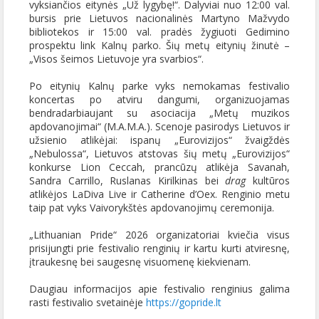
vyksiančios eitynės „Už lygybę!“. Dalyviai nuo 12:00 val.
bursis prie Lietuvos nacionalinės Martyno Mažvydo
bibliotekos ir 15:00 val. pradės žygiuoti Gedimino
prospektu link Kalnų parko. Šių metų eitynių žinutė –
„Visos šeimos Lietuvoje yra svarbios“.
Po eitynių Kalnų parke vyks nemokamas festivalio
koncertas po atviru dangumi, organizuojamas
bendradarbiaujant su asociacija „Metų muzikos
apdovanojimai“ (M.A.M.A.). Scenoje pasirodys Lietuvos ir
užsienio atlikėjai: ispanų „Eurovizijos“ žvaigždės
„Nebulossa“, Lietuvos atstovas šių metų „Eurovizijos“
konkurse Lion Ceccah, prancūzų atlikėja Savanah,
Sandra Carrillo, Ruslanas Kirilkinas bei
drag
kultūros
atlikėjos LaDiva Live ir Catherine d’Oex. Renginio metu
taip pat vyks Vaivorykštės apdovanojimų ceremonija.
„Lithuanian Pride“ 2026 organizatoriai kviečia visus
prisijungti prie festivalio renginių ir kartu kurti atviresnę,
įtraukesnę bei saugesnę visuomenę kiekvienam.
Daugiau informacijos apie festivalio renginius galima
rasti festivalio svetainėje
https://gopride.lt