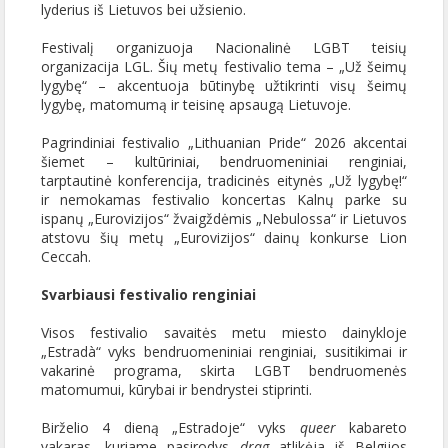
lyderius iš Lietuvos bei užsienio.
Festivalį organizuoja Nacionalinė LGBT teisių
organizacija LGL. Šių metų festivalio tema – „Už šeimų
lygybę“ – akcentuoja būtinybę užtikrinti visų šeimų
lygybę, matomumą ir teisinę apsaugą Lietuvoje.
Pagrindiniai festivalio „Lithuanian Pride“ 2026 akcentai
šiemet – kultūriniai, bendruomeniniai renginiai,
tarptautinė konferencija, tradicinės eitynės „Už lygybę!“
ir nemokamas festivalio koncertas Kalnų parke su
ispanų „Eurovizijos“ žvaigždėmis „Nebulossa“ ir Lietuvos
atstovu šių metų „Eurovizijos“ dainų konkurse Lion
Ceccah.
Svarbiausi festivalio renginiai
Visos festivalio savaitės metu miesto dainykloje
„Estradà“ vyks bendruomeniniai renginiai, susitikimai ir
vakarinė programa, skirta LGBT bendruomenės
matomumui, kūrybai ir bendrystei stiprinti.
Birželio 4 dieną „Estradoje“ vyks
queer
kabareto
vakaras, kuriame pasirodys
drag
atlikėja iš Belgijos