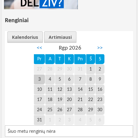
Renginiai
Kalendorius
Artimiausi
<<
Rgp 2026
>>
Pr
A
T
K
Pn
Š
S
27
28
29
30
31
1
2
3
4
5
6
7
8
9
10
11
12
13
14
15
16
17
18
19
20
21
22
23
24
25
26
27
28
29
30
31
1
2
3
4
5
6
Šiuo metu renginių nėra