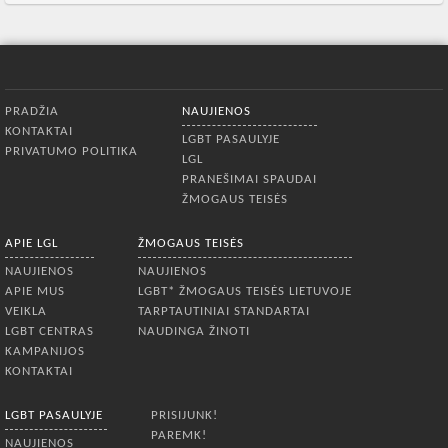
Apatinis meniu
PRADŽIA
NAUJIENOS
KONTAKTAI
LGBT PASAULYJE
PRIVATUMO POLITIKA
LGL
PRANEŠIMAI SPAUDAI
ŽMOGAUS TEISĖS
APIE LGL
ŽMOGAUS TEISĖS
NAUJIENOS
NAUJIENOS
APIE MUS
LGBT* ŽMOGAUS TEISĖS LIETUVOJE
VEIKLA
TARPTAUTINIAI STANDARTAI
LGBT CENTRAS
NAUDINGA ŽINOTI
KAMPANIJOS
KONTAKTAI
LGBT PASAULYJE
PRISIJUNK!
PAREMK!
NAUJIENOS