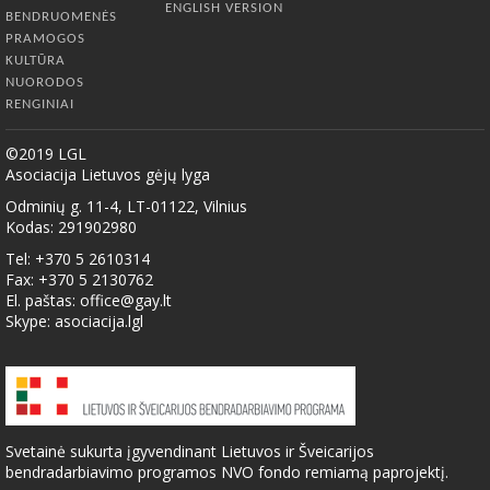
ENGLISH VERSION
BENDRUOMENĖS
PRAMOGOS
KULTŪRA
NUORODOS
RENGINIAI
©2019 LGL
Asociacija Lietuvos gėjų lyga
Odminių g. 11-4, LT-01122, Vilnius
Kodas: 291902980
Tel: +370 5 2610314
Fax: +370 5 2130762
El. paštas:
office@gay.lt
Skype: asociacija.lgl
Svetainė sukurta įgyvendinant Lietuvos ir Šveicarijos
bendradarbiavimo programos NVO fondo remiamą paprojektį.