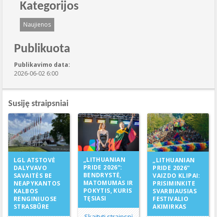
Kategorijos
Naujienos
Publikuota
Publikavimo data:
2026-06-02 6:00
Susiję straipsniai
„LITHUANIAN
LGL ATSTOVĖ
„LITHUANIAN
PRIDE 2026“:
DALYVAVO
PRIDE 2026“
BENDRYSTĖ,
SAVAITĖS BE
VAIZDO KLIPAI:
MATOMUMAS IR
NEAPYKANTOS
PRISIMINKITE
POKYTIS, KURIS
KALBOS
SVARBIAUSIAS
TĘSIASI
RENGINIUOSE
FESTIVALIO
STRASBŪRE
AKIMIRKAS
Skaityti straipsnį