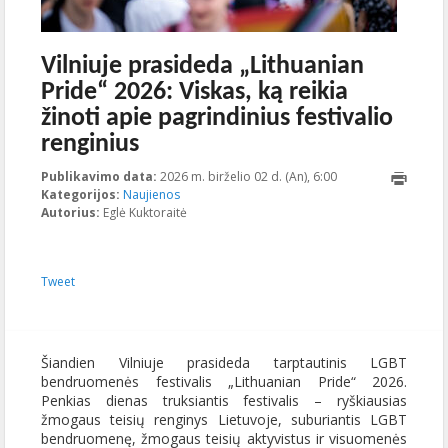
Vilniuje prasideda „Lithuanian
Pride“ 2026: Viskas, ką reikia
žinoti apie pagrindinius festivalio
renginius
Publikavimo data:
2026 m. birželio 02 d. (An), 6:00
2026-06-
Kategorijos:
Naujienos
02T12:33:46+00:00
Autorius:
Eglė Kuktoraitė
Tweet
Šiandien Vilniuje prasideda tarptautinis LGBT
bendruomenės festivalis „Lithuanian Pride“ 2026.
Penkias dienas truksiantis festivalis – ryškiausias
žmogaus teisių renginys Lietuvoje, suburiantis LGBT
bendruomenę, žmogaus teisių aktyvistus ir visuomenės