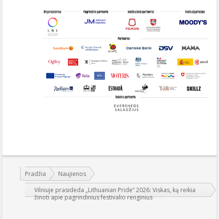
Jūs esate čia:
Pradžia
Naujienos
Vilniuje prasideda „Lithuanian Pride“ 2026: Viskas, ką reikia
žinoti apie pagrindinius festivalio renginius