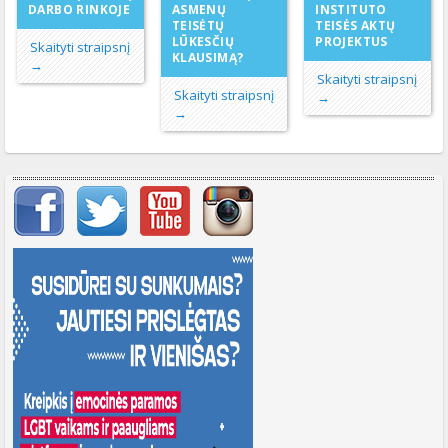
DARBO RINKOJE
ASMENŲ
INSTITUTO
TEISĖTŲ
TEISĖS AKTŲ
LŪKESČIŲ
PROJEKTUS
Skaityti straipsnį
KLAUSIMĄ?
→
Skaityti straipsnį
Skaityti straipsnį
→
→
Svarbių įrašų meniu