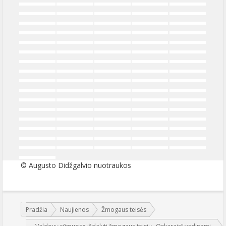
© Augusto Didžgalvio nuotraukos
Jūs esate čia:
Pradžia
Naujienos
Žmogaus teisės