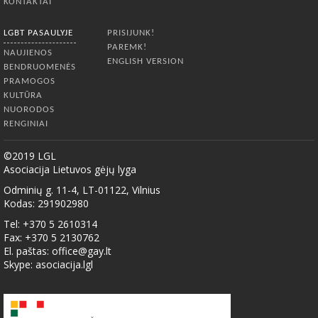
KONTAKTAI
LGBT PASAULYJE
PRISIJUNK!
PAREMK!
NAUJIENOS
ENGLISH VERSION
BENDRUOMENĖS
PRAMOGOS
KULTŪRA
NUORODOS
RENGINIAI
©2019 LGL
Asociacija Lietuvos gėjų lyga
Odminių g. 11-4, LT-01122, Vilnius
Kodas: 291902980
Tel: +370 5 2610314
Fax: +370 5 2130762
El. paštas:
office@gay.lt
Skype: asociacija.lgl