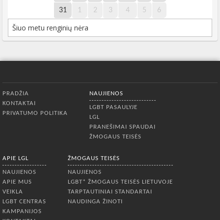
31
1
2
3
4
5
6
Šiuo metu renginių nėra
Apatinis meniu
PRADŽIA
NAUJIENOS
KONTAKTAI
LGBT PASAULYJE
PRIVATUMO POLITIKA
LGL
PRANEŠIMAI SPAUDAI
ŽMOGAUS TEISĖS
APIE LGL
ŽMOGAUS TEISĖS
NAUJIENOS
NAUJIENOS
APIE MUS
LGBT* ŽMOGAUS TEISĖS LIETUVOJE
VEIKLA
TARPTAUTINIAI STANDARTAI
LGBT CENTRAS
NAUDINGA ŽINOTI
KAMPANIJOS