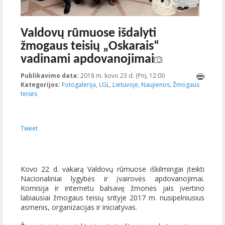
Valdovų rūmuose išdalyti
žmogaus teisių „Oskarais“
vadinami apdovanojimai
Publikavimo data:
2018 m. kovo 23 d. (Pn), 12:00
2018-04-
Kategorijos:
Fotogalerija
,
LGL
,
Lietuvoje
,
Naujienos
16T13:21:41+00:00
,
Žmogaus
teisės
Tweet
Kovo 22 d. vakarą Valdovų rūmuose iškilmingai įteikti
Nacionaliniai lygybės ir įvairovės apdovanojimai.
Komisija ir internetu balsavę žmonės jais įvertino
labiausiai žmogaus teisių srityje 2017 m. nusipelniusius
asmenis, organizacijas ir iniciatyvas.