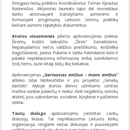
žmogaus teisių politikos koordinatorius Tomas Vytautas
Raskevičius. Aktyvistas laureatu tapo dėl nuoseklaus
darbo atstovaujant translyčiams asmenims ir
formuojant progresyvią Lietuvos teismų praktiką
keičiant asmens tapatybės dokumentus.
Atviros visuomenės
piliečio apdovanojimas įteiktas
Širvintų krašto laikraščio „Širvis“ žurnalistėms.
Nepaisydamos vietos valdžios priešiškumo, Andželika
Bagočiūnienė, Janina Pukienė ir Valda Patinskienė kūrė ir
palaikė nepriklausomą informacinę erdvę suteikdamos
žodį tiems, kurie kitaip būtų likę bebalsiai.
Apdovanojimas
„Geriausias amžius – mano amžius“
atiteko Gitai Mickevičiūtei ir jos projektui „Senelių
darželis“. Alytuje įkurtas dienos užimtumo centras
mažina sunkiai judančių ir niekur išeiti negalinčių senolių
atskirtį juos suburdamas socialinei, kūrybinei ir pažintinei
veiklai.
Tautų dialogo
apdovanojimu įvertintas Lenkų
diskusijų klubas. Tai nepriklausoma Lietuvos lenkų
organizacija, rengianti viešas diskusijas ir puoselėjanti
politiškai neangažuotą dialogą tarp lenkų ir lietuvių.