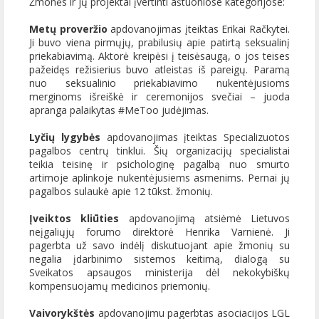
Žmonės ir jų projektai įvertinti aštuoniose kategorijose:
Metų proveržio
apdovanojimas įteiktas Erikai Račkytei.
Ji buvo viena pirmųjų, prabilusių apie patirtą seksualinį
priekabiavimą. Aktorė kreipėsi į teisėsaugą, o jos teises
pažeidęs režisierius buvo atleistas iš pareigų. Paramą
nuo seksualinio priekabiavimo nukentėjusioms
merginoms išreiškė ir ceremonijos svečiai – juoda
apranga palaikytas #MeToo judėjimas.
Lyčių lygybės
apdovanojimas įteiktas Specializuotos
pagalbos centrų tinklui. Šių organizacijų specialistai
teikia teisinę ir psichologinę pagalbą nuo smurto
artimoje aplinkoje nukentėjusiems asmenims. Pernai jų
pagalbos sulaukė apie 12 tūkst. žmonių.
Įveiktos kliūties
apdovanojimą atsiėmė Lietuvos
neįgaliųjų forumo direktorė Henrika Varnienė. Ji
pagerbta už savo indėlį diskutuojant apie žmonių su
negalia įdarbinimo sistemos keitimą, dialogą su
Sveikatos apsaugos ministerija dėl nekokybiškų
kompensuojamų medicinos priemonių.
Vaivorykštės
apdovanojimu pagerbtas asociacijos LGL