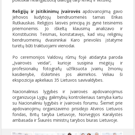
Religijų ir įsitikinimų įvairovės
apdovanojimą gavo
Jehovos liudytojų bendruomenės tarnas Erikas
Rutkauskas. Religijos laisvės principą jis gynė teisinėmis
priemonėmis. Jo iškeltą klausimą analizavo ir
Konstitucinis Teismas, konstatavęs, kad visų religinių
bendruomenių dvasininkai Karo prievolės įstatyme
turėtų būti traktuojami vienodai.
Po ceremonijos Valdovų rūmų fojė atidaryta paroda
„Įvairovės veidai“, kurioje susipina mėgėjų ir
profesionalių fotografų užfiksuota įvairių žmonių
kasdienybė, išskirtinės jos akimirkos. Vėliau ši
ekspozicija apkeliaus 35 Lietuvos savivaldybes.
Nacionalinius lygybės ir įvairovės apdovanojimus
organizuoja Lygių galimybių kontrolieriaus tarnyba kartu
su Nacionaliniu lygybės ir įvairovės forumu. Šiemet prie
apdovanojimų organizavimo prisidėjo Atviros Lietuvos
fondas, Britų taryba Lietuvoje, Norvegijos Karalystės
ambasada ir Šiaurės ministrų tarybos biuras Lietuvoje.