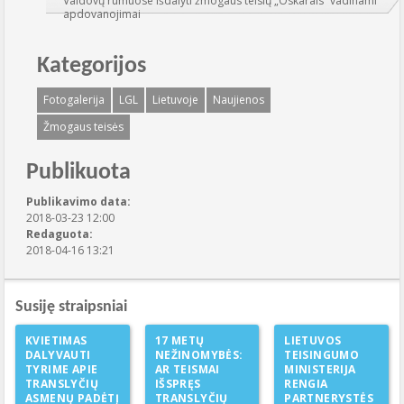
Valdovų rūmuose išdalyti žmogaus teisių „Oskarais“ vadinami
apdovanojimai
Kategorijos
Fotogalerija
LGL
Lietuvoje
Naujienos
Žmogaus teisės
Publikuota
Publikavimo data:
2018-03-23 12:00
Redaguota:
2018-04-16 13:21
Susiję straipsniai
KVIETIMAS
17 METŲ
LIETUVOS
DALYVAUTI
NEŽINOMYBĖS:
TEISINGUMO
TYRIME APIE
AR TEISMAI
MINISTERIJA
TRANSLYČIŲ
IŠSPRĘS
RENGIA
ASMENŲ PADĖTĮ
TRANSLYČIŲ
PARTNERYSTĖS