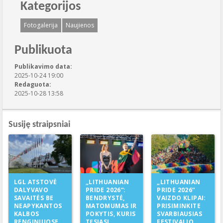
Kategorijos
Fotogalerija
Naujienos
Publikuota
Publikavimo data:
2025-10-24 19:00
Redaguota:
2025-10-28 13:58
Susiję straipsniai
„LITHUANIAN
LGL ATSTOVĖ
„LITHUANIAN
PRIDE 2026“:
DALYVAVO
PRIDE 2026“
BENDRYSTĖ,
SAVAITĖS BE
VAIZDO KLIPAI:
MATOMUMAS IR
NEAPYKANTOS
PRISIMINKITE
POKYTIS, KURIS
KALBOS
SVARBIAUSIAS
TĘSIASI
RENGINIUOSE
FESTIVALIO