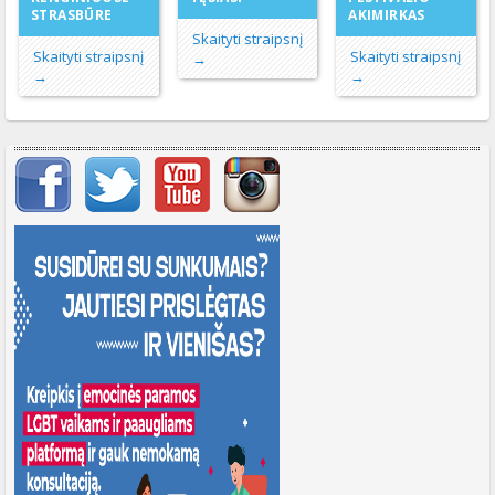
STRASBŪRE
AKIMIRKAS
Skaityti straipsnį
Skaityti straipsnį
Skaityti straipsnį
→
→
→
Svarbių įrašų meniu