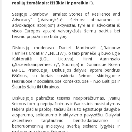
realijų žemėlapis: iššūkiai ir poreikiai“).
Sesijoje „Rainbow Families: Stories of Resilience and
Advocacy“ („Vaivorykštės šeimos: atsparumo ir
advokacijos istorijos“) aktyvistai, tyrėjai ir advokatai iš
visos Europos aptarė vaivorykštės šeimų patirtis bei
teisinio pripažinimo būtinybę.
Diskusiją moderavo Daniel Martinović („Rainbow
Families Croatia“ / „NELFA“), o tarp pranešėjų buvo Eglė
Kuktoraitė (LGL, Lietuva), Hinni Aarninsalo
(„Sateenkaariperheet ry“, Suomija) ir Dominique Boren
(APGL, Prancūzija). Diskusijos dalyviai aptarė bendrus
iššūkius, su kuriais susiduria šeimos skirtinguose
teisiniuose ir socialiniuose kontekstuose – nuo Baltijos ir
Šiaurės šalių iki Ukrainos.
Diskusijoje pabrėžta: teisinis neapibrėžtumas, įvairių
šeimos formų nepripažinimas ir išankstinis nusistatymas
tebėra plačiai paplitę, tačiau šalia to egzistuoja daugybė
atsparumo, solidarumo ir aktyvizmo pavyzdžių. Dalyviai
akcentavo tarptautinio bendradarbiavimo ir
bendruomeninių iniciatyvų svarbą siekiant lygybės ir
matomumo visoms šeimoms.