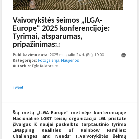
Vaivorykštės šeimos „ILGA-
Europe“ 2025 konferencijoje:
Tyrimai, atsparumas,
pripažinimas
Publikavimo data:
2025 m. spalio 24 d. (Pn), 19:00
2025-10-
Kategorijos:
Fotogalerija
,
Naujienos
28T13:58:48+00:00
Autorius:
Eglė Kuktoraitė
Tweet
Šių metų „ILGA-Europe“ metinėje konferencijoje
Nacionalinė LGBT teisių organizacija LGL pristatė
įžvalgas iš naujai paskelbto tarptautinio tyrimo
„Mapping Realities of Rainbow Families:
Challenges and Needs“ („Vaivorykštės šeimų