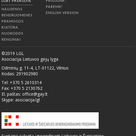
LGBT PASAULYJE
PRISIJUNK!
PAREMK!
NAUJIENOS
ENGLISH VERSION
BENDRUOMENĖS
PRAMOGOS
KULTŪRA
NUORODOS
RENGINIAI
©2019 LGL
Asociacija Lietuvos gėjų lyga
Odminių g. 11-4, LT-01122, Vilnius
Kodas: 291902980
Tel: +370 5 2610314
Fax: +370 5 2130762
El. paštas:
office@gay.lt
Skype: asociacija.lgl
Svetainė sukurta įgyvendinant Lietuvos ir Šveicarijos