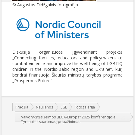
© Augustas Didžgalvis fotografija
Diskusija organizuota įgyvendinant projektą
„Connecting families, educators and policymakers to
combat violence and improve the well-being of LGBTIQ
children in the Nordic-Baltic region and Ukraine“, kurį
bendrai finansuoja Šiaurės ministrų tarybos programa
„Prosperous Future“.
Jūs esate čia:
Pradžia
Naujienos
LGL
Fotogalerija
Vaivorykštės šeimos „ILGA-Europe“ 2025 konferencijoje:
Tyrimai, atsparumas, pripažinimas