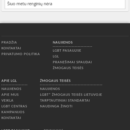
Šiuo metu renginių nėra
Apatinis meniu
PRADŽIA
NAUJIENOS
KONTAKTAI
LGBT PASAULYJE
PRIVATUMO POLITIKA
LGL
PRANEŠIMAI SPAUDAI
ŽMOGAUS TEISĖS
APIE LGL
ŽMOGAUS TEISĖS
NAUJIENOS
NAUJIENOS
APIE MUS
LGBT* ŽMOGAUS TEISĖS LIETUVOJE
VEIKLA
TARPTAUTINIAI STANDARTAI
LGBT CENTRAS
NAUDINGA ŽINOTI
KAMPANIJOS
KONTAKTAI