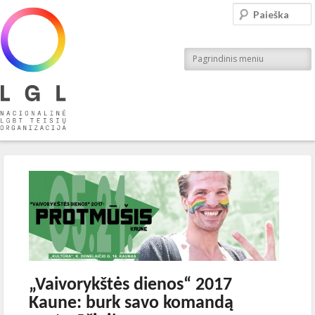
LGL
Paieška
Nacionalinė LGBT teisių organizacija
Pagrindinis meniu
Įrašo navigacija
←
Ankstesnis
Kitas
→
„Vaivorykštės dienos“ 2017
Kaune: burk savo komandą