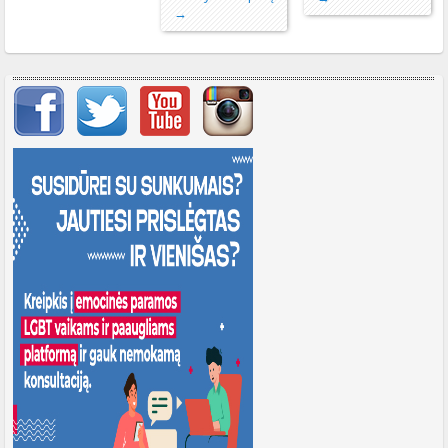
→
Svarbių įrašų meniu