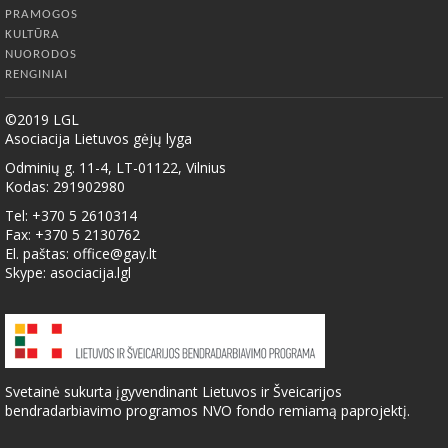
PRAMOGOS
KULTŪRA
NUORODOS
RENGINIAI
©2019 LGL
Asociacija Lietuvos gėjų lyga
Odminių g. 11-4, LT-01122, Vilnius
Kodas: 291902980
Tel: +370 5 2610314
Fax: +370 5 2130762
El. paštas:
office@gay.lt
Skype: asociacija.lgl
Svetainė sukurta įgyvendinant Lietuvos ir Šveicarijos
bendradarbiavimo programos NVO fondo remiamą paprojektį.