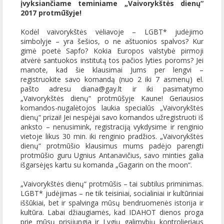
įvyksiančiame teminiame „Vaivorykštės dienų“
2017 protmūšyje!
Kodėl vaivorykštės vėliavoje – LGBT* judėjimo
simbolyje – yra šešios, o ne aštuonios spalvos? Kur
gimė poetė Sapfo? Kokia Europos valstybė pirmoji
atvėrė santuokos institutą tos pačios lyties poroms? Jei
manote, kad šie klausimai Jums per lengvi –
registruokite savo komandą (nuo 2 iki 7 asmenų) el.
pašto adresu diana@gay.lt ir iki pasimatymo
„Vaivorykštės dienų“ protmūšyje Kaune! Geriausios
komandos-nugalėtojos laukia specialūs „Vaivorykštės
dienų“ prizai! Jei nespėjai savo komandos užregistruoti iš
anksto – nenusimink, registraciją vykdysime ir renginio
vietoje likus 30 min. iki renginio pradžios. „Vaivorykštės
dienų“ protmūšio klausimus mums padėjo parengti
protmūšio guru Ugnius Antanavičius, savo minties galia
išgarsėjęs kartu su komanda „Gagarin on the moon“.
„Vaivorykštės dienų“ protmūšis – tai subtilus priminimas.
LGBT* judėjimas – ne tik teisiniai, socialiniai ir kultūriniai
iššūkiai, bet ir spalvinga mūsų bendruomenės istorija ir
kultūra. Labai džiaugiamės, kad IDAHOT dienos proga
prie mūsų prisijungia ir Lygių galimybių kontrolieriaus