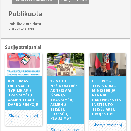
Publikuota
Publikavimo data:
2017-05-16 8:00
Susiję straipsniai
17 METŲ
KVIETIMAS
LIETUVOS
NEŽINOMYBĖS:
DALYVAUTI
TEISINGUMO
AR TEISMAI
TYRIME APIE
MINISTERIJA
IŠSPRĘS
TRANSLYČIŲ
RENGIA
TRANSLYČIŲ
ASMENŲ PADĖTĮ
PARTNERYSTĖS
ASMENŲ
DARBO RINKOJE
INSTITUTO
TEISĖTŲ
TEISĖS AKTŲ
LŪKESČIŲ
PROJEKTUS
Skaityti straipsnį
KLAUSIMĄ?
→
Skaityti straipsnį
Skaityti straipsnį
→