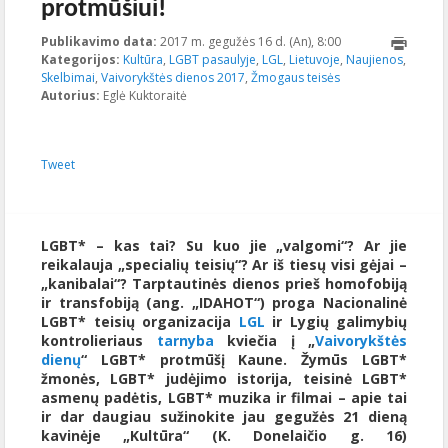
protmūšiui!
Publikavimo data:
2017 m. gegužės 16 d. (An), 8:00
2017-05-
Kategorijos:
Kultūra
,
LGBT pasaulyje
,
LGL
,
Lietuvoje
,
10T14:20:23+00:00
Naujienos
,
Skelbimai
,
Vaivorykštės dienos 2017
,
Žmogaus teisės
Autorius:
Eglė Kuktoraitė
Tweet
LGBT* – kas tai? Su kuo jie „valgomi“? Ar jie
reikalauja „specialių teisių“? Ar iš tiesų visi gėjai –
„kanibalai“? Tarptautinės dienos prieš homofobiją
ir transfobiją (ang. „IDAHOT“) proga Nacionalinė
LGBT* teisių organizacija
LGL
ir Lygių galimybių
kontrolieriaus
tarnyba
kviečia į „
Vaivorykštės
dienų
“ LGBT* protmūšį Kaune. Žymūs LGBT*
žmonės, LGBT* judėjimo istorija, teisinė LGBT*
asmenų padėtis, LGBT* muzika ir filmai – apie tai
ir dar daugiau sužinokite jau gegužės 21 dieną
kavinėje „Kultūra“ (K. Donelaičio g. 16)