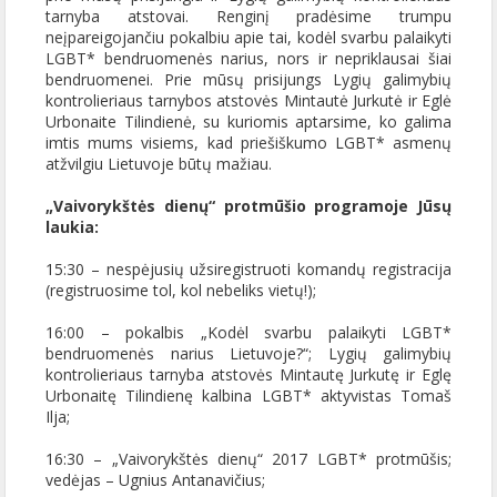
tarnyba atstovai. Renginį pradėsime trumpu
neįpareigojančiu pokalbiu apie tai, kodėl svarbu palaikyti
LGBT* bendruomenės narius, nors ir nepriklausai šiai
bendruomenei. Prie mūsų prisijungs Lygių galimybių
kontrolieriaus tarnybos atstovės Mintautė Jurkutė ir Eglė
Urbonaite Tilindienė, su kuriomis aptarsime, ko galima
imtis mums visiems, kad priešiškumo LGBT* asmenų
atžvilgiu Lietuvoje būtų mažiau.
„Vaivorykštės dienų“ protmūšio programoje Jūsų
laukia:
15:30 – nespėjusių užsiregistruoti komandų registracija
(registruosime tol, kol nebeliks vietų!);
16:00 – pokalbis „Kodėl svarbu palaikyti LGBT*
bendruomenės narius Lietuvoje?“; Lygių galimybių
kontrolieriaus tarnyba atstovės Mintautę Jurkutę ir Eglę
Urbonaitę Tilindienę kalbina LGBT* aktyvistas Tomaš
Ilja;
16:30 – „Vaivorykštės dienų“ 2017 LGBT* protmūšis;
vedėjas – Ugnius Antanavičius;