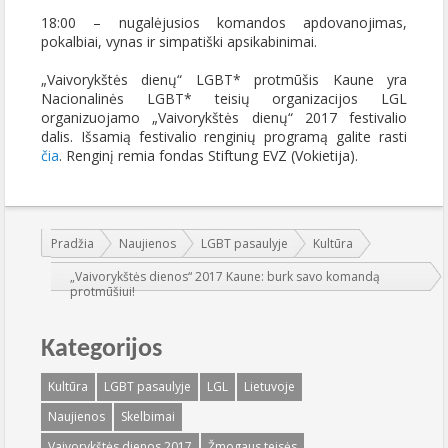
18:00 – nugalėjusios komandos apdovanojimas,
pokalbiai, vynas ir simpatiški apsikabinimai.
„Vaivorykštės dienų“ LGBT* protmūšis Kaune yra
Nacionalinės LGBT* teisių organizacijos LGL
organizuojamo „Vaivorykštės dienų“ 2017 festivalio
dalis. Išsamią festivalio renginių programą galite rasti
čia
. Renginį remia fondas Stiftung EVZ (Vokietija).
Jūs esate čia:
Pradžia
Naujienos
LGBT pasaulyje
Kultūra
„Vaivorykštės dienos“ 2017 Kaune: burk savo komandą
protmūšiui!
Kategorijos
Kultūra
LGBT pasaulyje
LGL
Lietuvoje
Naujienos
Skelbimai
Vaivorykštės dienos 2017
Žmogaus teisės