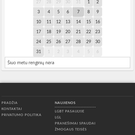
27
28
29
30
31
1
2
3
4
5
6
7
8
9
10
11
12
13
14
15
16
17
18
19
20
21
22
23
24
25
26
27
28
29
30
31
1
2
3
4
5
6
Šiuo metu renginių nėra
Apatinis meniu
PRADŽIA
NAUJIENOS
KONTAKTAI
LGBT PASAULYJE
PRIVATUMO POLITIKA
LGL
PRANEŠIMAI SPAUDAI
ŽMOGAUS TEISĖS