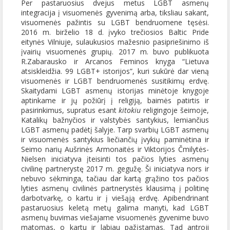
Per pastaruosius dvejus metus LGBT asmenų
integracija į visuomenės gyvenimą arba, tiksliau sakant,
visuomenės pažintis su LGBT bendruomene tęsėsi.
2016 m. birželio 18 d. įvyko trečiosios Baltic Pride
eitynės Vilniuje, sulaukusios mažesnio pasipriešinimo iš
įvairių visuomenės grupių. 2017 m. buvo publikuota
R.Zabarausko ir Arcanos Feminos knyga “Lietuva
atsiskleidžia. 99 LGBT+ istorijos”, kuri sukūrė dar vieną
visuomenės ir LGBT bendruomenės susitikimų erdvę.
Skaitydami LGBT asmenų istorijas minėtoje knygoje
aptinkame ir jų požiūrį į religiją, baimės patirtis ir
pasirinkimus, supratus esant
kitokiu
religingoje šeimoje,
Katalikų bažnyčios ir valstybės santykius, lemiančius
LGBT asmenų padėtį šalyje. Tarp svarbių LGBT asmenų
ir visuomenės santykius liečiančių įvykių paminėtina ir
Seimo narių Aušrinės Armonaitės ir Viktorijos Čmilytės-
Nielsen iniciatyva įteisinti tos pačios lyties asmenų
civilinę partnerystę 2017 m. gegužę. Ši iniciatyva nors ir
nebuvo sėkminga, tačiau dar kartą grąžino tos pačios
lyties asmenų civilinės partnerystės klausimą į politinę
darbotvarkę, o kartu ir į viešąją erdvę. Apibendrinant
pastaruosius keletą metų galima manyti, kad LGBT
asmenų buvimas viešajame visuomenės gyvenime buvo
matomas, o kartu ir labiau pažįstamas. Tad antroji