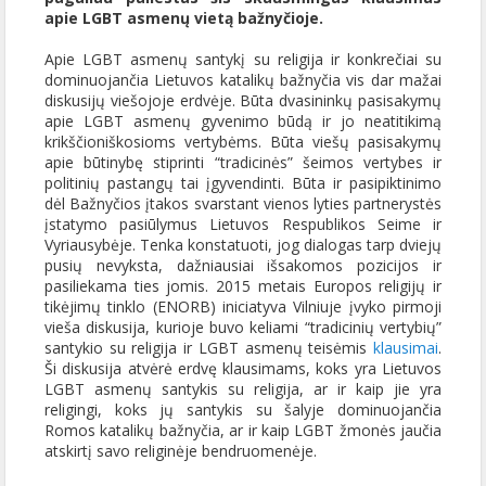
apie LGBT asmenų vietą bažnyčioje.
Apie LGBT asmenų santykį su religija ir konkrečiai su
dominuojančia Lietuvos katalikų bažnyčia vis dar mažai
diskusijų viešojoje erdvėje. Būta dvasininkų pasisakymų
apie LGBT asmenų gyvenimo būdą ir jo neatitikimą
krikščioniškosioms vertybėms. Būta viešų pasisakymų
apie būtinybę stiprinti “tradicinės” šeimos vertybes ir
politinių pastangų tai įgyvendinti. Būta ir pasipiktinimo
dėl Bažnyčios įtakos svarstant vienos lyties partnerystės
įstatymo pasiūlymus Lietuvos Respublikos Seime ir
Vyriausybėje. Tenka konstatuoti, jog dialogas tarp dviejų
pusių nevyksta, dažniausiai išsakomos pozicijos ir
pasiliekama ties jomis. 2015 metais Europos religijų ir
tikėjimų tinklo (ENORB) iniciatyva Vilniuje įvyko pirmoji
vieša diskusija, kurioje buvo keliami “tradicinių vertybių”
santykio su religija ir LGBT asmenų teisėmis
klausimai
.
Ši diskusija atvėrė erdvę klausimams, koks yra Lietuvos
LGBT asmenų santykis su religija, ar ir kaip jie yra
religingi, koks jų santykis su šalyje dominuojančia
Romos katalikų bažnyčia, ar ir kaip LGBT žmonės jaučia
atskirtį savo religinėje bendruomenėje.