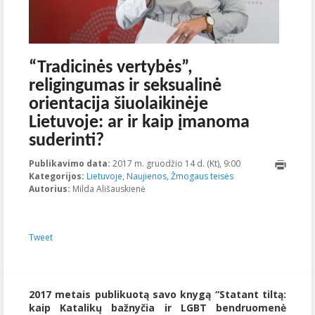
“Tradicinės vertybės”,
religingumas ir seksualinė
orientacija šiuolaikinėje
Lietuvoje: ar ir kaip įmanoma
suderinti?
Publikavimo data:
2017 m. gruodžio 14 d. (Kt), 9:00
2017-12-
Kategorijos:
Lietuvoje
,
Naujienos
,
Žmogaus teisės
14T14:21:44+00:0
Autorius:
Milda Ališauskienė
Tweet
2017 metais publikuotą savo knygą “Statant tiltą:
kaip Katalikų bažnyčia ir LGBT bendruomenė