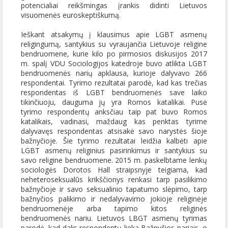
potencialiai reikšmingas įrankis didinti Lietuvos
visuomenės euroskeptiškumą.
Ieškant atsakymų į klausimus apie LGBT asmenų
religingumą, santykius su vyraujančia Lietuvoje religine
bendruomene, kurie kilo po pirmosios diskusijos 2017
m. spalį VDU Sociologijos katedroje buvo atlikta LGBT
bendruomenės narių apklausa, kurioje dalyvavo 266
respondentai. Tyrimo rezultatai parodė, kad kas trečias
respondentas iš LGBT bendruomenės save laiko
tikinčiuoju, dauguma jų yra Romos katalikai. Pusė
tyrimo respondentų anksčiau taip pat buvo Romos
katalikais, vadinasi, maždaug kas penktas tyrime
dalyvavęs respondentas atsisakė savo narystės šioje
bažnyčioje. Šie tyrimo rezultatai leidžia kalbėti apie
LGBT asmenų religinius pasirinkimus ir santykius su
savo religine bendruomene. 2015 m. paskelbtame lenkų
sociologės Dorotos Hall straipsnyje teigiama, kad
neheteroseksualūs krikščionys renkasi tarp pasilikimo
bažnyčioje ir savo seksualinio tapatumo slėpimo, tarp
bažnyčios palikimo ir nedalyvavimo jokioje religinėje
bendruomenėje arba tapimo kitos religinės
bendruomenės nariu. Lietuvos LBGT asmenų tyrimas
parodė, kad dalis respondentų lieka Bažnyčios nariais, o