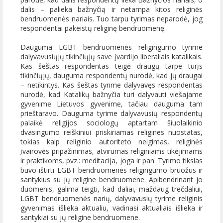
dalis – palieka bažnyčią ir netampa kitos religinės
bendruomenės nariais. Tuo tarpu tyrimas neparodė, jog
respondentai pakeistų religinę bendruomenę.
Dauguma LGBT bendruomenės religingumo tyrime
dalyvavusiųjų tikinčiųjų save įvardijo liberaliais katalikais.
Kas šeštas respondentas teigė draugų tarpe turįs
tikinčiųjų, dauguma respondentų nurodė, kad jų draugai
– netikintys. Kas šeštas tyrime dalyvavęs respondentas
nurodė, kad Katalikų bažnyčia turi dalyvauti viešajame
gyvenime Lietuvos gyvenime, tačiau dauguma tam
prieštaravo. Dauguma tyrime dalyvavusių respondentų
palaikė religijos sociologų aptartam šiuolaikinio
dvasingumo reiškiniui priskiriamas religines nuostatas,
tokias kaip religinio autoriteto neigimas, religinės
įvairovės pripažinimas, atvirumas religiniams tikėjimams
ir praktikoms, pvz.: meditacija, joga ir pan. Tyrimo tikslas
buvo ištirti LGBT bendruomenės religingumo bruožus ir
santykius su jų religine bendruomene. Apibendrinant jo
duomenis, galima teigti, kad daliai, maždaug trečdaliui,
LGBT bendruomenės narių, dalyvavusių tyrime religinis
gyvenimas išlieka aktualiu, vadinasi aktualiais išlieka ir
santykiai su jų religine bendruomene.