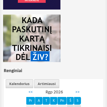
Renginiai
Kalendorius
Artimiausi
<<
Rgp 2026
>>
Pr
A
T
K
Pn
Š
S