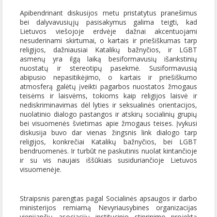
Apibendrinant diskusijos metu pristatytus pranešimus
bei dalyvavusiųjų pasisakymus galima teigti, kad
Lietuvos viešojoje erdvėje dažnai akcentuojami
nesuderinami skirtumai, o kartais ir priešiškumas tarp
religijos, dažniausiai Katalikų bažnyčios, ir LGBT
asmenų yra ilgą laiką besiformavusių išankstinių
nuostatų ir stereotipų pasekmė. Susiformavusią
abipusio nepasitikėjimo, o kartais ir priešiškumo
atmosferą galėtų įveikti pagarbos nuostatos žmogaus
teisėms ir laisvėms, tokioms kaip religijos laisvė ir
nediskriminavimas dėl lyties ir seksualinės orientacijos,
nuolatinio dialogo pastangos ir atskirų socialinių grupių
bei visuomenės švietimas apie žmogaus teises. Įvykusi
diskusija buvo dar vienas žingsnis link dialogo tarp
religijos, konkrečiai Katalikų bažnyčios, bei LGBT
bendruomenės. Ir turbūt ne paskutinis nuolat kintančioje
ir su vis naujais iššūkiais susiduriančioje Lietuvos
visuomenėje.
Straipsnis parengtas pagal Socialinės apsaugos ir darbo
ministerijos remiamą Nevyriausybines organizacijas
vienijančių asociacijų institucinio stiprinimo projektą