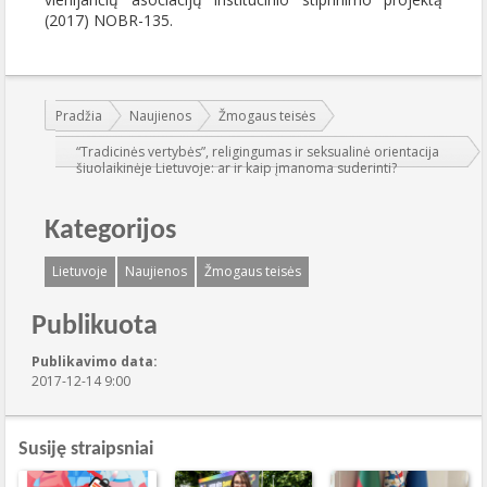
(2017) NOBR-135.
Jūs esate čia:
Pradžia
Naujienos
Žmogaus teisės
“Tradicinės vertybės”, religingumas ir seksualinė orientacija
šiuolaikinėje Lietuvoje: ar ir kaip įmanoma suderinti?
Kategorijos
Lietuvoje
Naujienos
Žmogaus teisės
Publikuota
Publikavimo data:
2017-12-14 9:00
Susiję straipsniai