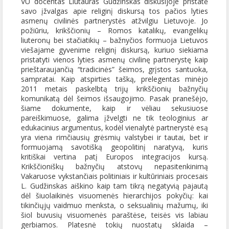
VU docentas Liutauras Gudžinskas diskusijoje pristatė
savo įžvalgas apie religinį diskursą tos pačios lyties
asmenų civilinės partnerystės atžvilgiu Lietuvoje. Jo
požiūriu, krikščionių – Romos katalikų, evangelikų
liuteronų bei stačiatikių – bažnyčios formuoja Lietuvos
viešajame gyvenime religinį diskursą, kuriuo siekiama
pristatyti vienos lyties asmenų civilinę partnerystę kaip
prieštaraujančią “tradicinės” šeimos, grįstos santuoka,
sampratai. Kaip atspirties tašką, prelegentas minėjo
2011 metais paskelbtą trijų krikščionių bažnyčių
komunikatą dėl šeimos išsaugojimo. Pasak pranešėjo,
šiame dokumente, kaip ir vėliau sekusiuose
pareiškimuose, galima įžvelgti ne tik teologinius ar
edukacinius argumentus, kodėl vienalytė partnerystė esą
yra viena rimčiausių grėsmių valstybei ir tautai, bet ir
formuojamą savotišką geopolitinį naratyvą, kuris
kritiškai vertina patį Europos integracijos kursą.
Krikščioniškų bažnyčių atstovų nepasitenkinimą
Vakaruose vykstančiais politiniais ir kultūriniais procesais
L. Gudžinskas aiškino kaip tam tikrą negatyvią pajautą
dėl šiuolaikinės visuomenės hierarchijos pokyčių: kai
tikinčiųjų vaidmuo menksta, o seksualinių mažumų, iki
šiol buvusių visuomenės paraštėse, teisės vis labiau
gerbiamos. Platesnė tokių nuostatų sklaida –