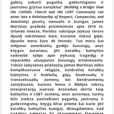
galėtų sukurti pagarba, gailestingumu ir
jautrumu grįstus santykius”
(Building a Bridge: How
the Catholic Church and the LGBT Community can
enter into a Relationship of Respect, Compassion, and
Sensitivity)
jėzuitų vienuolis ir kunigas James
Martinas pradeda prisiminimais apie 2016 m.
Orlando mieste, Floridos valstijoje įvykusį teroro
išpuolį naktiniame bare, kuriame rinkosi gėjai.
Išpuolio metu žuvo 49 žmonės. Tuo metu kai
milijonai amerikiečių gedėjo žuvusiųjų, anot
knygos autoriaus, JAV katalikų bažnyčios
vadovybė tylėjo apie įvykusią tragediją ir
nepareiškė užuojautos žuvusiųjų artimiesiems.
Tokios laikysenos priežasčių James Martinas ieško
komplikuotuose religijos, konkrečiai Katalikų
bažnyčios, ir lesbiečių, gėjų, biseksualių ir
transseksualių asmenų bei bendruomenių
santykiuose, kuriuos lemia ir Biblijos tekstų
interpretacijų įvairovė. Atsiradusi skirtis tarp
bažnyčios ir LGBT asmenų, anot autoriaus, turėtų
būti įveikta pasitelkiant pagarbą, jautrumą ir
gailestingumą. Knygą šiltai priėmė kai kurie JAV
katalikų bažnyčios kunigai, džiaugdamiesi, kad
pagaliau paliestas šis skausmingas klausimas