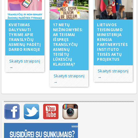
17 METŲ
KVIETIMAS
LIETUVOS
NEŽINOMYBĖS:
DALYVAUTI
TEISINGUMO
AR TEISMAI
TYRIME APIE
MINISTERIJA
IŠSPRĘS
TRANSLYČIŲ
RENGIA
TRANSLYČIŲ
ASMENŲ PADĖTĮ
PARTNERYSTĖS
ASMENŲ
DARBO RINKOJE
INSTITUTO
TEISĖTŲ
TEISĖS AKTŲ
LŪKESČIŲ
PROJEKTUS
Skaityti straipsnį
KLAUSIMĄ?
→
Skaityti straipsnį
Skaityti straipsnį
→
→
Svarbių įrašų meniu