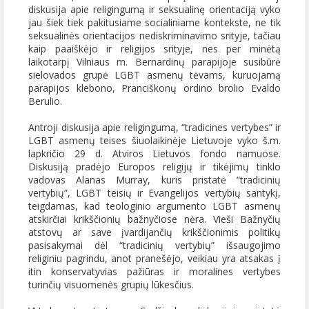
diskusija apie religingumą ir seksualinę orientaciją vyko
jau šiek tiek pakitusiame socialiniame kontekste, ne tik
seksualinės orientacijos nediskriminavimo srityje, tačiau
kaip paaiškėjo ir religijos srityje, nes per minėtą
laikotarpį Vilniaus m. Bernardinų parapijoje susibūrė
sielovados grupė LGBT asmenų tėvams, kuruojamą
parapijos klebono, Pranciškonų ordino brolio Evaldo
Berulio.
Antroji diskusija apie religingumą, “tradicines vertybes” ir
LGBT asmenų teises šiuolaikinėje Lietuvoje vyko š.m.
lapkričio 29 d. Atviros Lietuvos fondo namuose.
Diskusiją pradėjo Europos religijų ir tikėjimų tinklo
vadovas Alanas Murray, kuris pristatė “tradicinių
vertybių”, LGBT teisių ir Evangelijos vertybių santykį,
teigdamas, kad teologinio argumento LGBT asmenų
atskirčiai krikščionių bažnyčiose nėra. Vieši Bažnyčių
atstovų ar save įvardijančių krikščionimis politikų
pasisakymai dėl “tradicinių vertybių” išsaugojimo
religiniu pagrindu, anot pranešėjo, veikiau yra atsakas į
itin konservatyvias pažiūras ir moralines vertybes
turinčių visuomenės grupių lūkesčius.