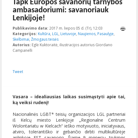
Tapk Europos savanorių tarnybos
ambasadoriumi: savanoriauk
Lenkijoje!
Publikavimo data:
2017 m. liepos 05 d. (Tr), 12:03
2017-07-
Kategorijos:
Kultūra
,
LGL
,
Lietuvoje
,
Naujienos
,
Pasaulyje
05T14:03:04+00:00
,
Skelbimai
,
Žmogaus teisės
Autorius:
Eglė Kuktoraitė, iliustracijos autorius Giordano
Campanelli
Tweet
Vasara – idealiausias laikas susimąstyti apie tai,
ką veiksi rudenį!
Nacionalinės LGBT* teisių organizacijos LGL partneriai
iš Kelcų miesto Lenkijoje „Regionalne Centrum
Wolontariatu w Kielcach“ ieško motyvuoto, iniciatyvaus,
atviro, tolerantiško ir gebančio dirbti multikultūrėje
aplinkoje EST savanorio. Šiame 9 mėnesių trukmės