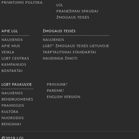
PRIVATUMO POLITIKA
LGL
PRANEŠIMAI SPAUDAI
ŽMOGAUS TEISĖS
APIE LGL
ŽMOGAUS TEISĖS
NAUJIENOS
NAUJIENOS
APIE MUS
LGBT* ŽMOGAUS TEISĖS LIETUVOJE
VEIKLA
TARPTAUTINIAI STANDARTAI
LGBT CENTRAS
NAUDINGA ŽINOTI
KAMPANIJOS
KONTAKTAI
LGBT PASAULYJE
PRISIJUNK!
PAREMK!
NAUJIENOS
ENGLISH VERSION
BENDRUOMENĖS
PRAMOGOS
KULTŪRA
NUORODOS
RENGINIAI
©2019 LGL