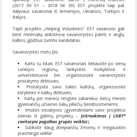
(2017 09 01 – 2018 06 30) EST projekte taip pat
dalyvaus savanoriai iš Armėnijos, Ukrainos, Turkijos ir
Italijos.
Tapti projekto „Helping Volunteers“ EST savanoriu gali
bent minimalią ankstesnę savanorystės patirtį ir anglų
kalbos įgūdžius turintis kandidatas.
Savanorystės metu Jūs:
Kartu su kitais EST savanoriais keliausite po vieną
Lenkijos regionų, lankysitės mokyklose ir
universitetuose bei organizuosite savanorystės
pristatymo dirbtuves;
Pristatysite savo šalies kultūrą, organizuosite
kūrybines ir kalbų dirbtuves;
Kartą per mėnesį rengsite vakarėlius Kelcų mieste
gyvenančių užsienio šalių piliečių bendruomenėms;
Imsitės iniciatyvos įgyvendindami savo projektus
(vienas iš galimų projektų –
įsitraukimas į LGBT*
savitarpio pagalbos grupės veiklas
);
Sutiksite daug įkvepiančių žmonių ir mėgausitės
prasminga veikla!