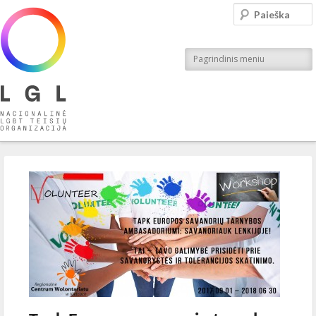
LGL
Paieška
Nacionalinė LGBT teisių organizacija
Pagrindinis meniu
Įrašo navigacija
←
Ankstesnis
Kitas
→