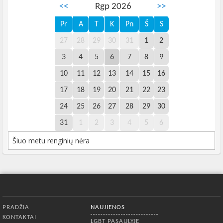
<<
Rgp 2026
>>
Pr
A
T
K
Pn
Š
S
27
28
29
30
31
1
2
3
4
5
6
7
8
9
10
11
12
13
14
15
16
17
18
19
20
21
22
23
24
25
26
27
28
29
30
31
1
2
3
4
5
6
Šiuo metu renginių nėra
Apatinis meniu
PRADŽIA
NAUJIENOS
KONTAKTAI
LGBT PASAULYJE