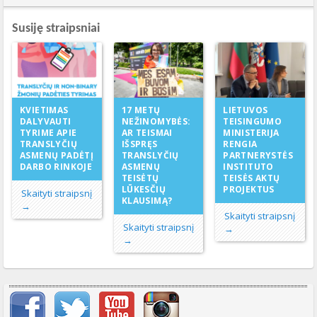
Susiję straipsniai
17 METŲ
KVIETIMAS
LIETUVOS
NEŽINOMYBĖS:
DALYVAUTI
TEISINGUMO
AR TEISMAI
TYRIME APIE
MINISTERIJA
IŠSPRĘS
TRANSLYČIŲ
RENGIA
TRANSLYČIŲ
ASMENŲ PADĖTĮ
PARTNERYSTĖS
ASMENŲ
DARBO RINKOJE
INSTITUTO
TEISĖTŲ
TEISĖS AKTŲ
LŪKESČIŲ
PROJEKTUS
Skaityti straipsnį
KLAUSIMĄ?
→
Skaityti straipsnį
Skaityti straipsnį
→
→
Svarbių įrašų meniu