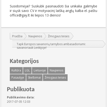
Susidomėjai? Suskubk pasinaudoti šia unikalia galimybe
ir siųsk savo CV ir motyvacinį laišką anglų kalba el. paštu
office@gay.lt iki liepos 13 dienos!
Jūs esate čia:
Pradžia
Naujienos
Žmogaus teisės
Tapk Europos savanorių tarnybos ambasadoriumi:
savanoriauk Lenkijoje!
Kategorijos
Kultūra
LGL
Lietuvoje
Naujienos
Pasaulyje
Skelbimai
Žmogaus teisės
Publikuota
Publikavimo data:
2017-07-05 12:03