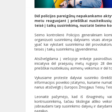
Dėl policijos pareigūnų nepakankamo akty
metu reaguojant į priešiškai nusiteikusi
teisė į taikų susirinkimą, nustatė Seimo ko
Seimo kontrolierė Policijos generaliniam kom
organizuoti susirinkimą dalyviams visais atveja
ypač kai vykstant susirinkimui dėl provokator
teisės į taikų susirinkimą įgyvendinimui.
Atsižvelgdama į viešojoje erdvėje pasirodžius
iniciatyva dėl praėjusių metų rugsėjo 28 die
priešiškai nusiteikusių asmenų veiksmus ir dėl t
Vykusiame proteste dalyviai susirinko išrei
informacijos poveikio įstatymo, kuriame numat
narius atsižvelgti į Europos Žmogaus Teisių Te
Leonaitė pažymėjo, kad iš išnagrinėtų vai
kontrsusirinkimą, tačiau tikslingai atliko veik
įsibraudami tarp susirinkimo dalyvių ir darydam
pagalius.