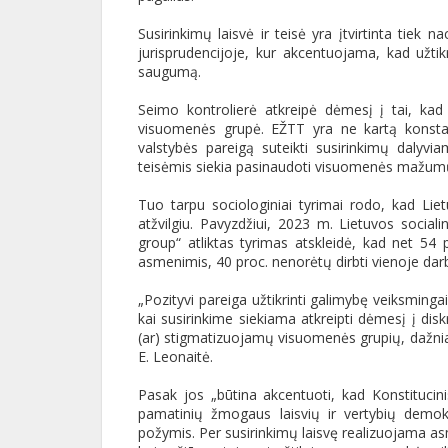
Susirinkimų laisvė ir teisė yra įtvirtinta tiek 
jurisprudencijoje, kur akcentuojama, kad užtikr
saugumą.
Seimo kontrolierė atkreipė dėmesį į tai, kad
visuomenės grupė. EŽTT yra ne kartą konstatav
valstybės pareigą suteikti susirinkimų dalyv
teisėmis siekia pasinaudoti visuomenės mažum
Tuo tarpu sociologiniai tyrimai rodo, kad L
atžvilgiu. Pavyzdžiui, 2023 m. Lietuvos social
group“ atliktas tyrimas atskleidė, kad net 5
asmenimis, 40 proc. nenorėtų dirbti vienoje dar
„Pozityvi pareiga užtikrinti galimybę veiksmingai 
kai susirinkime siekiama atkreipti dėmesį į dis
(ar) stigmatizuojamų visuomenės grupių, dažniau
E. Leonaitė.
Pasak jos „būtina akcentuoti, kad Konstitucini
pamatinių žmogaus laisvių ir vertybių demok
požymis. Per susirinkimų laisvę realizuojama as