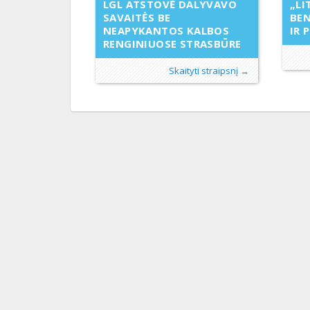
„LI
LGL ATSTOVĖ DALYVAVO
BE
SAVAITĖS BE
IR 
NEAPYKANTOS KALBOS
RENGINIUOSE STRASBŪRE
Skaityti straipsnį →