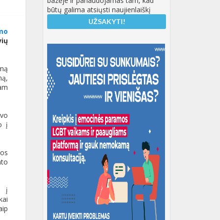
bazėje ir panaudojamas tam, kad
būtų galima atsiųsti naujienlaiškį
imo
vių
imą
mą,
iam
avo
o į
ios
nto
e į
kai
aip