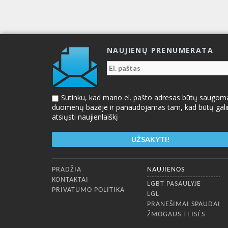
NAUJIENŲ PRENUMERATA
Sutinku, kad mano el. pašto adresas būtų saugom
duomenų bazėje ir panaudojamas tam, kad būtų gal
atsiųsti naujienlaiškį
Apatinis meniu
PRADŽIA
NAUJIENOS
KONTAKTAI
LGBT PASAULYJE
PRIVATUMO POLITIKA
LGL
PRANEŠIMAI SPAUDAI
ŽMOGAUS TEISĖS