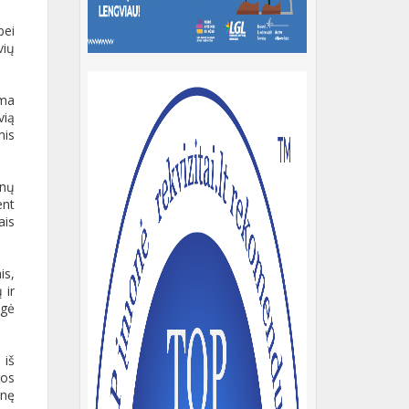
bei
vių
ama
vią
mis
enų
ent
ais
is,
 ir
igė
 iš
kos
onę