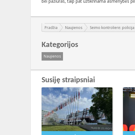
bei pažiūras, taip pat užtikrinama asmenybės pil
Jūs esate čia:
Pradžia
Naujienos
Seimo kontrolierė: policij
Kategorijos
Naujienos
Susiję straipsniai