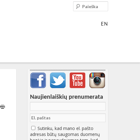
Paieška
EN
Svarbių įrašų meniu
Naujienlaiškių prenumerata
03T13:56:11+00:00
Sutinku, kad mano el. pašto
adresas būtų saugomas duomenų