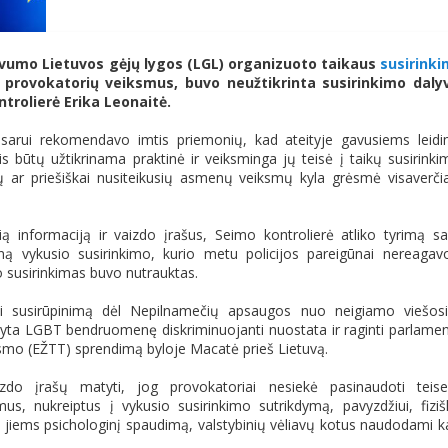
vumo Lietuvos gėjų lygos (LGL) organizuoto taikaus
susirink
ų provokatorių veiksmus, buvo neužtikrinta susirinkimo daly
ntrolierė Erika Leonaitė.
isarui rekomendavo imtis priemonių, kad ateityje gavusiems leid
is būtų užtikrinama praktinė ir veiksminga jų teisė į taikų susirinki
ių ar priešiškai nusiteikusių asmenų veiksmų kyla grėsmė visaverč
ią informaciją ir vaizdo įrašus, Seimo kontrolierė atliko tyrimą s
ną vykusio susirinkimo, kurio metu policijos pareigūnai nereagav
o susirinkimas buvo nutrauktas.
kšti susirūpinimą dėl Nepilnamečių apsaugos nuo neigiamo viešos
yta LGBT bendruomenę diskriminuojanti nuostata ir raginti parlame
ismo (EŽTT) sprendimą byloje Macatė prieš Lietuvą.
zdo įrašų matyti, jog provokatoriai nesiekė pasinaudoti teis
smus, nukreiptus į vykusio susirinkimo sutrikdymą, pavyzdžiui, fiziš
i jiems psichologinį spaudimą, valstybinių vėliavų kotus naudodami k