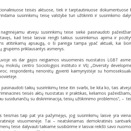
nacionaliniuose teisės aktuose, tiek ir tarptautiniuose dokumentuose 
indama susirinkimų teisę valstybė turi užtikrinti ir susirinkimo daly
 nagrinėjamu atveju susirinkimų teise siekė pasinaudoti pažeidži
ęs, kad teisė laisvai rengti taikius susirinkimus apima ir pozity
iams atitinkamą apsaugą, o ši pareiga tampa ypač aktuali, kai šio
ų grupėms priklausantys asmenys.
ietuvoje vis dar gajos neigiamos visuomenės nuostatos LGBT asm
inių mokslų centro Sociologijos instituto ir VšĮ „Diversity developm
4 proc. respondentų nenorėtų gyventi kaimynystėje su homoseksuali
bovietėje.
pasinaudoti taikių susirinkimų teise itin svarbi, be kita ko, tais atveja
kriminacines teisės aktų nuostatas ir praktikas, keliamos pažeidžiamų
 susiduriančių su diskriminacija, teisių užtikrinimo problemos“, – te
s teismas taip pat yra pažymėjęs, jog susirinkimų laisvė yra viena
ratinėje visuomenėje. Tai – neatskiriamas demokratinės santvar
menų teisė dalyvauti taikiame susibūrime ir laisvai reikšti savo nuom