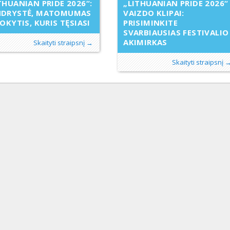
THUANIAN PRIDE 2026“:
„LITHUANIAN PRIDE 2026“
NDRYSTĖ, MATOMUMAS
VAIZDO KLIPAI:
POKYTIS, KURIS TĘSIASI
PRISIMINKITE
SVARBIAUSIAS FESTIVALIO
AKIMIRKAS
Skaityti straipsnį →
Skaityti straipsnį 