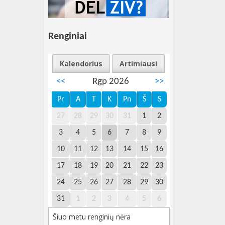
Renginiai
Kalendorius
Artimiausi
<<
Rgp 2026
>>
Pr
A
T
K
Pn
Š
S
27
28
29
30
31
1
2
3
4
5
6
7
8
9
10
11
12
13
14
15
16
17
18
19
20
21
22
23
24
25
26
27
28
29
30
31
1
2
3
4
5
6
Šiuo metu renginių nėra