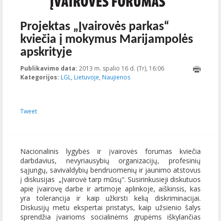
Projektas „Įvairovės parkas“
kviečia į mokymus Marijampolės
apskrityje
Publikavimo data:
2013 m. spalio 16 d. (Tr), 16:06
2013-10-
Kategorijos:
LGL
,
Lietuvoje
,
Naujienos
16T16:06:33+00:00
Tweet
Nacionalinis lygybės ir įvairovės forumas kviečia
darbdavius, nevyriausybių organizacijų, profesinių
sąjungų, savivaldybių bendruomenių ir jaunimo atstovus
į diskusijas „Įvairovė tarp mūsų“. Susirinkusieji diskutuos
apie įvairovę darbe ir artimoje aplinkoje, aiškinsis, kas
yra tolerancija ir kaip užkirsti kelią diskriminacijai.
Diskusijų metu ekspertai pristatys, kaip užsienio šalys
sprendžia įvairioms socialinėms grupėms iškylančias