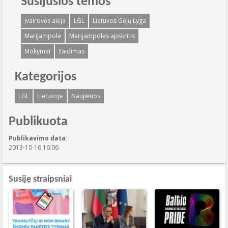
Susijusios temos
Įvairovės alėja
LGL
Lietuvos Gėjų Lyga
Marijampolė
Marijampolės apskritis
Mokymai
žaidimas
Kategorijos
LGL
Lietuvoje
Naujienos
Publikuota
Publikavimo data:
2013-10-16 16:06
Susiję straipsniai