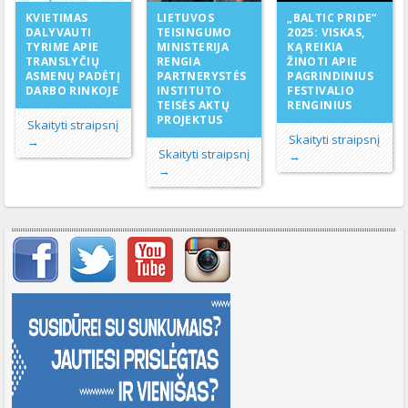
LIETUVOS
KVIETIMAS
„BALTIC PRIDE“
TEISINGUMO
DALYVAUTI
2025: VISKAS,
MINISTERIJA
TYRIME APIE
KĄ REIKIA
RENGIA
TRANSLYČIŲ
ŽINOTI APIE
PARTNERYSTĖS
ASMENŲ PADĖTĮ
PAGRINDINIUS
INSTITUTO
DARBO RINKOJE
FESTIVALIO
TEISĖS AKTŲ
RENGINIUS
PROJEKTUS
Skaityti straipsnį
Skaityti straipsnį
→
Skaityti straipsnį
→
→
Svarbių įrašų meniu