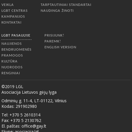
VEIKLA
TARPTAUTINIAI STANDARTAI
LGBT CENTRAS
NAUDINGA ŽINOTI
KAMPANIJOS
KONTAKTAI
LGBT PASAULYJE
PRISIJUNK!
PAREMK!
NAUJIENOS
ENGLISH VERSION
BENDRUOMENĖS
PRAMOGOS
KULTŪRA
NUORODOS
RENGINIAI
©2019 LGL
Asociacija Lietuvos gėjų lyga
Odminių g. 11-4, LT-01122, Vilnius
Kodas: 291902980
Tel: +370 5 2610314
Fax: +370 5 2130762
El. paštas:
office@gay.lt
Skype: asociacija.lgl