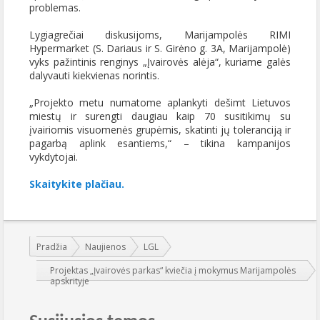
problemas.
Lygiagrečiai diskusijoms, Marijampolės RIMI
Hypermarket (S. Dariaus ir S. Girėno g. 3A, Marijampolė)
vyks pažintinis renginys „Įvairovės alėja“, kuriame galės
dalyvauti kiekvienas norintis.
„Projekto metu numatome aplankyti dešimt Lietuvos
miestų ir surengti daugiau kaip 70 susitikimų su
įvairiomis visuomenės grupėmis, skatinti jų toleranciją ir
pagarbą aplink esantiems,“ – tikina kampanijos
vykdytojai.
Skaitykite plačiau.
Jūs esate čia:
Pradžia
Naujienos
LGL
Projektas „Įvairovės parkas“ kviečia į mokymus Marijampolės
apskrityje