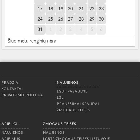
17
18
19
20
21
22
23
24
25
26
27
28
29
30
31
1
2
3
4
5
6
Šiuo metu renginių nėra
Apatinis meniu
PRADŽIA
NAUJIENOS
KONTAKTAI
LGBT PASAULYJE
PRIVATUMO POLITIKA
LGL
PRANEŠIMAI SPAUDAI
ŽMOGAUS TEISĖS
APIE LGL
ŽMOGAUS TEISĖS
NAUJIENOS
NAUJIENOS
APIE MUS
LGBT* ŽMOGAUS TEISĖS LIETUVOJE