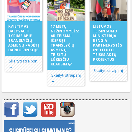
17 METŲ
KVIETIMAS
LIETUVOS
NEŽINOMYBĖS:
DALYVAUTI
TEISINGUMO
AR TEISMAI
TYRIME APIE
MINISTERIJA
IŠSPRĘS
TRANSLYČIŲ
RENGIA
TRANSLYČIŲ
ASMENŲ PADĖTĮ
PARTNERYSTĖS
ASMENŲ
DARBO RINKOJE
INSTITUTO
TEISĖTŲ
TEISĖS AKTŲ
LŪKESČIŲ
PROJEKTUS
Skaityti straipsnį
KLAUSIMĄ?
→
Skaityti straipsnį
Skaityti straipsnį
→
→
Svarbių įrašų meniu