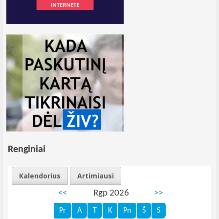
Renginiai
Kalendorius
Artimiausi
<<
Rgp 2026
>>
Pr
A
T
K
Pn
Š
S