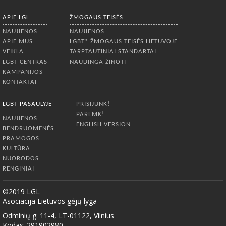
APIE LGL
ŽMOGAUS TEISĖS
NAUJIENOS
NAUJIENOS
APIE MUS
LGBT* ŽMOGAUS TEISĖS LIETUVOJE
VEIKLA
TARPTAUTINIAI STANDARTAI
LGBT CENTRAS
NAUDINGA ŽINOTI
KAMPANIJOS
KONTAKTAI
LGBT PASAULYJE
PRISIJUNK!
PAREMK!
NAUJIENOS
ENGLISH VERSION
BENDRUOMENĖS
PRAMOGOS
KULTŪRA
NUORODOS
RENGINIAI
©2019 LGL
Asociacija Lietuvos gėjų lyga
Odminių g. 11-4, LT-01122, Vilnius
Kodas: 291902980