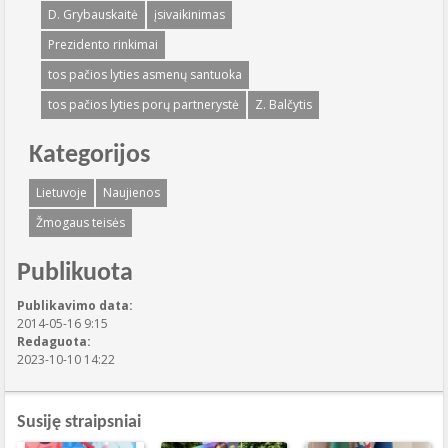
D. Grybauskaitė
įsivaikinimas
Prezidento rinkimai
tos pačios lyties asmenų santuoka
tos pačios lyties porų partnerystė
Z. Balčytis
Kategorijos
Lietuvoje
Naujienos
Žmogaus teisės
Publikuota
Publikavimo data:
2014-05-16 9:15
Redaguota:
2023-10-10 14:22
Susiję straipsniai