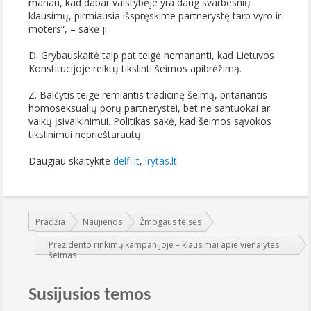
manau, kad dabar valstybėje yra daug svarbesnių
klausimų, pirmiausia išspręskime partnerystę tarp vyro ir
moters“, – sakė ji.
D. Grybauskaitė taip pat teigė nemananti, kad Lietuvos
Konstitucijoje reiktų tikslinti šeimos apibrėžimą.
Z. Balčytis teigė remiantis tradicinę šeimą, pritariantis
homoseksualių porų partnerystei, bet ne santuokai ar
vaikų įsivaikinimui. Politikas sakė, kad šeimos sąvokos
tikslinimui neprieštarautų.
Daugiau skaitykite
delfi.lt
,
lrytas.lt
Jūs esate čia:
Pradžia
Naujienos
Žmogaus teisės
Prezidento rinkimų kampanijoje – klausimai apie vienalytes
šeimas
Susijusios temos