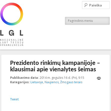
LGL
Paieška
Nacionalinė LGBT teisių organizacija
Pagrindinis meniu
Įrašo navigacija
←
Ankstesnis
Kitas
→
Prezidento rinkimų kampanijoje –
klausimai apie vienalytes šeimas
Publikavimo data:
2014 m. gegužės 16 d. (Pn), 9:15
2023-10-
Kategorijos:
Lietuvoje
,
Naujienos
,
Žmogaus teisės
10T14:22:41+00:00
Tweet