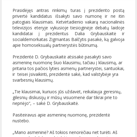
Prasidėjęs antras rinkimų turas į prezidento postą
privertė kandidatus išsakyti savo numonę ir ne itin
patogiais klausimais. Ketvirtadienio vakarą nacionalinės
televizijos eteryje vykusioje tiesioginėje debatų laidoje
kandidatai į prezidentus Dalia Grybauskaitė ir
socialdemorkatas Zigmantas Balčytis pasakė, ką galvoja
apie homoseksualų partnerystės būtinumą.
Prezidentė D. Grybauskaitė atsisakė pasakyti savo
asmeninę nuomonę šiuo klausimu, tačiau į klausimą, ar
pritaria tos pačios lyties asmenų partnerystei, santuokai,
ir teisei įsivaikinti, prezidentė sakė, kad valstybėje yra
svarbesnių klausimų.
„Tie klausimai, kuriuos jūs uždavėt, reikalauja geresnių,
gilesnių diskusijų ir mūsų visuomenė dar tikrai prie to
nepriėjo“, – sakė D. Grybauskaitė.
Pasiteiravus apie asmeninę nuomonę, prezidentė
nustebo.
„Mano asmeninė? Aš tokios nenorėčiau net turėti. Aš