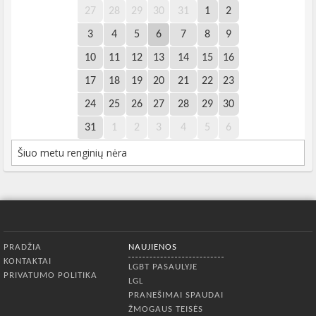
27
28
29
30
31
1
2
3
4
5
6
7
8
9
10
11
12
13
14
15
16
17
18
19
20
21
22
23
24
25
26
27
28
29
30
31
1
2
3
4
5
6
Šiuo metu renginių nėra
Apatinis meniu
PRADŽIA
NAUJIENOS
KONTAKTAI
LGBT PASAULYJE
PRIVATUMO POLITIKA
LGL
PRANEŠIMAI SPAUDAI
ŽMOGAUS TEISĖS