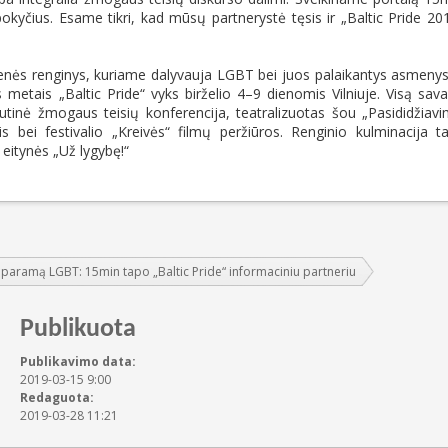
pokyčius. Esame tikri, kad mūsų partnerystė tęsis ir „Baltic Pride 20
enės renginys, kuriame dalyvauja LGBT bei juos palaikantys asmenys
s metais „Baltic Pride“ vyks birželio 4–9 dienomis Vilniuje. Visą sava
autinė žmogaus teisių konferencija, teatralizuotas šou „Pasididžiav
is bei festivalio „Kreivės“ filmų peržiūros. Renginio kulminacija t
eitynės „Už lygybę!“
ęs paramą LGBT: 15min tapo „Baltic Pride“ informaciniu partneriu
Publikuota
Publikavimo data:
2019-03-15 9:00
Redaguota:
2019-03-28 11:21