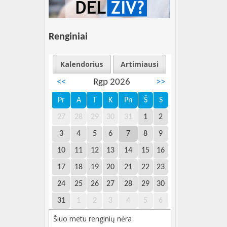
Renginiai
Kalendorius
Artimiausi
<<
Rgp 2026
>>
Pr
A
T
K
Pn
Š
S
27
28
29
30
31
1
2
3
4
5
6
7
8
9
10
11
12
13
14
15
16
17
18
19
20
21
22
23
24
25
26
27
28
29
30
31
1
2
3
4
5
6
Šiuo metu renginių nėra