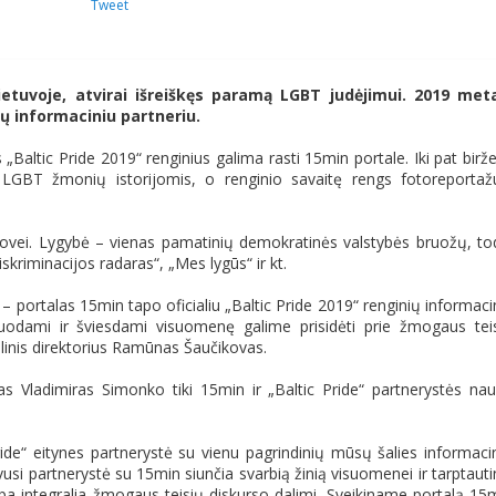
Tweet
ietuvoje, atvirai išreiškęs paramą LGBT judėjimui. 2019 met
nių informaciniu partneriu.
„Baltic Pride 2019“ renginius galima rasti 15min portale. Iki pat birže
LGBT žmonių istorijomis, o renginio savaitę rengs fotoreportaž
ovei. Lygybė – vienas pamatinių demokratinės valstybės bruožų, to
kriminacijos radaras“, „Mes lygūs“ ir kt.
 portalas 15min tapo oficialiu „Baltic Pride 2019“ renginių informaci
rmuodami ir šviesdami visuomenę galime prisidėti prie žmogaus tei
inis direktorius Ramūnas Šaučikovas.
s Vladimiras Simonko tiki 15min ir „Baltic Pride“ partnerystės na
ide“ eitynes partnerystė su vienu pagrindinių mūsų šalies informaci
si partnerystė su 15min siunčia svarbią žinią visuomenei ir tarptauti
integralia žmogaus teisių diskurso dalimi. Sveikiname portalą 15