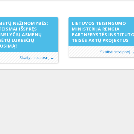
METŲ NEŽINOMYBĖS:
LIETUVOS TEISINGUMO
TEISMAI IŠSPRĘS
MINISTERIJA RENGIA
ANSLYČIŲ ASMENŲ
PARTNERYSTĖS INSTITUT
SĖTŲ LŪKESČIŲ
TEISĖS AKTŲ PROJEKTUS
AUSIMĄ?
Skaityti straipsnį 
Skaityti straipsnį →