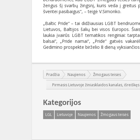
žengus šį svarbų žingsnį, kuris veda į greitus 
šventei pasibaigus“, – teigė V.Simonko.
„Baltic Pride“ – tai didžiausias LGBT bendruom
Lietuvos, Baltijos šalių bei visos Europos. Šiai
laukia įvairūs LGBT tematikos renginiai: tarpt
balsai“, „Pride namai“, „Pride“ gatvės vakarėl
Gedimino prospekte birželio 8 dieną vyksiančios 
Jūs esate čia:
Pradžia
Naujienos
Žmogaus teisės
Pirmasis Lietuvoje žiniasklaidos kanalas, išreišk
Kategorijos
LGL
Lietuvoje
Naujienos
Žmogaus teisės