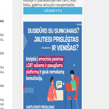
bazėje ir panaudojamas tam, kad
būtų galima atsiųsti naujienlaiškį
ais
lio
us,
dėl
niu
sių
uda
nių
nei
min