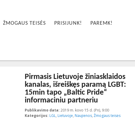
ŽMOGAUS TEISĖS
PRISIJUNK!
PAREMK!
Pirmasis Lietuvoje žiniasklaidos
kanalas, išreiškęs paramą LGBT:
15min tapo „Baltic Pride“
informaciniu partneriu
Publikavimo data:
2019 m. kovo 15 d. (Pn), 9:00
2019-03-28T11
Kategorijos:
LGL
,
Lietuvoje
,
Naujienos
,
Žmogaus teisės