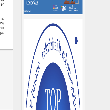
19“
 iš
itę
imo
aps