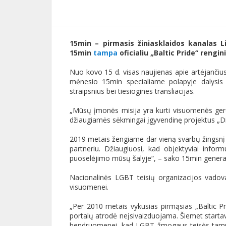
15min – pirmasis žiniasklaidos kanalas L
15min
tampa
oficialiu „Baltic Pride“ rengi
Nuo kovo 15 d. visas naujienas apie artėjančius 
mėnesio 15min specialiame polapyje dalysis 
straipsnius bei tiesiogines transliacijas.
„Mūsų įmonės misija yra kurti visuomenės ger
džiaugiamės sėkmingai įgyvendinę projektus „Dis
2019 metais žengiame dar vieną svarbų žingsnį –
partneriu. Džiaugiuosi, kad objektyviai info
puoselėjimo mūsų šalyje“, – sako 15min general
Nacionalinės LGBT teisių organizacijos vadova
visuomenei.
„Per 2010 metais vykusias pirmąsias „Baltic Pr
portalų atrodė neįsivaizduojama. Šiemet startavu
bendruomenei, kad LGBT žmogaus teisės tampa 