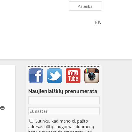
Paieška
EN
Svarbių įrašų meniu
Naujienlaiškių prenumerata
:21:48+00:00
Sutinku, kad mano el. pašto
adresas būtų saugomas duomenų