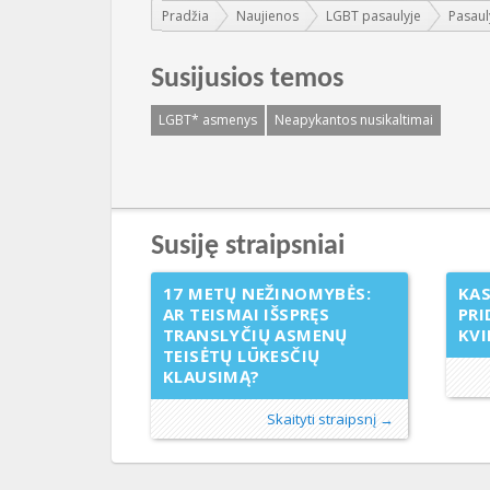
Jūs esate čia:
Pradžia
Naujienos
LGBT pasaulyje
Pasaul
Susijusios temos
LGBT* asmenys
Neapykantos nusikaltimai
Susiję straipsniai
17 METŲ NEŽINOMYBĖS:
KAS
AR TEISMAI IŠSPRĘS
PRI
TRANSLYČIŲ ASMENŲ
KVI
TEISĖTŲ LŪKESČIŲ
KLAUSIMĄ?
Skaityti straipsnį →