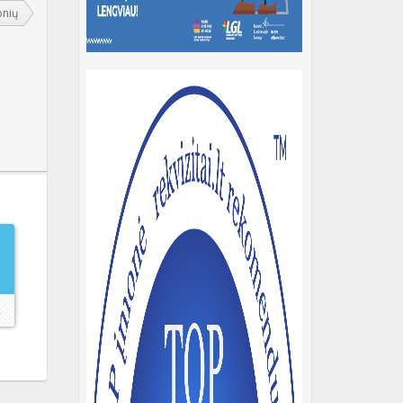
onių
→