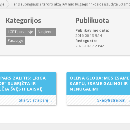
yje
Per siaubingiausią teroro aktą JAV nuo Rugsėjo 11-osios išžudyta 50 žm
Kategorijos
Publikuota
Publikavimo data:
LGBT pasaulyje
Naujienos
2016-06-13 9:14
Pasaulyje
Redaguota:
2023-10-17 23:42
PARS ZALITIS: „RIGA
OLENA GLOBA: MES ESAME
DE“ SUGRĮŽTA IR
KARTU, ESAME GALINGI IR
EČIA ŠVĘSTI LAISVĘ
NENUGALIMI
Skaityti straipsnį →
Skaityti straipsnį 