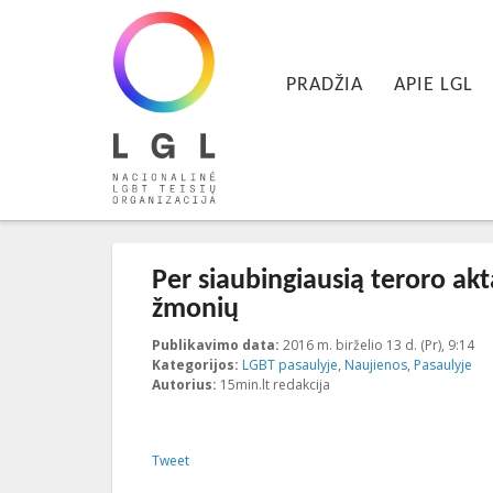
LGL
Pagrindinis meniu
Nacionalinė LGBT teisių organizacija
EITI PRIE PIRMINIO TURINIO
EITI PRIE ANTRINIO TURINIO
PRADŽIA
APIE LGL
Įrašo navigacija
←
Ankstesnis
Kitas
→
Per siaubingiausią teroro ak
žmonių
Publikavimo data:
2016 m. birželio 13 d. (Pr), 9:14
20
Kategorijos:
LGBT pasaulyje
,
Naujienos
,
Pasaulyje
Autorius:
15min.lt redakcija
Tweet