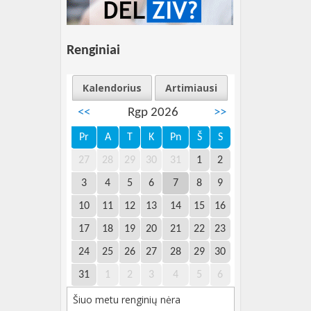
Renginiai
Kalendorius
Artimiausi
<<
Rgp 2026
>>
Pr
A
T
K
Pn
Š
S
27
28
29
30
31
1
2
3
4
5
6
7
8
9
10
11
12
13
14
15
16
17
18
19
20
21
22
23
24
25
26
27
28
29
30
31
1
2
3
4
5
6
Šiuo metu renginių nėra