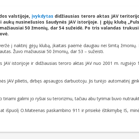
dos valstijoje,
įvykdytas
didžiausias teroro aktas JAV teritorij
i aukų nusinešusios šaudynės JAV istorijoje. Į gėjų klubą „Pul
ažiausiai 50 žmonių, dar 54 sužeidė. Po tris valandas trukus
ovė.
iveržė į naktinį gėjų klubą, įkaitais paėmė daugiau nei šimtą žmonių.
kautas. Žuvo mažiausiai 50 žmonių, dar 53 – sužeisti.
 JAV istorijoje ir didžiausias teroro aktas JAV nuo 2001 m. rugsėjo 
 JAV pilietis, dirbęs apsaugos darbuotoju. Jis turėjo automatinį gink
riami galimi jo ryšiai su terorizmu, tačiau abu tyrimai buvo nutraukt
at išpuolį O.Mateenas paskambino 911 ir prisiekė ištikimybę IS, min