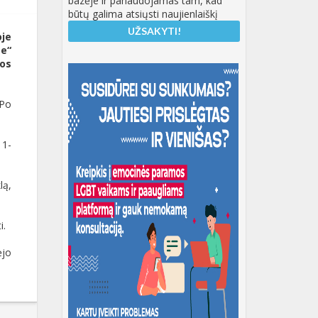
bazėje ir panaudojamas tam, kad
būtų galima atsiųsti naujienlaiškį
oje
se“
ios
 Po
11-
lą,
i.
ėjo