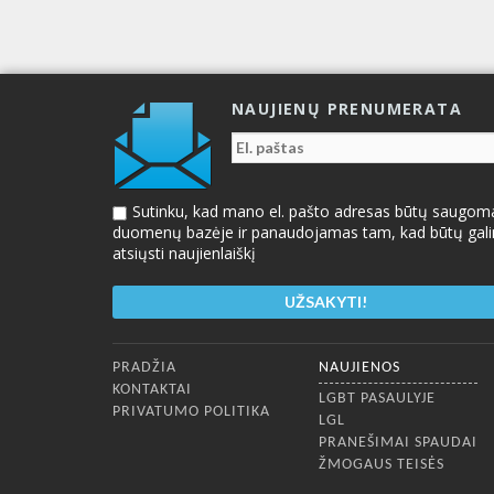
NAUJIENŲ PRENUMERATA
Sutinku, kad mano el. pašto adresas būtų saugom
duomenų bazėje ir panaudojamas tam, kad būtų gal
atsiųsti naujienlaiškį
Apatinis meniu
PRADŽIA
NAUJIENOS
KONTAKTAI
LGBT PASAULYJE
PRIVATUMO POLITIKA
LGL
PRANEŠIMAI SPAUDAI
ŽMOGAUS TEISĖS