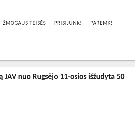
ŽMOGAUS TEISĖS
PRISIJUNK!
PAREMK!
tą JAV nuo Rugsėjo 11-osios išžudyta 50
23-10-17T23:42:24+00:00