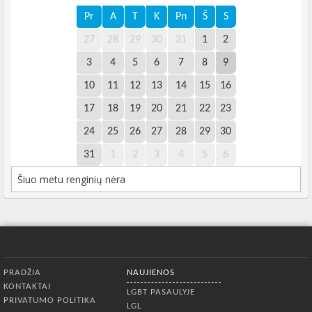
Pr
A
T
K
Pn
Š
S
27
28
29
30
31
1
2
3
4
5
6
7
8
9
10
11
12
13
14
15
16
17
18
19
20
21
22
23
24
25
26
27
28
29
30
31
1
2
3
4
5
6
Šiuo metu renginių nėra
Apatinis meniu
PRADŽIA
NAUJIENOS
KONTAKTAI
LGBT PASAULYJE
PRIVATUMO POLITIKA
LGL