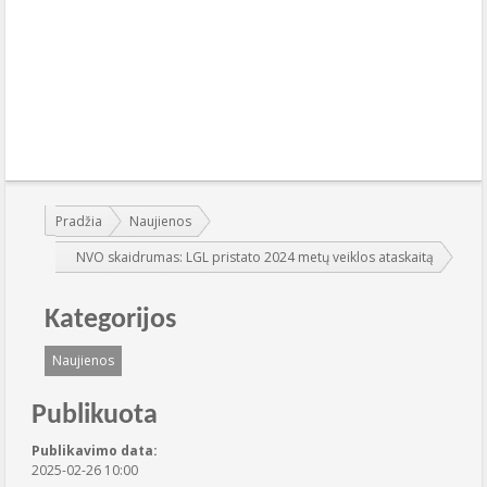
Jūs esate čia:
Pradžia
Naujienos
NVO skaidrumas: LGL pristato 2024 metų veiklos ataskaitą
Kategorijos
Naujienos
Publikuota
Publikavimo data:
2025-02-26 10:00