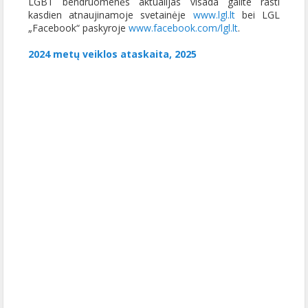
LGBT bendruomenės aktualijas visada galite rasti
kasdien atnaujinamoje svetainėje
www.lgl.lt
bei LGL
„Facebook“ paskyroje
www.facebook.com/lgl.lt
.
2024 metų veiklos ataskaita, 2025