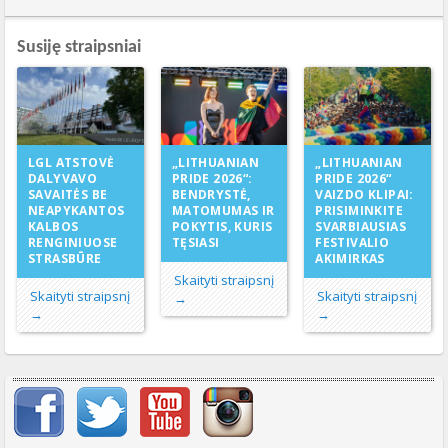
Susiję straipsniai
„LITHUANIAN
LGL ATSTOVĖ
„LITHUANIAN
PRIDE 2026“:
DALYVAVO
PRIDE 2026“
BENDRYSTĖ,
SAVAITĖS BE
VAIZDO KLIPAI:
MATOMUMAS IR
NEAPYKANTOS
PRISIMINKITE
POKYTIS, KURIS
KALBOS
SVARBIAUSIAS
TĘSIASI
RENGINIUOSE
FESTIVALIO
STRASBŪRE
AKIMIRKAS
Skaityti straipsnį
Skaityti straipsnį
Skaityti straipsnį
→
→
→
Svarbių įrašų meniu