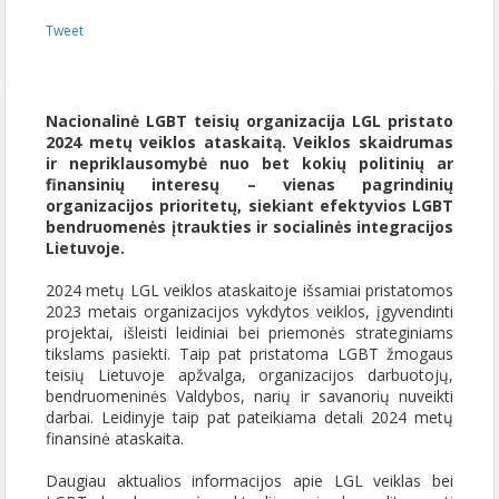
Tweet
Nacionalinė LGBT teisių organizacija LGL pristato
2024 metų veiklos ataskaitą. Veiklos skaidrumas
ir nepriklausomybė nuo bet kokių politinių ar
finansinių interesų – vienas pagrindinių
organizacijos prioritetų, siekiant efektyvios LGBT
bendruomenės įtraukties ir socialinės integracijos
Lietuvoje.
2024 metų LGL veiklos ataskaitoje išsamiai pristatomos
2023 metais organizacijos vykdytos veiklos, įgyvendinti
projektai, išleisti leidiniai bei priemonės strateginiams
tikslams pasiekti. Taip pat pristatoma LGBT žmogaus
teisių Lietuvoje apžvalga, organizacijos darbuotojų,
bendruomeninės Valdybos, narių ir savanorių nuveikti
darbai. Leidinyje taip pat pateikiama detali 2024 metų
finansinė ataskaita.
Daugiau aktualios informacijos apie LGL veiklas bei