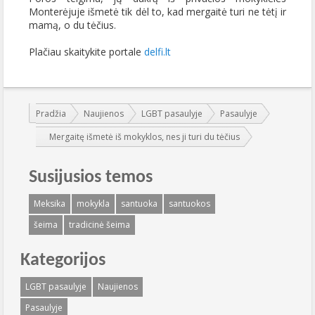
Monterėjuje išmetė tik dėl to, kad mergaitė turi ne tėtį ir
mamą, o du tėčius.
Plačiau skaitykite portale
delfi.lt
Jūs esate čia:
Pradžia
Naujienos
LGBT pasaulyje
Pasaulyje
Mergaitę išmetė iš mokyklos, nes ji turi du tėčius
Susijusios temos
Meksika
mokykla
santuoka
santuokos
šeima
tradicinė šeima
Kategorijos
LGBT pasaulyje
Naujienos
Pasaulyje