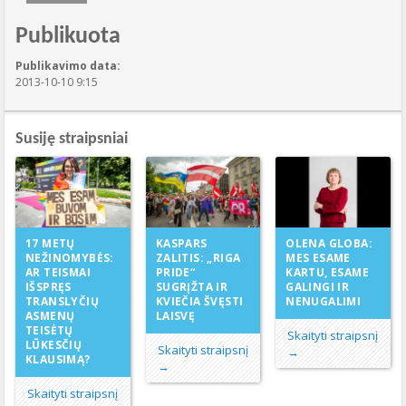
Publikuota
Publikavimo data:
2013-10-10 9:15
Susiję straipsniai
KASPARS
17 METŲ
OLENA GLOBA:
ZALITIS: „RIGA
NEŽINOMYBĖS:
MES ESAME
PRIDE“
AR TEISMAI
KARTU, ESAME
SUGRĮŽTA IR
IŠSPRĘS
GALINGI IR
KVIEČIA ŠVĘSTI
TRANSLYČIŲ
NENUGALIMI
LAISVĘ
ASMENŲ
TEISĖTŲ
Skaityti straipsnį
LŪKESČIŲ
Skaityti straipsnį
→
KLAUSIMĄ?
→
Skaityti straipsnį