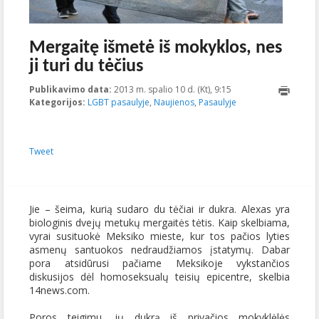
Mergaitę išmetė iš mokyklos, nes
ji turi du tėčius
Publikavimo data:
2013 m. spalio 10 d. (Kt), 9:15
2013-10-
Kategorijos:
LGBT pasaulyje
,
Naujienos
,
Pasaulyje
10T09:15:21+00:00
Tweet
Jie – šeima, kurią sudaro du tėčiai ir dukra. Alexas yra
biologinis dvejų metukų mergaitės tėtis. Kaip skelbiama,
vyrai susituokė Meksiko mieste, kur tos pačios lyties
asmenų santuokos nedraudžiamos įstatymų. Dabar
pora atsidūrusi pačiame Meksikoje vykstančios
diskusijos dėl homoseksualų teisių epicentre, skelbia
14news.com.
Poros teigimu, jų dukrą iš privačios mokyklėlės