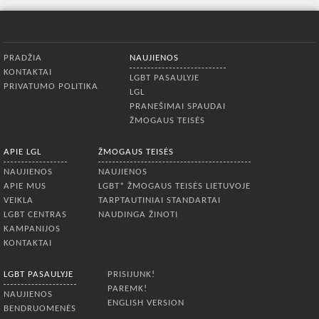
Apatinis meniu
PRADŽIA
NAUJIENOS
KONTAKTAI
LGBT PASAULYJE
PRIVATUMO POLITIKA
LGL
PRANEŠIMAI SPAUDAI
ŽMOGAUS TEISĖS
APIE LGL
ŽMOGAUS TEISĖS
NAUJIENOS
NAUJIENOS
APIE MUS
LGBT* ŽMOGAUS TEISĖS LIETUVOJE
VEIKLA
TARPTAUTINIAI STANDARTAI
LGBT CENTRAS
NAUDINGA ŽINOTI
KAMPANIJOS
KONTAKTAI
LGBT PASAULYJE
PRISIJUNK!
PAREMK!
NAUJIENOS
ENGLISH VERSION
BENDRUOMENĖS