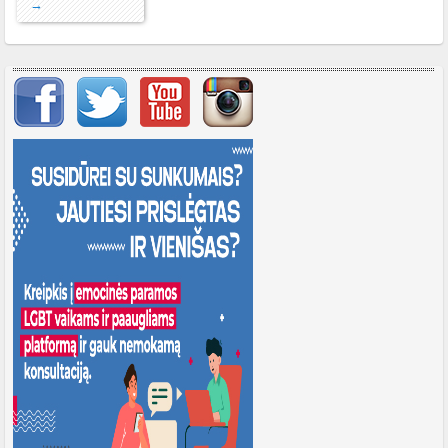
→
Svarbių įrašų meniu