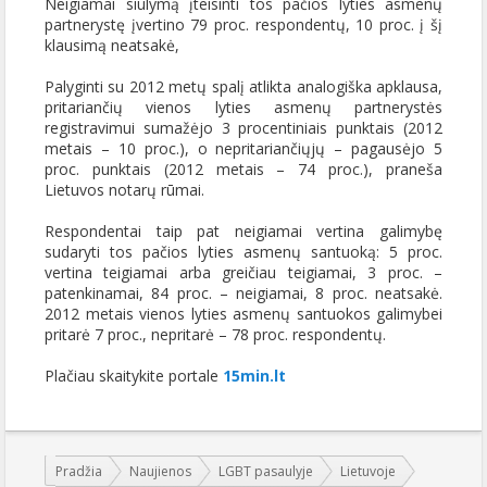
Neigiamai siūlymą įteisinti tos pačios lyties asmenų
partnerystę įvertino 79 proc. respondentų, 10 proc. į šį
klausimą neatsakė,
Palyginti su 2012 metų spalį atlikta analogiška apklausa,
pritariančių vienos lyties asmenų partnerystės
registravimui sumažėjo 3 procentiniais punktais (2012
metais – 10 proc.), o nepritariančiųjų – pagausėjo 5
proc. punktais (2012 metais – 74 proc.), praneša
Lietuvos notarų rūmai.
Respondentai taip pat neigiamai vertina galimybę
sudaryti tos pačios lyties asmenų santuoką: 5 proc.
vertina teigiamai arba greičiau teigiamai, 3 proc. –
patenkinamai, 84 proc. – neigiamai, 8 proc. neatsakė.
2012 metais vienos lyties asmenų santuokos galimybei
pritarė 7 proc., nepritarė – 78 proc. respondentų.
Plačiau skaitykite portale
15min.lt
Jūs esate čia:
Pradžia
Naujienos
LGBT pasaulyje
Lietuvoje