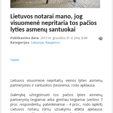
Lietuvos notarai mano, jog
visuomenė nepritaria tos pačios
lyties asmenų santuokai
Publikavimo data:
2013 m. gruodžio 31 d. (An), 8:49
2023-10-
Kategorijos:
Lietuvoje
,
Naujienos
10T13:32:47+00:0
Tweet
Lietuvos visuomenė nepritartų vienos lyties asmenų
partnerystės ir santuokos įteisinimui, rodo apklausa.
Galimybę užregistruoti tos pačios lyties asmenų
partnerystę teigiamai arba greičiau teigiamai įvertino 7
proc. respondentų, patenkinamai – 4 proc., rodo lapkritį
Lietuvos notarų rūmų užsakymu atlikta apklausa.