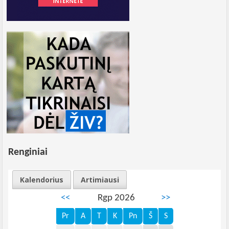
Renginiai
Kalendorius
Artimiausi
<<
Rgp 2026
>>
Pr
A
T
K
Pn
Š
S