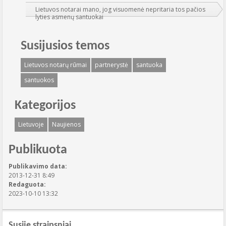
Lietuvos notarai mano, jog visuomenė nepritaria tos pačios
lyties asmenų santuokai
Susijusios temos
Lietuvos notarų rūmai
partnerystė
santuoka
santuokos
Kategorijos
Lietuvoje
Naujienos
Publikuota
Publikavimo data:
2013-12-31 8:49
Redaguota:
2023-10-10 13:32
Susiję straipsniai