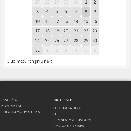
27
28
29
30
31
1
2
3
4
5
6
7
8
9
10
11
12
13
14
15
16
17
18
19
20
21
22
23
24
25
26
27
28
29
30
31
1
2
3
4
5
6
Šiuo metu renginių nėra
Apatinis meniu
PRADŽIA
NAUJIENOS
KONTAKTAI
LGBT PASAULYJE
PRIVATUMO POLITIKA
LGL
PRANEŠIMAI SPAUDAI
ŽMOGAUS TEISĖS