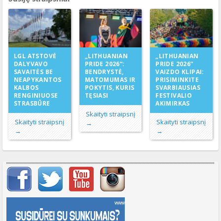
„LITHUANIAN
LGL ATSTOVĖ
„LITHUANIAN
PRIDE 2026“:
DALYVAVO
PRIDE 2026“
BENDRYSTĖ,
SAVAITĖS BE
VAIZDO KLIPAI:
MATOMUMAS IR
NEAPYKANTOS
PRISIMINKITE
POKYTIS, KURIS
KALBOS
SVARBIAUSIAS
TĘSIASI
RENGINIUOSE
FESTIVALIO
STRASBŪRE
AKIMIRKAS
Skaityti straipsnį
Skaityti straipsnį
Skaityti straipsnį
→
→
→
Svarbių įrašų meniu