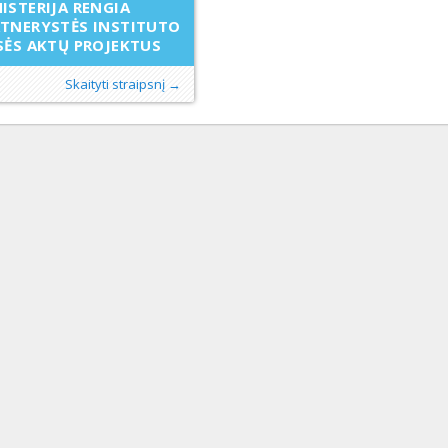
ISTERIJA RENGIA
TNERYSTĖS INSTITUTO
SĖS AKTŲ PROJEKTUS
Skaityti straipsnį →