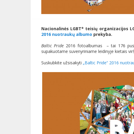
Nacionalinės LGBT* teisių organizacijos 
2016 nuotraukų albumo
prekyba.
Baltic Pride
2016 fotoalbumas – tai 176 pusla
supakuotame suvenyriniame leidinyje kietais viršel
Suskubkite užsisakyti
„Baltic Pride“ 2016 nuotr