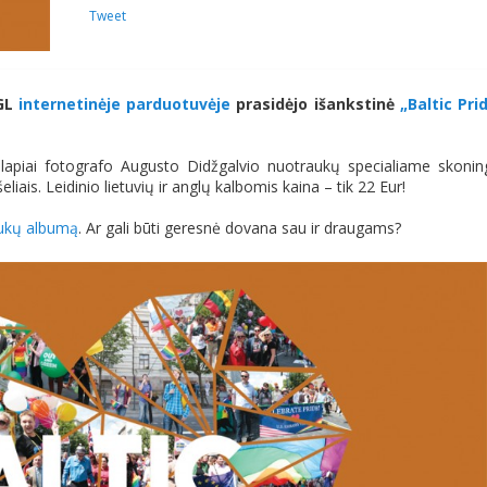
Tweet
LGL
internetinėje parduotuvėje
prasidėjo išankstinė
„Baltic Pri
piai fotografo Augusto Didžgalvio nuotraukų specialiame skonin
iais. Leidinio lietuvių ir anglų kalbomis kaina – tik 22 Eur!
aukų albumą
. Ar gali būti geresnė dovana sau ir draugams?