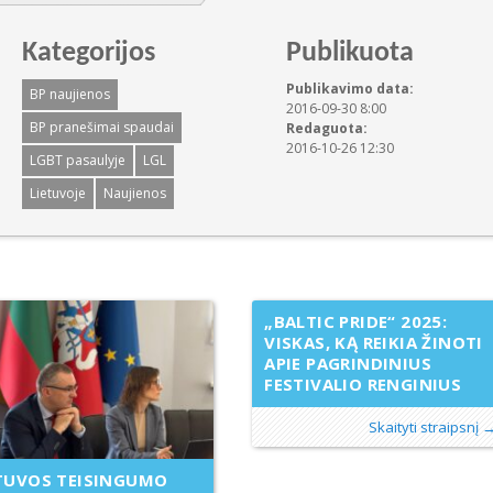
Kategorijos
Publikuota
Publikavimo data:
BP naujienos
2016-09-30 8:00
BP pranešimai spaudai
Redaguota:
2016-10-26 12:30
LGBT pasaulyje
LGL
Lietuvoje
Naujienos
„BALTIC PRIDE“ 2025:
VISKAS, KĄ REIKIA ŽINOTI
APIE PAGRINDINIUS
FESTIVALIO RENGINIUS
Skaityti straipsnį 
TUVOS TEISINGUMO