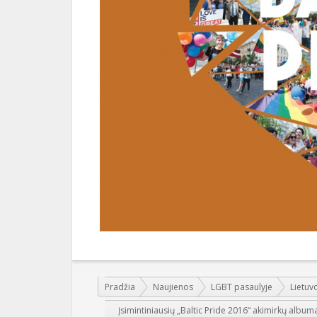
Jūs esate čia:
Pradžia
Naujienos
LGBT pasaulyje
Lietuv
Įsimintiniausių „Baltic Pride 2016“ akimirkų album