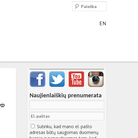
Paieška
EN
Svarbių įrašų meniu
Naujienlaiškių prenumerata
12:30:09+00:00
Sutinku, kad mano el. pašto
adresas būtų saugomas duomenų