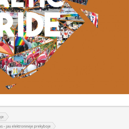
oje
as – jau elektroninėje prekyboje