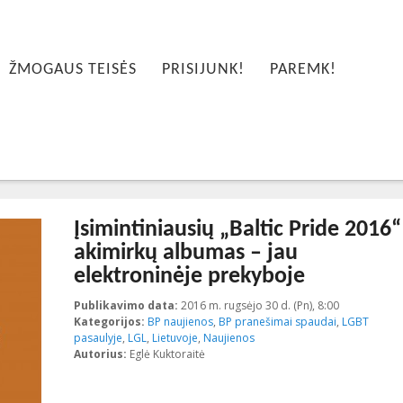
ŽMOGAUS TEISĖS
PRISIJUNK!
PAREMK!
Įsimintiniausių „Baltic Pride 2016“
akimirkų albumas – jau
elektroninėje prekyboje
Publikavimo data:
2016 m. rugsėjo 30 d. (Pn), 8:00
2016-10-26T
Kategorijos:
BP naujienos
,
BP pranešimai spaudai
,
LGBT
pasaulyje
,
LGL
,
Lietuvoje
,
Naujienos
Autorius:
Eglė Kuktoraitė