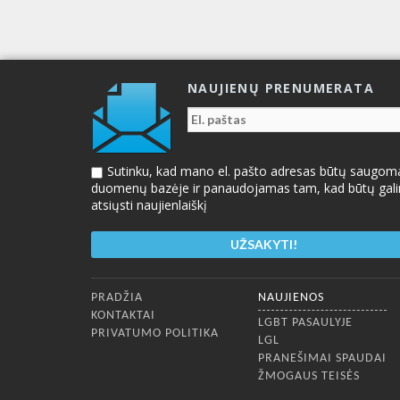
NAUJIENŲ PRENUMERATA
Sutinku, kad mano el. pašto adresas būtų saugom
duomenų bazėje ir panaudojamas tam, kad būtų gal
atsiųsti naujienlaiškį
Apatinis meniu
PRADŽIA
NAUJIENOS
KONTAKTAI
LGBT PASAULYJE
PRIVATUMO POLITIKA
LGL
PRANEŠIMAI SPAUDAI
ŽMOGAUS TEISĖS