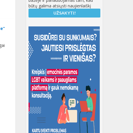
bazėje ir panaudojamas tam, kad
būtų galima atsiųsti naujienlaiškį
de“
gai