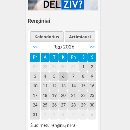
Renginiai
Kalendorius
Artimiausi
<<
Rgp 2026
>>
Pr
A
T
K
Pn
Š
S
27
28
29
30
31
1
2
3
4
5
6
7
8
9
10
11
12
13
14
15
16
17
18
19
20
21
22
23
24
25
26
27
28
29
30
31
1
2
3
4
5
6
Šiuo metu renginių nėra