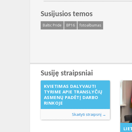
Susijusios temos
Baltic Pride
BP16
fotoalbumas
Susiję straipsniai
KVIETIMAS DALYVAUTI
TYRIME APIE TRANSLYČIŲ
ASMENŲ PADĖTĮ DARBO
RINKOJE
Skaityti straipsnį →
LIE