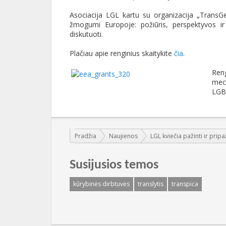
Asociacija LGL kartu su organizacija „TransGe
žmogumi Europoje: požiūris, perspektyvos ir 
diskutuoti.
Plačiau apie renginius skaitykite
čia
.
Ren
mec
LGBT
Jūs esate čia:
Pradžia
Naujienos
LGL kviečia pažinti ir prip
Susijusios temos
kūrybinės dirbtuvės
translytis
transpica