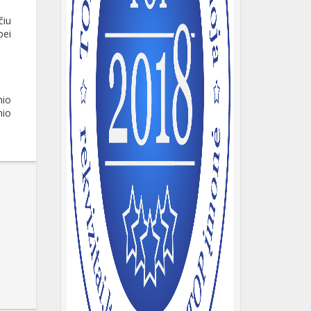
čiu
bei
nio
nio