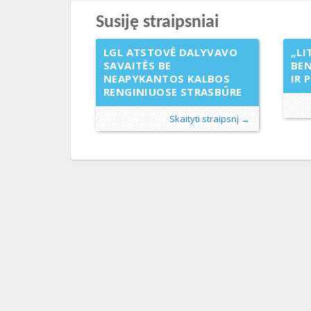
Susiję straipsniai
LGL ATSTOVĖ DALYVAVO
„LI
SAVAITĖS BE
BE
NEAPYKANTOS KALBOS
IR 
RENGINIUOSE STRASBŪRE
Skaityti straipsnį →