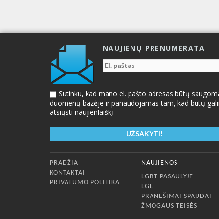
NAUJIENŲ PRENUMERATA
Sutinku, kad mano el. pašto adresas būtų saugom
duomenų bazėje ir panaudojamas tam, kad būtų gal
atsiųsti naujienlaiškį
Apatinis meniu
PRADŽIA
NAUJIENOS
KONTAKTAI
LGBT PASAULYJE
PRIVATUMO POLITIKA
LGL
PRANEŠIMAI SPAUDAI
ŽMOGAUS TEISĖS