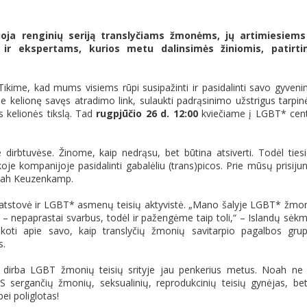
oja renginių seriją translyčiams žmonėms, jų artimiesiems
 ir ekspertams, kurios metu dalinsimės žiniomis, patirti
ikime, kad mums visiems rūpi susipažinti ir pasidalinti savo gyven
ie kelionę savęs atradimo link, sulaukti padrąsinimo užstrigus tarpin
s kelionės tikslą. Tad
rugpjūčio 26 d. 12:00
kviečiame į LGBT* cen
e dirbtuvėse. Žinome, kaip nedrąsu, bet būtina atsiverti. Todėl ties
oje kompanijoje pasidalinti gabalėliu (trans)picos. Prie mūsų prisiju
 Noah Keuzenkamp.
atstovė ir LGBT* asmenų teisių aktyvistė. „Mano šalyje LGBT* žmo
 nepaprastai svarbus, todėl ir pažengėme taip toli,“ – Islandų sėk
koti apie savo, kaip translyčių žmonių savitarpio pagalbos gru
s.
i dirba LGBT žmonių teisių srityje jau penkerius metus. Noah ne 
 sergančių žmonių, seksualinių, reprodukcinių teisių gynėjas, bet
ei poliglotas!