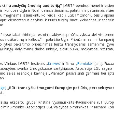
ti translyčių žmonių auditoriją“
LGBT* bendruomenei ir visie
kuriuose Ugla ir Noah dalinsis žiniomis, patirtimi ir patarimais visi
 mėginsime išsiaiškinti, ko reikia, kad į LGBT* žmonių teisių apsa
ie elementarius dalykus, kuriuos turėtų žinoti kiekvienas, ir specifi
uo.
alyse labai skirtinga, esminis aktyvistų mūšis vyksta dėl visuome
s nusikaltimų ir kalbos,“ – pabrėžia Ugla. Pripažinimas – ir kampani
nio lyties pakeitimo pripažinimas leistų translyčiams asmenims gyve
r sąžiningą dalyvavimą darbo rinkoje, siekti puikių mokymosi rezultatų
ks Vilniaus LGBT* festivalis „
Kreivės
“ ir filmo „
Berniokė
“ (angl.
Tomb
es tapatybės svarba žmogiškuose santykiuose. Asociacija LGL ragina
no salės esančioje kavinėje „Planeta“ pasivaišinti gėrimais bei apta
ah.
ginį
„Būti translyčiu žmogumi Europoje: požiūris, perspektyvos
ute.
sių ekspertų grupė: Kristina Vyšniauskaitė-Radinskienė (ET Euro
ladimir Simonko (Asociacijos LGL valdybos pirmininkas) ir Richard Köh