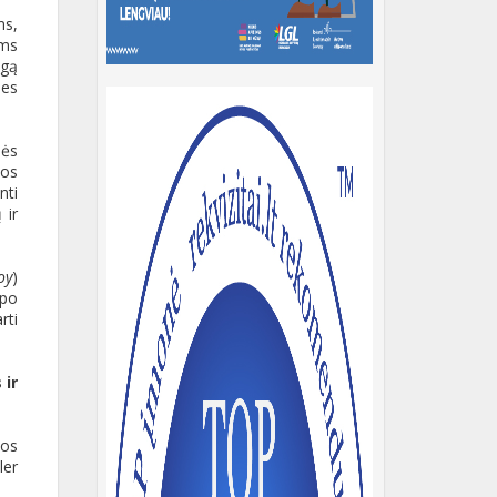
ms,
ems
ugą
nes
nės
jos
nti
 ir
oy
)
 po
rti
 ir
pos
ler