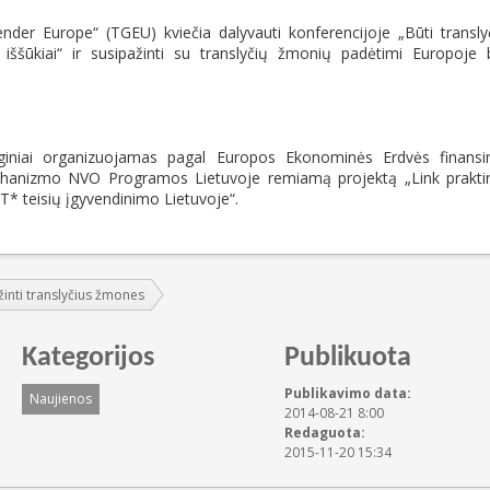
nder Europe“ (TGEU) kviečia dalyvauti konferencijoje „Būti transly
iššūkiai“ ir susipažinti su translyčių žmonių padėtimi Europoje 
giniai organizuojamas pagal Europos Ekonominės Erdvės finansi
hanizmo NVO Programos Lietuvoje remiamą projektą „Link prakti
* teisių įgyvendinimo Lietuvoje“.
ažinti translyčius žmones
Kategorijos
Publikuota
Publikavimo data:
Naujienos
2014-08-21 8:00
Redaguota:
2015-11-20 15:34