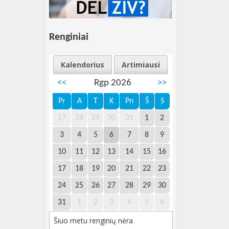
Renginiai
Kalendorius
Artimiausi
<<
Rgp 2026
>>
Pr
A
T
K
Pn
Š
S
27
28
29
30
31
1
2
3
4
5
6
7
8
9
10
11
12
13
14
15
16
17
18
19
20
21
22
23
24
25
26
27
28
29
30
31
1
2
3
4
5
6
Šiuo metu renginių nėra