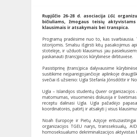
Rupjūčio 26-28 d. asociacija
LGL
organizu
bičiuliams, žmogaus teisių aktyvistams
klausimais ir atsakymais bei transpica.
Programą pradėsime nuo to, kas svarbiausia. T
istorijomis. Smalsu išgirsti kitų pasakojimus ap
stotelėje, ir užduoti klausimus jau pasiekusiem
paskanauti (trans)picos kūrybinėse dirbtuvėse.
Pasistiprinę (trans)pica dalyvausime kūrybinės
susitikime neįpareigojančioje aplinkoje draugišk
svečiai iš užsienio: Ugla Stefanía Jónsdóttir ir
Ugla – Islandijos studentų
Queer
organizacijos 
matomumas, visuomenės diskusija ir švietimas –
receptu dalinasi Ugla. Ugla pažadėjo papasa
koordinatorės, patirtį ir atsakyti į visus klausimu
Noah Europoje ir Pietų Azijoje entuziastinga
organizacijos TGEU narys, transseksualų, AIDS
homoseksualumo dekriminalizacijos aktyvistas b