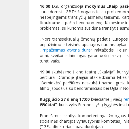
16:00
LGL organizuoja
mokymus „Kaip pasiek
kurie domisi LGBT* žmogaus teisių problemomis, 
neabejingiems translyčių asmenų teisėms. Kartu
įtrauktume ir pačią bendruomenę. Kalbėsime ir ap
problemas, su kuriomis susiduria translytis asm
„Nors transseksualių žmonių padėtis Europos š
pripažinimo ir teisinės apsaugos nuo neapykanto
„
Pripažinimas atveria duris
“ raktažodis. Teisi
oriai, sveikai ir laimingai: garantuotų laisvą i
turėti vaikų.
19:00
skubėsime į kino teatrą „Skalvija“, kur vy
peržiūra. Dramoje įtaigiai atskleidžiama lyti
“Berniokės” peržiūros neskubėti namo, greta ki
filmo įspūdžius su bendraminčiais bei Ugla ir No
Rugpjūčio 27 dieną 17:00
kviečiame į viešą
ren
iššūkiai“
, kuris vyks Europos lyčių lygybės instit
Pranešimus skaitys kompetentinga žmogaus tei
socialinės chartijos vyriausybinis komitetas), V
(TGEU direktoriaus pavaduotojas).