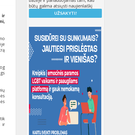
bazėje ir panaudojamas tam, kad
būtų galima atsiųsti naujienlaiškį
 ir
mi,
imo
ėje
trą
iog
ngs
nių
mės
pės
tik
 ir