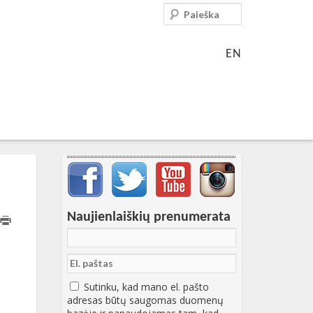
Paieška
EN
Svarbių įrašų meniu
Naujienlaiškių prenumerata
T15:34:55+00:00
Sutinku, kad mano el. pašto
adresas būtų saugomas duomenų