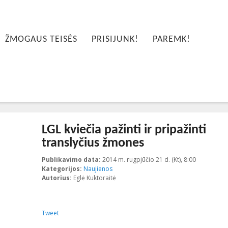
ŽMOGAUS TEISĖS
PRISIJUNK!
PAREMK!
LGL kviečia pažinti ir pripažinti
translyčius žmones
Publikavimo data:
2014 m. rugpjūčio 21 d. (Kt), 8:00
2015-11-20
Kategorijos:
Naujienos
Autorius:
Eglė Kuktoraitė
Tweet