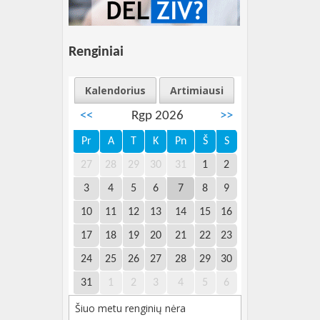
Renginiai
Kalendorius
Artimiausi
<<
Rgp 2026
>>
Pr
A
T
K
Pn
Š
S
27
28
29
30
31
1
2
3
4
5
6
7
8
9
10
11
12
13
14
15
16
17
18
19
20
21
22
23
24
25
26
27
28
29
30
31
1
2
3
4
5
6
Šiuo metu renginių nėra