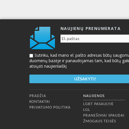
NAUJIENŲ PRENUMERATA
Sutinku, kad mano el. pašto adresas būtų saugom
duomenų bazėje ir panaudojamas tam, kad būtų gal
atsiųsti naujienlaiškį
Apatinis meniu
PRADŽIA
NAUJIENOS
KONTAKTAI
LGBT PASAULYJE
PRIVATUMO POLITIKA
LGL
PRANEŠIMAI SPAUDAI
ŽMOGAUS TEISĖS