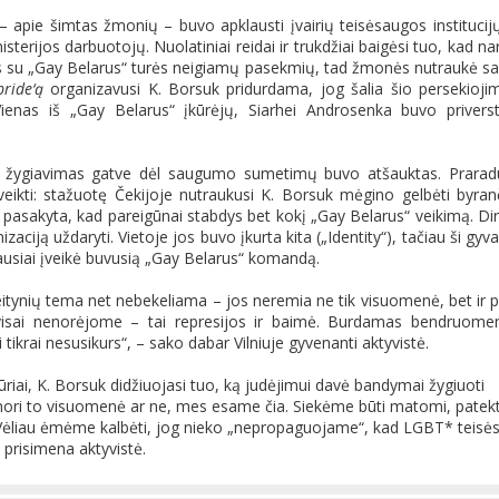
– apie šimtas žmonių – buvo apklausti įvairių teisėsaugos institucij
isterijos darbuotojų. Nuolatiniai reidai ir trukdžiai baigėsi tuo, kad nar
os su „Gay Belarus“ turės neigiamų pasekmių, tad žmonės nutraukė s
pride‘ą
organizavusi K. Borsuk pridurdama, jog šalia šio persekioji
Vienas iš „Gay Belarus“ įkūrėjų, Siarhei Androsenka buvo privers
eli, žygiavimas gatve dėl saugumo sumetimų buvo atšauktas. Prarad
eikti: stažuotę Čekijoje nutraukusi K. Borsuk mėgino gelbėti byran
ai pasakyta, kad pareigūnai stabdys bet kokį „Gay Belarus“ veikimą. Dir
ciją uždaryti. Vietoje jos buvo įkurta kita („Identity“), tačiau ši gyv
iausiai įveikė buvusią „Gay Belarus“ komandą.
tynių tema net nebekeliama – jos neremia ne tik visuomenė, bet ir p
isai nenorėjome – tai represijos ir baimė. Burdamas bendruome
i tikrai nesusikurs“, – sako dabar Vilniuje gyvenanti aktyvistė.
riai, K. Borsuk didžiuojasi tuo, ką judėjimui davė bandymai žygiuoti
nori to visuomenė ar ne, mes esame čia. Siekėme būti matomi, patekti
ti. Vėliau ėmėme kalbėti, jog nieko „nepropaguojame“, kad LGBT* teisė
 prisimena aktyvistė.