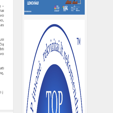
ų –
iai
avo
mo,
tas
usi
čią
bti
avo
ati
nę,
 į
s