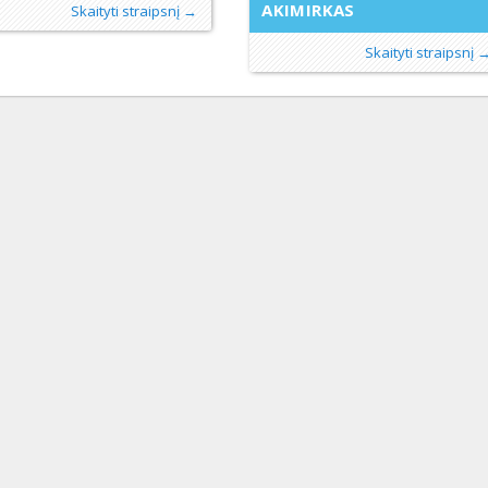
AKIMIRKAS
Skaityti straipsnį →
Skaityti straipsnį 