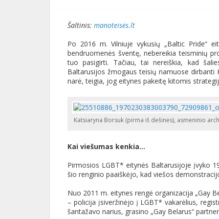
Šaltinis:
manoteisės.lt
Po 2016 m. Vilniuje vykusių „Baltic Pride“ ei
bendruomenės šventę, nebereikia teisminių proc
tuo pasigirti. Tačiau, tai nereiškia, kad ša
Baltarusijos žmogaus teisių namuose dirbanti K
narė, teigia, jog eitynes pakeitę kitomis strate
Katsiaryna Borsuk (pirma iš dešinės), asmeninio arc
Kai viešumas kenkia…
Pirmosios LGBT* eitynės Baltarusijoje įvyko 1
šio renginio paaiškėjo, kad viešos demonstraci
Nuo 2011 m. eitynes rengė organizacija „Gay Bel
– policija įsiveržinėjo į LGBT* vakarėlius, regi
šantažavo narius, grasino „Gay Belarus“ partneria