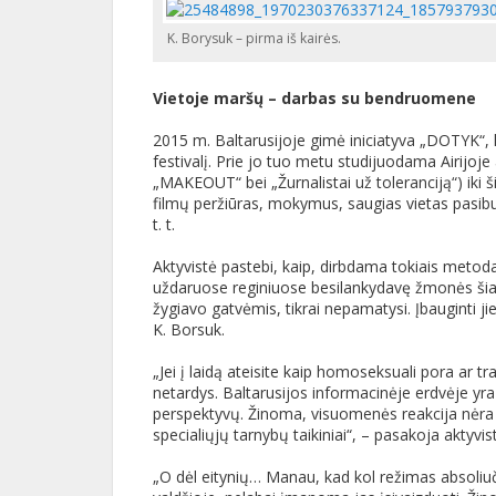
K. Borysuk – pirma iš kairės.
Vietoje maršų – darbas su bendruomene
2015 m. Baltarusijoje gimė iniciatyva „DOTYK“, k
festivalį. Prie jo tuo metu studijuodama Airijoje a
„MAKEOUT“ bei „Žurnalistai už toleranciją“) ik
filmų peržiūras, mokymus, saugias vietas pasibu
t. t.
Aktyvistė pastebi, kaip, dirbdama tokiais meto
uždaruose reginiuose besilankydavę žmonės šiandi
žygiavo gatvėmis, tikrai nepamatysi. Įbauginti ji
K. Borsuk.
„Jei į laidą ateisite kaip homoseksuali pora ar t
netardys. Baltarusijos informacinėje erdvėje yr
perspektyvų. Žinoma, visuomenės reakcija nėra l
specialiųjų tarnybų taikiniai“, – pasakoja aktyvis
„O dėl eitynių… Manau, kad kol režimas absoliuč