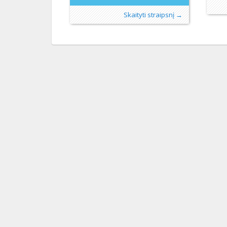
Skaityti straipsnį →