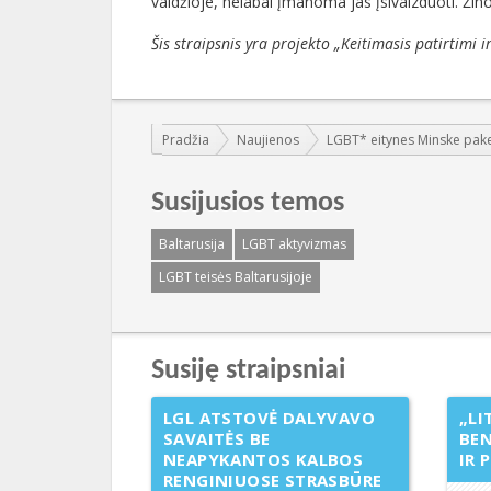
valdžioje, nelabai įmanoma jas įsivaizduoti. Žin
Šis straipsnis yra projekto „Keitimasis patirtimi 
Jūs esate čia:
Pradžia
Naujienos
LGBT* eitynes Minske pakeitė
Susijusios temos
Baltarusija
LGBT aktyvizmas
LGBT teisės Baltarusijoje
Susiję straipsniai
LGL ATSTOVĖ DALYVAVO
„LI
SAVAITĖS BE
BE
NEAPYKANTOS KALBOS
IR 
RENGINIUOSE STRASBŪRE