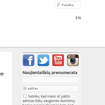
Paieška
EN
Svarbių įrašų meniu
Naujienlaiškių prenumerata
23T12:01:03+00:00
Sutinku, kad mano el. pašto
adresas būtų saugomas duomenų