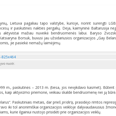
tynių, Lietuva pagaliau tapo valstybe, kurioje, norint surengti LG
esų ir paskutinės nakties pergalių. Deja, kaimyninė Baltarusija neg
lies aktyvistai mažiau nuveikė bendruomenės labui. Baryso Zvozs
atsiaryna Borsuk, buvusi jau užsidariusios organizacijos „Gay Belar
gijomis, jie pasiekė nemažų laimėjimų.
hyvo nuotr.
999 m., paskutinės – 2013 m. (tiesa, jos nevykdavo kasmet). Būtent
jos, kaip aktyvizmo priemonė, veikiau skaldė bendruomenę nei ją būrė
arus“. Paskutiniais metais, dar prieš
pride‘ą
, prasidėjo rimtos represi
stravo iki tol anonimiškai organizacijos veikloje dalyvaudavusius žmon
ms, kurie ilgainiui nustojo prisidėti prie organizacijos veiklų.