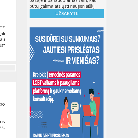
bazėje ir panaudojamas tam, kad
būtų galima atsiųsti naujienlaiškį
BT*
ali
kau
us“
 po
.
jos
es,