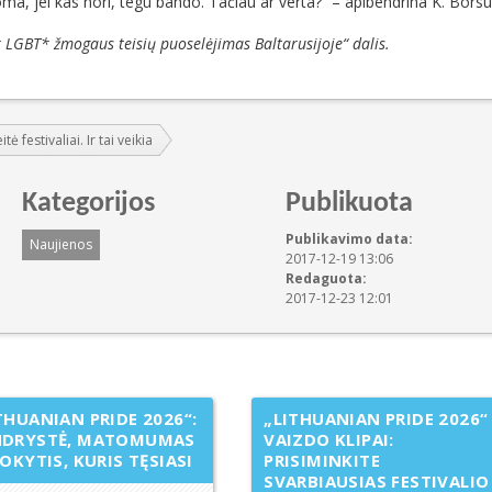
oma, jei kas nori, tegu bando. Tačiau ar verta?“ – apibendrina K. Borsu
ir LGBT* žmogaus teisių puoselėjimas Baltarusijoje“ dalis.
 festivaliai. Ir tai veikia
Kategorijos
Publikuota
Publikavimo data:
Naujienos
2017-12-19 13:06
Redaguota:
2017-12-23 12:01
THUANIAN PRIDE 2026“:
„LITHUANIAN PRIDE 2026“
NDRYSTĖ, MATOMUMAS
VAIZDO KLIPAI:
POKYTIS, KURIS TĘSIASI
PRISIMINKITE
SVARBIAUSIAS FESTIVALIO