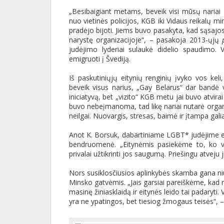
„Besibaigiant metams, beveik visi mūsų nariai 
nuo vietinės policijos, KGB iki Vidaus reikalų min
pradėjo bijoti. Jiems buvo pasakyta, kad sąsaj
narystę organizacijoje“, – pasakoja 2013-ųjų
judėjimo lyderiai sulaukė didelio spaudimo. 
emigruoti į Švediją.
Iš paskutiniųjų eitynių renginių įvyko vos k
beveik visus narius, „Gay Belarus“ dar bandė v
iniciatyvą, bet „vizito“ KGB metu jai buvo atvir
buvo nebeįmanoma, tad likę nariai nutarė organiza
neilgai. Nuovargis, stresas, baimė ir įtampa gal
Anot K. Borsuk, dabartiniame LGBT* judėjime ei
bendruomenė. „Eitynėmis pasiekėme to, ko v
privalai užtikrinti jos saugumą. Priešingu atveju j
Nors susiklosčiusios aplinkybės skamba gana niū
Minsko gatvėmis. „Jais garsiai pareiškėme, kad 
masinę žiniasklaidą ir eitynės leido tai padary
yra ne ypatingos, bet tiesiog žmogaus teisės“, –