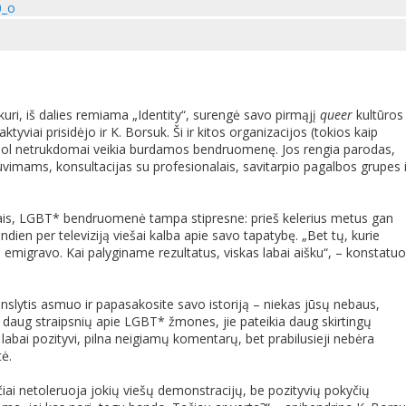
uri, iš dalies remiama „Identity“, surengė savo pirmąjį
queer
kultūros
ktyviai prisidėjo ir K. Borsuk. Ši ir kitos organizacijos (tokios kaip
i šiol netrukdomai veikia burdamos bendruomenę. Jos rengia parodas,
vimams, konsultacijas su profesionalais, savitarpio pagalbos grupes i
dais, LGBT* bendruomenė tampa stipresne: prieš kelerius metus gan
en per televiziją viešai kalba apie savo tapatybę. „Bet tų, kurie
e emigravo. Kai palyginame rezultatus, viskas labai aišku“, – konstatuo
ranslytis asmuo ir papasakosite savo istoriją – niekas jūsų nebaus,
a daug straipsnių apie LGBT* žmones, jie pateikia daug skirtingų
abai pozityvi, pilna neigiamų komentarų, bet prabilusieji nebėra
tė.
iai netoleruoja jokių viešų demonstracijų, be pozityvių pokyčių