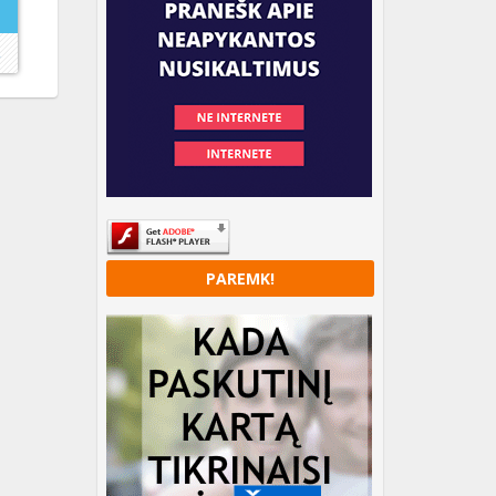
→
PAREMK!