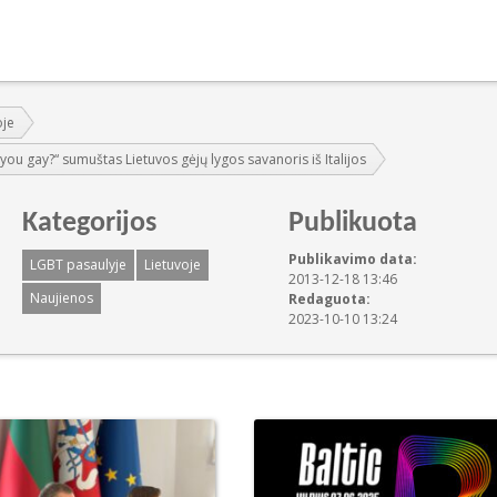
oje
ou gay?“ sumuštas Lietuvos gėjų lygos savanoris iš Italijos
Kategorijos
Publikuota
Publikavimo data:
LGBT pasaulyje
Lietuvoje
2013-12-18 13:46
Naujienos
Redaguota:
2023-10-10 13:24