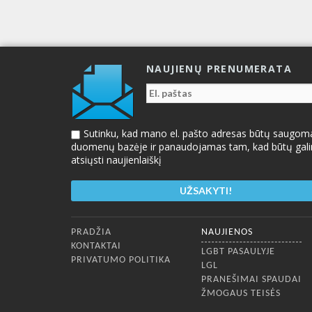
NAUJIENŲ PRENUMERATA
Sutinku, kad mano el. pašto adresas būtų saugom
duomenų bazėje ir panaudojamas tam, kad būtų gal
atsiųsti naujienlaiškį
Apatinis meniu
PRADŽIA
NAUJIENOS
KONTAKTAI
LGBT PASAULYJE
PRIVATUMO POLITIKA
LGL
PRANEŠIMAI SPAUDAI
ŽMOGAUS TEISĖS