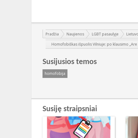
Jūs esate čia:
Pradžia
Naujienos
LGBT pasaulyje
Lietuv
Homofobiškas išpuolis Vilniuje: po klausimo „Are y
Susijusios temos
homofobija
Susiję straipsniai