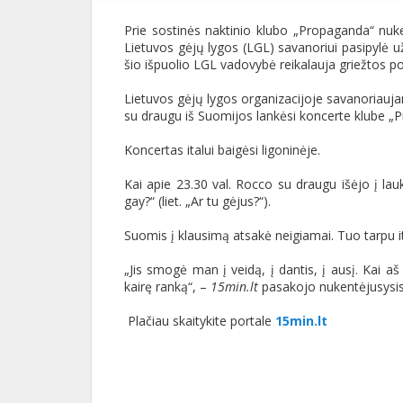
Prie sostinės naktinio klubo „Propaganda“ nuke
Lietuvos gėjų lygos (LGL) savanoriui pasipylė už
šio išpuolio LGL vadovybė reikalauja griežtos poli
Lietuvos gėjų lygos organizacijoje savanoriaujant
su draugu iš Suomijos lankėsi koncerte klube „P
Koncertas italui baigėsi ligoninėje.
Kai apie 23.30 val. Rocco su draugu išėjo į lauk
gay?“ (liet. „Ar tu gėjus?“).
Suomis į klausimą atsakė neigiamai. Tuo tarpu it
„Jis smogė man į veidą, į dantis, į ausį. Kai aš
kairę ranką“, –
15min.lt
pasakojo nukentėjusysis
Plačiau skaitykite portale
15min.lt