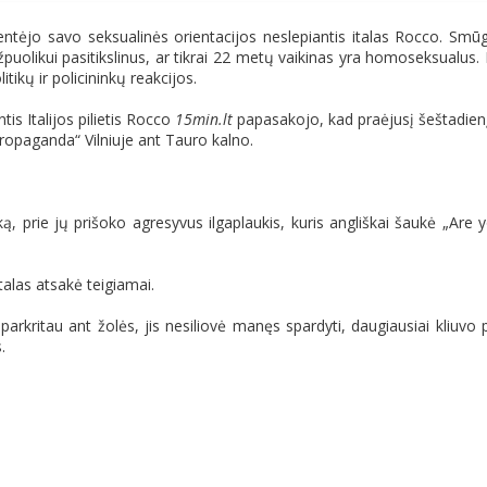
ntėjo savo seksualinės orientacijos neslepiantis italas Rocco. Smūg
puolikui pasitikslinus, ar tikrai 22 metų vaikinas yra homoseksualus.
tikų ir policininkų reakcijos.
is Italijos pilietis Rocco
15min.lt
papasakojo, kad praėjusį šeštadien
ropaganda“ Vilniuje ant Tauro kalno.
ą, prie jų prišoko agresyvus ilgaplaukis, kuris angliškai šaukė „Are 
alas atsakė teigiamai.
 parkritau ant žolės, jis nesiliovė manęs spardyti, daugiausiai kliuvo 
.