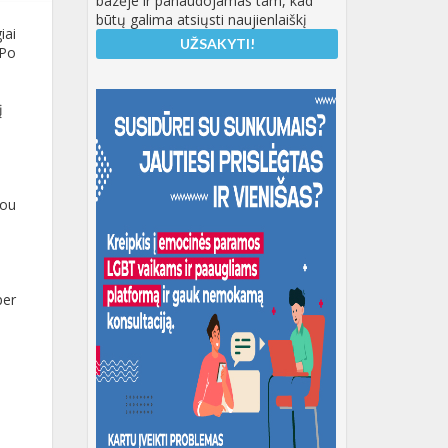
bazėje ir panaudojamas tam, kad
būtų galima atsiųsti naujienlaiškį
iai
 Po
į
you
per