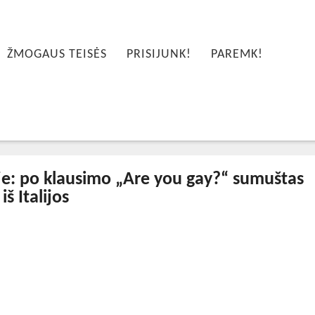
ŽMOGAUS TEISĖS
PRISIJUNK!
PAREMK!
uje: po klausimo „Are you gay?“ sumuštas
š Italijos
2023-10-10T13:24:26+00:00