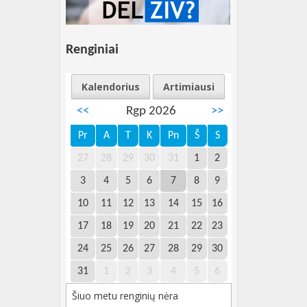
Renginiai
Kalendorius
Artimiausi
<<
Rgp 2026
>>
Pr
A
T
K
Pn
Š
S
27
28
29
30
31
1
2
3
4
5
6
7
8
9
10
11
12
13
14
15
16
17
18
19
20
21
22
23
24
25
26
27
28
29
30
31
1
2
3
4
5
6
Šiuo metu renginių nėra