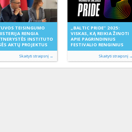
TUVOS TEISINGUMO
„BALTIC PRIDE“ 2025:
ISTERIJA RENGIA
VISKAS, KĄ REIKIA ŽINOTI
TNERYSTĖS INSTITUTO
APIE PAGRINDINIUS
SĖS AKTŲ PROJEKTUS
FESTIVALIO RENGINIUS
Skaityti straipsnį →
Skaityti straipsnį 