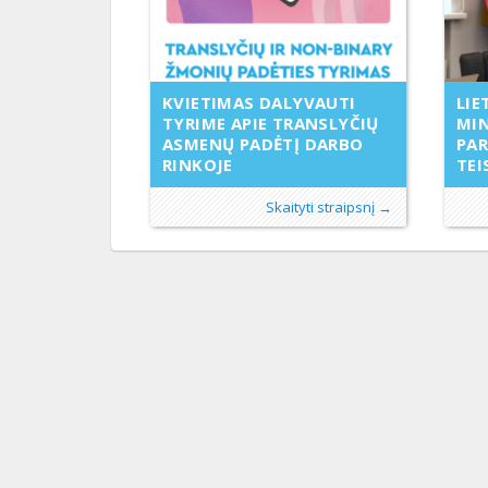
LIE
KVIETIMAS DALYVAUTI
MIN
TYRIME APIE TRANSLYČIŲ
PAR
ASMENŲ PADĖTĮ DARBO
TEI
RINKOJE
Skaityti straipsnį →