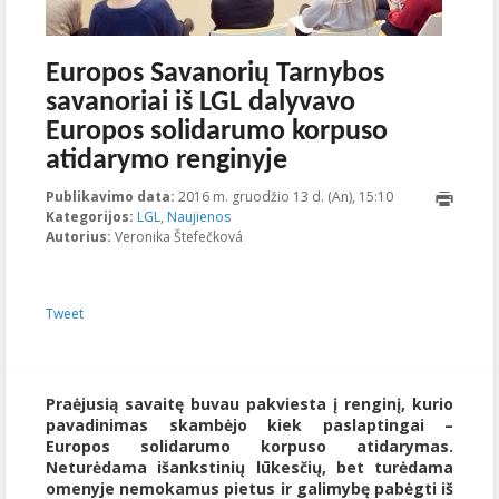
Europos Savanorių Tarnybos
savanoriai iš LGL dalyvavo
Europos solidarumo korpuso
atidarymo renginyje
Publikavimo data:
2016 m. gruodžio 13 d. (An), 15:10
2016-12-
Kategorijos:
LGL
,
Naujienos
13T15:10:26+00:
Autorius:
Veronika Štefečková
Tweet
Praėjusią savaitę buvau pakviesta į renginį, kurio
pavadinimas skambėjo kiek paslaptingai –
Europos solidarumo korpuso atidarymas.
Neturėdama išankstinių lūkesčių, bet turėdama
omenyje nemokamus pietus ir galimybę pabėgti iš