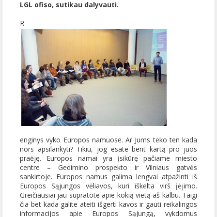
LGL ofiso, sutikau dalyvauti.
R
enginys vyko Europos namuose. Ar Jums teko ten kada
nors apsilankyti? Tikiu, jog esate bent kartą pro juos
praėję. Europos namai yra įsikūrę pačiame miesto
centre – Gedimino prospekto ir Vilniaus gatvės
sankirtoje. Europos namus galima lengvai atpažinti iš
Europos Sąjungos vėliavos, kuri iškelta virš įėjimo.
Greičiausiai jau supratote apie kokią vietą aš kalbu. Taigi
čia bet kada galite ateiti išgerti kavos ir gauti reikalingos
informacijos apie Europos Sąjungą, vykdomus