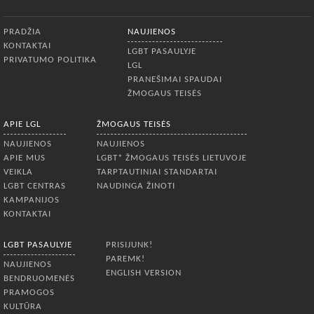
Apatinis meniu
PRADŽIA
NAUJIENOS
KONTAKTAI
LGBT PASAULYJE
PRIVATUMO POLITIKA
LGL
PRANEŠIMAI SPAUDAI
ŽMOGAUS TEISĖS
APIE LGL
ŽMOGAUS TEISĖS
NAUJIENOS
NAUJIENOS
APIE MUS
LGBT* ŽMOGAUS TEISĖS LIETUVOJE
VEIKLA
TARPTAUTINIAI STANDARTAI
LGBT CENTRAS
NAUDINGA ŽINOTI
KAMPANIJOS
KONTAKTAI
LGBT PASAULYJE
PRISIJUNK!
PAREMK!
NAUJIENOS
ENGLISH VERSION
BENDRUOMENĖS
PRAMOGOS
KULTŪRA