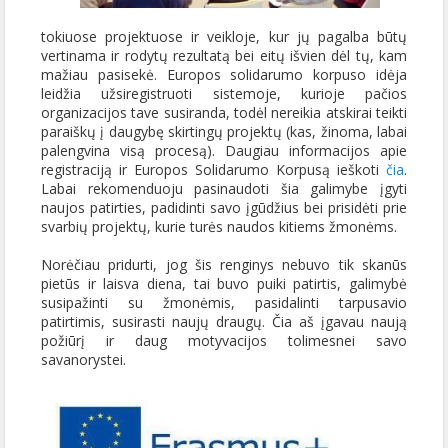
tokiuose projektuose ir veikloje, kur jų pagalba būtų
vertinama ir rodytų rezultatą bei eitų išvien dėl tų, kam
mažiau pasisekė. Europos solidarumo korpuso idėja
leidžia užsiregistruoti sistemoje, kurioje pačios
organizacijos tave susiranda, todėl nereikia atskirai teikti
paraiškų į daugybę skirtingų projektų (kas, žinoma, labai
palengvina visą procesą). Daugiau informacijos apie
registraciją ir Europos Solidarumo Korpusą ieškoti
čia
.
Labai rekomenduoju pasinaudoti šia galimybe įgyti
naujos patirties, padidinti savo įgūdžius bei prisidėti prie
svarbių projektų, kurie turės naudos kitiems žmonėms.
Norėčiau pridurti, jog šis renginys nebuvo tik skanūs
pietūs ir laisva diena, tai buvo puiki patirtis, galimybė
susipažinti su žmonėmis, pasidalinti tarpusavio
patirtimis, susirasti naujų draugų. Čia aš įgavau naują
požiūrį ir daug motyvacijos tolimesnei savo
savanorystei.