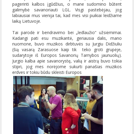
pagerinti kalbos įgūdžius, o mane sudomino būtent
galimybė savanoriauti LGL. Visgi pastebėjau, jog
labiausiai mus vienija tai, kad mes visi puikiai leidžiame
laiką Lietuvoje.
Tai parodė ir bendravimo bei „ledlaužio“ užsiėmimai.
Kadangi pati esu muzikantė, geriausia dalis, mano
nuomone, buvo muzikos dirbtuvės su Jurgiu Didžiuliu
(šią vasarą Zarasuose kaip tik teko groti grupėje,
sudarytoje iš Europos Savanorių Tarnybos jaunuolių).
Jurgio kalba apie savanorystę, valią ir aistrą buvo tokia
stipri, jog mes norėjome sukurti panašias muzikos
erdves ir tokiu būdu skleisti Europos