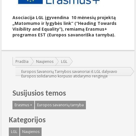
Asociacija LGL įgyvendina 10 mėnesių projektą
„Matomumo ir lygybės link“ (“Heading Towards
Visibility and Equality”), remiamą Erasmus+
programos EST (Europos savanoriška tarnyba).
Jūs esate čia:
Pradžia
Naujienos
LGL
Europos Savanorių Tarnybos savanoriai iš LGL dalyvavo
Europos solidarumo korpuso atidarymo renginyje
Susijusios temos
Erasmus +
Europos savanorių tarnyba
Kategorijos
LGL
Naujienos