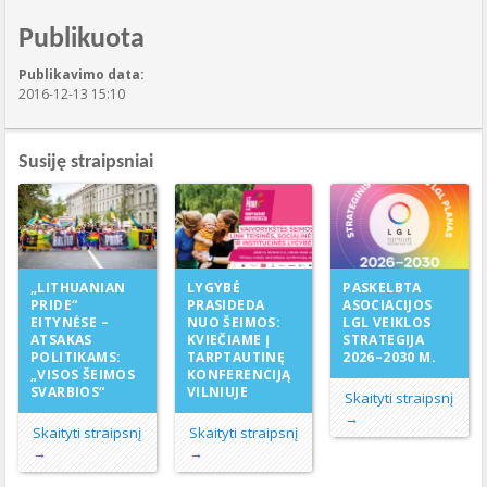
Publikuota
Publikavimo data:
2016-12-13 15:10
Susiję straipsniai
LYGYBĖ
„LITHUANIAN
PASKELBTA
PRASIDEDA
PRIDE“
ASOCIACIJOS
NUO ŠEIMOS:
EITYNĖSE –
LGL VEIKLOS
KVIEČIAME Į
ATSAKAS
STRATEGIJA
TARPTAUTINĘ
POLITIKAMS:
2026–2030 M.
KONFERENCIJĄ
„VISOS ŠEIMOS
VILNIUJE
SVARBIOS“
Skaityti straipsnį
→
Skaityti straipsnį
Skaityti straipsnį
→
→