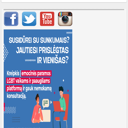
Svarbių įrašų meniu