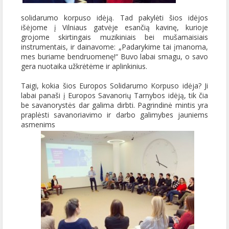
solidarumo korpuso idėją. Tad pakylėti šios idėjos
išėjome į Vilniaus gatvėje esančią kavinę, kurioje
grojome skirtingais muzikiniais bei mušamaisiais
instrumentais, ir dainavome: „Padarykime tai įmanoma,
mes buriame bendruomenę!“ Buvo labai smagu, o savo
gera nuotaika užkrėtėme ir aplinkinius.
Taigi, kokia šios Europos Solidarumo Korpuso idėja? Ji
labai panaši į Europos Savanorių Tarnybos idėją, tik čia
be savanorystės dar galima dirbti. Pagrindinė mintis yra
praplėsti savanoriavimo ir darbo galimybes jauniems
asmenims