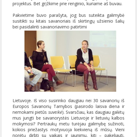
projektus. Bet grįžkime prie renginio, kuriame aš buvau.
Pakvietime buvo parašyta, jog bus suteikta galimybė
susitikti su kitais savanoriais iš skirtingų užsienio šalių
bei pasidalinti savanoriavimo patirtimi
Lietuvoje. Iš viso susirinko daugiau nei 30 savanorių iš
Europos Savanorių Tarnybos (pasirodo laisva diena ir
nemokami pietūs
suveikė
). Svarsčiau, kas daugiau galėtų
mus jungti be savanorystės Lietuvoje ir lietuvių kalbos
mokymosi? Pertraukų metu turėjau galimybę sužinoti,
kokios priežastys motyvuoja kiekvieną iš mūsų. Vieni
norėtų dirbti su vaikais ir jaunimu, kiti – pakeliauti,