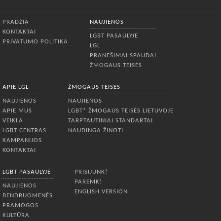
Apatinis meniu
PRADŽIA
NAUJIENOS
KONTAKTAI
LGBT PASAULYJE
PRIVATUMO POLITIKA
LGL
PRANEŠIMAI SPAUDAI
ŽMOGAUS TEISĖS
APIE LGL
ŽMOGAUS TEISĖS
NAUJIENOS
NAUJIENOS
APIE MUS
LGBT* ŽMOGAUS TEISĖS LIETUVOJE
VEIKLA
TARPTAUTINIAI STANDARTAI
LGBT CENTRAS
NAUDINGA ŽINOTI
KAMPANIJOS
KONTAKTAI
LGBT PASAULYJE
PRISIJUNK!
PAREMK!
NAUJIENOS
ENGLISH VERSION
BENDRUOMENĖS
PRAMOGOS
KULTŪRA