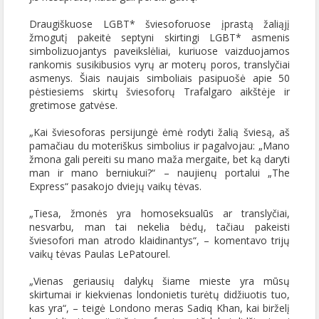
Draugiškuose LGBT* šviesoforuose įprastą žaliąjį
žmogutį pakeitė septyni skirtingi LGBT* asmenis
simbolizuojantys paveikslėliai, kuriuose vaizduojamos
rankomis susikibusios vyrų ar moterų poros, translyčiai
asmenys. Šiais naujais simboliais pasipuošė apie 50
pėstiesiems skirtų šviesoforų Trafalgaro aikštėje ir
gretimose gatvėse.
„Kai šviesoforas persijungė ėmė rodyti žalią šviesą, aš
pamačiau du moteriškus simbolius ir pagalvojau: „Mano
žmona gali pereiti su mano maža mergaite, bet ką daryti
man ir mano berniukui?“ – naujienų portalui „The
Express“ pasakojo dviejų vaikų tėvas.
„Tiesa, žmonės yra homoseksualūs ar translyčiai,
nesvarbu, man tai nekelia bėdų, tačiau pakeisti
šviesofori man atrodo klaidinantys“, – komentavo trijų
vaikų tėvas Paulas LePatourel.
„Vienas geriausių dalykų šiame mieste yra mūsų
skirtumai ir kiekvienas londonietis turėtų didžiuotis tuo,
kas yra“, – teigė Londono meras Sadiq Khan, kai birželį