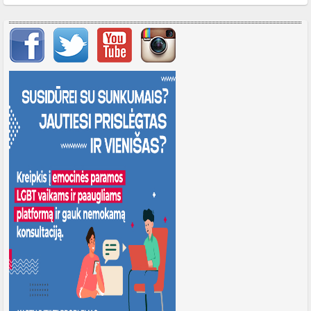
Svarbių įrašų meniu