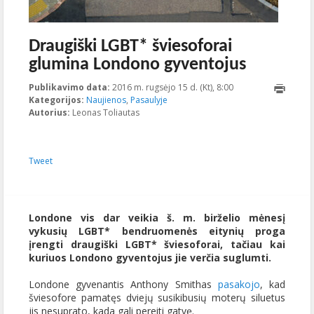
Draugiški LGBT* šviesoforai
glumina Londono gyventojus
Publikavimo data:
2016 m. rugsėjo 15 d. (Kt), 8:00
2023-10-
Kategorijos:
Naujienos
,
Pasaulyje
18T11:16:48+00:00
Autorius:
Leonas Toliautas
Tweet
Londone vis dar veikia š. m. birželio mėnesį
vykusių LGBT* bendruomenės eitynių proga
įrengti draugiški LGBT* šviesoforai, tačiau kai
kuriuos Londono gyventojus jie verčia suglumti.
Londone gyvenantis Anthony Smithas
pasakojo
, kad
šviesofore pamatęs dviejų susikibusių moterų siluetus
jis nesuprato, kada gali pereiti gatvę.