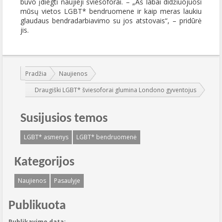
buvo įdiegti naujieji šviesoforai. – „Aš labai didžiuojuosi
mūsų vietos LGBT* bendruomene ir kaip meras laukiu
glaudaus bendradarbiavimo su jos atstovais“, – pridūrė
jis.
Jūs esate čia:
Pradžia
Naujienos
Draugiški LGBT* šviesoforai glumina Londono gyventojus
Susijusios temos
LGBT* asmenys
LGBT* bendruomenė
Kategorijos
Naujienos
Pasaulyje
Publikuota
Publikavimo data: