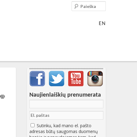
Paieška
EN
Svarbių įrašų meniu
Naujienlaiškių prenumerata
3:30:35+00:00
Sutinku, kad mano el. pašto
adresas būtų saugomas duomenų