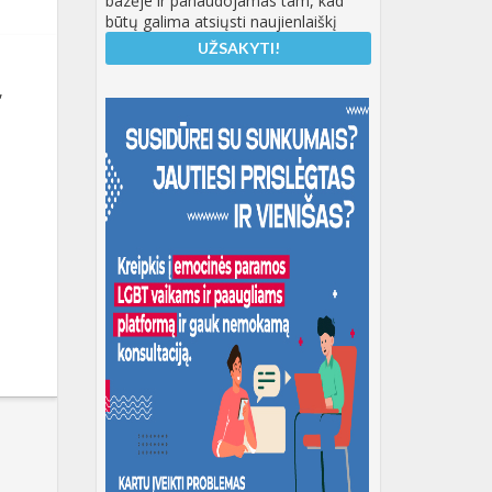
bazėje ir panaudojamas tam, kad
būtų galima atsiųsti naujienlaiškį
,