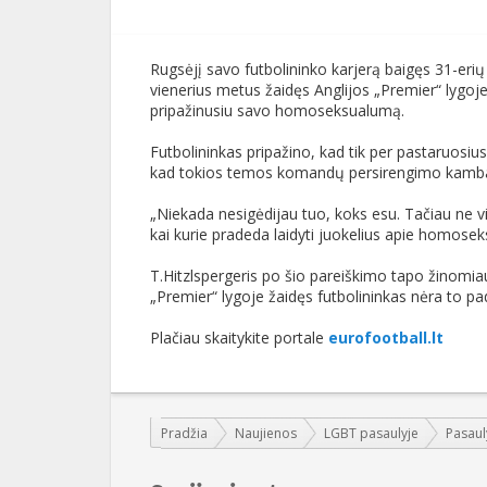
Rugsėjį savo futbolininko karjerą baigęs 31-eri
vienerius metus žaidęs Anglijos „Premier“ lygoj
pripažinusiu savo homoseksualumą.
Futbolininkas pripažino, kad tik per pastaruosius
kad tokios temos komandų persirengimo kambar
„Niekada nesigėdijau tuo, koks esu. Tačiau ne vis
kai kurie pradeda laidyti juokelius apie homoseks
T.Hitzlspergeris po šio pareiškimo tapo žinomi
„Premier“ lygoje žaidęs futbolininkas nėra to pa
Plačiau skaitykite portale
eurofootball.lt
Jūs esate čia:
Pradžia
Naujienos
LGBT pasaulyje
Pasaul