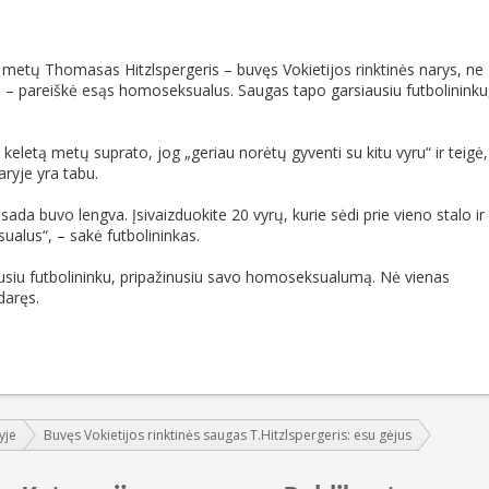
ų metų Thomasas Hitzlspergeris – buvęs Vokietijos rinktinės narys, ne
e – pareiškė esąs homoseksualus. Saugas tapo garsiausiu futbolininku
 keletą metų suprato, jog „geriau norėtų gyventi su kitu vyru“ ir teigė,
yje yra tabu.
ada buvo lengva. Įsivaizduokite 20 vyrų, kurie sėdi prie vieno stalo ir
ualus“, – sakė futbolininkas.
ausiu futbolininku, pripažinusiu savo homoseksualumą. Nė vienas
daręs.
yje
Buvęs Vokietijos rinktinės saugas T.Hitzlspergeris: esu gėjus