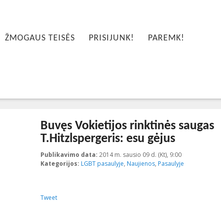
ŽMOGAUS TEISĖS
PRISIJUNK!
PAREMK!
Buvęs Vokietijos rinktinės saugas
T.Hitzlspergeris: esu gėjus
Publikavimo data:
2014 m. sausio 09 d. (Kt), 9:00
2023-10-10T1
Kategorijos:
LGBT pasaulyje
,
Naujienos
,
Pasaulyje
Tweet