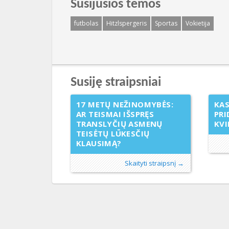
Susijusios temos
futbolas
Hitzlspergeris
Sportas
Vokietija
Susiję straipsniai
17 METŲ NEŽINOMYBĖS:
KAS
AR TEISMAI IŠSPRĘS
PRI
TRANSLYČIŲ ASMENŲ
KVI
TEISĖTŲ LŪKESČIŲ
KLAUSIMĄ?
Skaityti straipsnį →