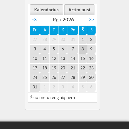
Kalendorius
Artimiausi
<<
Rgp 2026
>>
Pr
A
T
K
Pn
Š
S
27
28
29
30
31
1
2
3
4
5
6
7
8
9
10
11
12
13
14
15
16
17
18
19
20
21
22
23
24
25
26
27
28
29
30
31
1
2
3
4
5
6
Šiuo metu renginių nėra