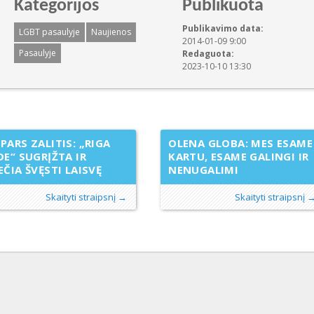
Kategorijos
Publikuota
Publikavimo data:
LGBT pasaulyje
Naujienos
2014-01-09 9:00
Pasaulyje
Redaguota:
2023-10-10 13:30
PARS ZALITIS: „RIGA
OLENA GLOBA: MES ESAME
DE“ SUGRĮŽTA IR
KARTU, ESAME GALINGI IR
EČIA ŠVĘSTI LAISVĘ
NENUGALIMI
Skaityti straipsnį →
Skaityti straipsnį 