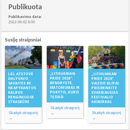
Publikuota
Publikavimo data:
2022-06-02 8:00
Susiję straipsniai
„LITHUANIAN
LGL ATSTOVĖ
„LITHUANIAN
PRIDE 2026“:
DALYVAVO
PRIDE 2026“
BENDRYSTĖ,
SAVAITĖS BE
VAIZDO KLIPAI:
MATOMUMAS IR
NEAPYKANTOS
PRISIMINKITE
POKYTIS, KURIS
KALBOS
SVARBIAUSIAS
TĘSIASI
RENGINIUOSE
FESTIVALIO
STRASBŪRE
AKIMIRKAS
Skaityti straipsnį
Skaityti straipsnį
Skaityti straipsnį
→
→
→