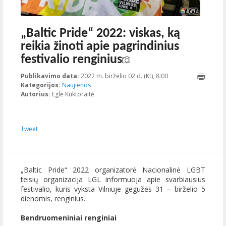
„Baltic Pride“ 2022: viskas, ką
reikia žinoti apie pagrindinius
festivalio renginius
Publikavimo data:
2022 m. birželio 02 d. (Kt), 8:00
2022-06-
Kategorijos:
Naujienos
02T09:01:18+00:00
Autorius:
Eglė Kuktoraitė
Tweet
„Baltic Pride“ 2022 organizatorė Nacionalinė LGBT
teisių organizacija LGL informuoja apie svarbiausius
festivalio, kuris vyksta Vilniuje gegužės 31 – birželio 5
dienomis, renginius.
Bendruomeniniai renginiai