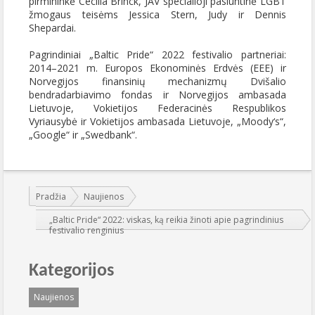
pirmininkė Cecilia Brinck, JAV specialioji pasiuntinė LGBT
žmogaus teisėms Jessica Stern, Judy ir Dennis
Shepardai.
Pagrindiniai „Baltic Pride“ 2022 festivalio partneriai:
2014–2021 m. Europos Ekonominės Erdvės (EEE) ir
Norvegijos finansinių mechanizmų Dvišalio
bendradarbiavimo fondas ir Norvegijos ambasada
Lietuvoje, Vokietijos Federacinės Respublikos
Vyriausybė ir Vokietijos ambasada Lietuvoje, „Moody‘s“,
„Google“ ir „Swedbank“.
Jūs esate čia:
Pradžia
Naujienos
„Baltic Pride“ 2022: viskas, ką reikia žinoti apie pagrindinius
festivalio renginius
Kategorijos
Naujienos