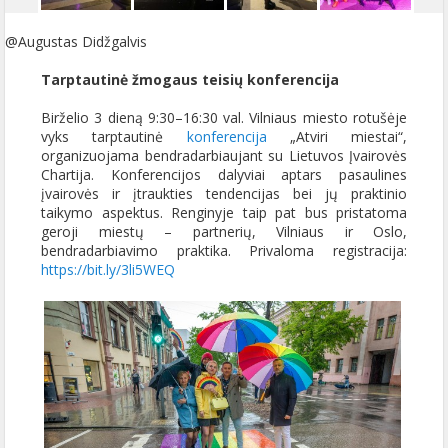
@Augustas Didžgalvis
Tarptautinė žmogaus teisių konferencija
Birželio 3 dieną 9:30–16:30 val. Vilniaus miesto rotušėje
vyks tarptautinė
konferencija
„Atviri miestai“,
organizuojama bendradarbiaujant su Lietuvos Įvairovės
Chartija. Konferencijos dalyviai aptars pasaulines
įvairovės ir įtraukties tendencijas bei jų praktinio
taikymo aspektus. Renginyje taip pat bus pristatoma
geroji miestų – partnerių, Vilniaus ir Oslo,
bendradarbiavimo praktika. Privaloma registracija:
https://bit.ly/3li5WEQ