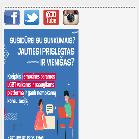
Svarbių įrašų meniu