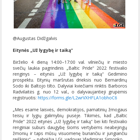
@Augustas Didžgalvis
Eitynės „Už lygybę ir taiką“
Birželio 4 dieną 14:00–17:00 val. vilniečių ir miesto
svečių laukia pagrindinis „Baltic Pride“ 2022 festivalio
renginys – eitynės „Už lygybę ir taiką“ Gedimino
prospektu. Eitynių maršrutas drieksis nuo Bernardinų
Sodo iki Baltojo tilto. Dalyviai kviečiami rinktis Barboros
Radvilaitės g. nuo 12 val., o dalyvaujantieji grupėmis
registruotis:
https://forms.gle/L2wrVXHFLA1obhoC6
„Mes esame laisvės, demokratijos, pamatinių žmogaus
teisių ir lygių galimybių pusėje. Tikimės, kad „Baltic
Pride“ 2022 eitynės „Už lygybę ir taiką“ bei kiti festivalio
renginiai suburs daugybę šioms vertybėms neabejingų
žmonių ir taps mūsų visuomenę buriančiu ir jungiančiu
reiškiniu“, – pabrėžia LGL vadovas Vladimiras Simonko.