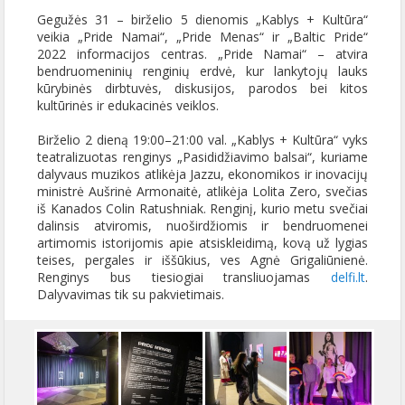
Gegužės 31 – birželio 5 dienomis „Kablys + Kultūra“
veikia „Pride Namai“, „Pride Menas“ ir „Baltic Pride“
2022 informacijos centras. „Pride Namai“ – atvira
bendruomeninių renginių erdvė, kur lankytojų lauks
kūrybinės dirbtuvės, diskusijos, parodos bei kitos
kultūrinės ir edukacinės veiklos.
Birželio 2 dieną 19:00–21:00 val. „Kablys + Kultūra“ vyks
teatralizuotas renginys „Pasididžiavimo balsai“, kuriame
dalyvaus muzikos atlikėja Jazzu, ekonomikos ir inovacijų
ministrė Aušrinė Armonaitė, atlikėja Lolita Zero, svečias
iš Kanados Colin Ratushniak. Renginį, kurio metu svečiai
dalinsis atviromis, nuoširdžiomis ir bendruomenei
artimomis istorijomis apie atsiskleidimą, kovą už lygias
teises, pergales ir iššūkius, ves Agnė Grigaliūnienė.
Renginys bus tiesiogiai transliuojamas
delfi.lt
.
Dalyvavimas tik su pakvietimais.