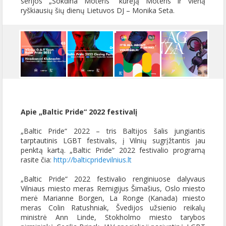
serijos „Šokdina Moteris“ kūrėją Moteris ir vieną
ryškiausių šių dienų Lietuvos DJ – Monika Seta.
Apie „Baltic Pride“
2022 festivalį
„Baltic Pride“ 2022 – tris Baltijos šalis jungiantis
tarptautinis LGBT festivalis, į Vilnių sugrįžtantis jau
penktą kartą. „Baltic Pride“ 2022 festivalio programą
rasite čia:
http://balticpridevilnius.lt
„Baltic Pride“ 2022 festivalio renginiuose dalyvaus
Vilniaus miesto meras Remigijus Šimašius, Oslo miesto
merė Marianne Borgen, La Ronge (Kanada) miesto
meras Colin Ratushniak, Švedijos užsienio reikalų
ministrė Ann Linde, Stokholmo miesto tarybos