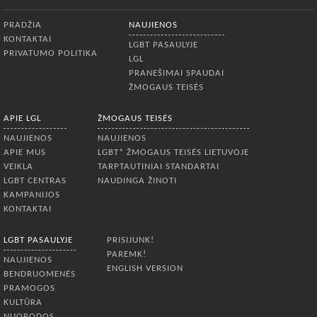
Apatinis meniu
PRADŽIA
NAUJIENOS
KONTAKTAI
LGBT PASAULYJE
PRIVATUMO POLITIKA
LGL
PRANEŠIMAI SPAUDAI
ŽMOGAUS TEISĖS
APIE LGL
ŽMOGAUS TEISĖS
NAUJIENOS
NAUJIENOS
APIE MUS
LGBT* ŽMOGAUS TEISĖS LIETUVOJE
VEIKLA
TARPTAUTINIAI STANDARTAI
LGBT CENTRAS
NAUDINGA ŽINOTI
KAMPANIJOS
KONTAKTAI
LGBT PASAULYJE
PRISIJUNK!
PAREMK!
NAUJIENOS
ENGLISH VERSION
BENDRUOMENĖS
PRAMOGOS
KULTŪRA
NUORODOS