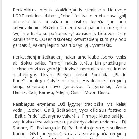
Penkioliktus metus skaičiuojantis vienintelis Lietuvoje
LGBT naktinis klubas „Soho“ festivalio metu savaitgalį
pradeda kiek anksčiau ir susitikti kviečia jau nuo
ketvirtadienio. Birželio 2 dieną visą pasaulio meilę čia
švęsime kartu su pačiomis ryškiausiomis Lietuvos Drag
karalienėms. Queer diskoteką ketvirtadienį kurs gay-pop
garsais šį vakarą lepinti pasiruošęs DJ Gyvatnešis.
Penktadienį ir šeštadienį naktiniame klube „Soho“ veiks
abi šokių salės. Pirmoji naktis turėtų itin pradžiuginti
techno muzikos gerbėjus ir visas neramias sielas, kurios
neabejingos tikram Berlyno reivui. Specialiai „Baltic
Pride“, analogų šalyje neturinti „Headcancel“ renginių
serija serviruoja savo geriausius iš geriausių: Anna
Hanna, Calli, Kameu, Adeph, Osic ir Moon Disco.
Pasibaigus eitynėms „Už lygybę“ tradiciškai visi keliai
veda į „Soho“. Čia šį šeštadienį vyks oficialus festivalio
„Baltic Pride“ uždarymo vakarėlis. Pirmoje klubo salėje, ​​
kaip ir viso festivalio metu, pasirodys klubo rezidentai: DJ
Sonare, DJ Prabanga ir DJ Raid. Antroje salėje sutiksite
Kauno LGBT judėjimą šį vakarą atstovaujančią renginių