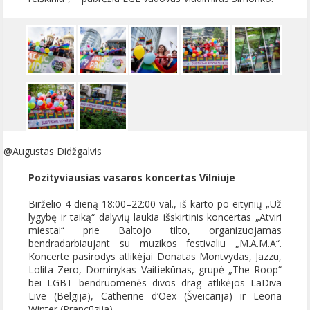
@Augustas Didžgalvis
Pozityviausias vasaros koncertas Vilniuje
Birželio 4 dieną 18:00–22:00 val., iš karto po eitynių „Už
lygybę ir taiką“ dalyvių laukia išskirtinis koncertas „Atviri
miestai“ prie Baltojo tilto, organizuojamas
bendradarbiaujant su muzikos festivaliu „M.A.M.A“.
Koncerte pasirodys atlikėjai Donatas Montvydas, Jazzu,
Lolita Zero, Dominykas Vaitiekūnas, grupė „The Roop“
bei LGBT bendruomenės divos drag atlikėjos LaDiva
Live (Belgija), Catherine d‘Oex (Šveicarija) ir Leona
Winter (Prancūzija).