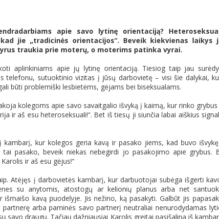
ndradarbiams apie savo lytinę orientaciją? Heteroseksual
ad jie „tradicinės orientacijos“. Beveik kiekvienas laikys 
yrus traukia prie moterų, o moterims patinka vyrai.
oti aplinkiniams apie jų lytinę orientaciją. Tiesiog taip jau surėdy
lefonu, sutuoktinio vizitas į jūsų darbovietę – visi šie dalykai, ku
ali būti problemiški lesbietėms, gėjams bei biseksualams.
akoja kolegoms apie savo savaitgalio išvyką į kaimą, kur rinko grybus
 ir aš esu heteroseksuali!“. Bet iš tiesų ji siunčia labai aiškius signa
atį kambarį, kur kolegos geria kavą ir pasako jiems, kad buvo išvykę
is tai pasako, beveik niekas nebegirdi jo pasakojimo apie grybus. 
Karolis ir aš esu gėjus!“
ip. Atėjęs į darbovietės kambarį, kur darbuotojai subėga išgerti kav
ienes su anytomis, atostogų ar kelionių planus arba net santuo
 ir išmaišo kavą puodelyje. Jis nežino, ką pasakyti. Galbūt jis papasa
partnerę arba paminės savo partnerį neutraliai nenurodydamas lyti
u savo draugu. Tačiau dažniausiai Karolis greitai pasišalina iš kambar