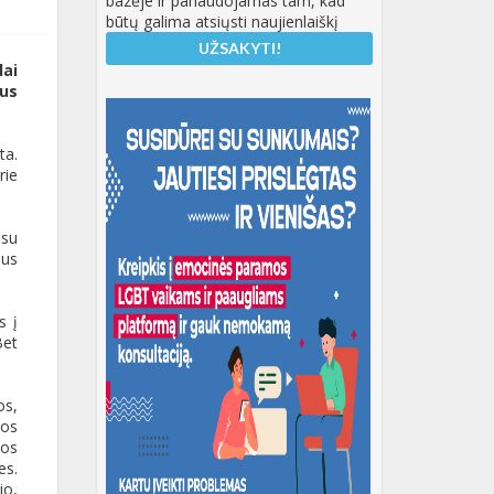
bazėje ir panaudojamas tam, kad
būtų galima atsiųsti naujienlaiškį
ai
jus
ta.
rie
 su
lus
s į
Bet
os,
kos
kos
es.
io,