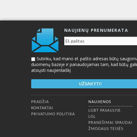
NAUJIENŲ PRENUMERATA
Sutinku, kad mano el. pašto adresas būtų saugom
duomenų bazėje ir panaudojamas tam, kad būtų gal
atsiųsti naujienlaiškį
Apatinis meniu
PRADŽIA
NAUJIENOS
KONTAKTAI
LGBT PASAULYJE
PRIVATUMO POLITIKA
LGL
PRANEŠIMAI SPAUDAI
ŽMOGAUS TEISĖS