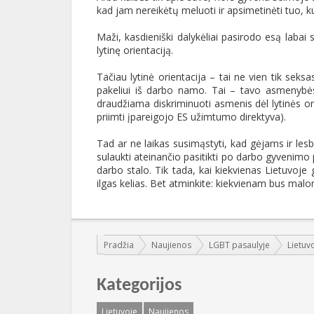
kad jam nereikėtų meluoti ir apsimetinėti tuo, ku
Maži, kasdieniški dalykėliai pasirodo esą lab
lytinę orientaciją.
Tačiau lytinė orientacija – tai ne vien tik sek
pakeliui iš darbo namo. Tai – tavo asmenybės
draudžiama diskriminuoti asmenis dėl lytinės o
priimti įpareigojo ES užimtumo direktyva).
Tad ar ne laikas susimąstyti, kad gėjams ir lesbi
sulaukti ateinančio pasitikti po darbo gyvenimo 
darbo stalo. Tik tada, kai kiekvienas Lietuvoje 
ilgas kelias. Bet atminkite: kiekvienam bus maloni
Jūs esate čia:
Pradžia
Naujienos
LGBT pasaulyje
Lietuv
Kategorijos
Lietuvoje
Naujienos