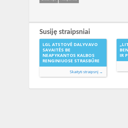
Susiję straipsniai
LGL ATSTOVĖ DALYVAVO
„LI
SAVAITĖS BE
BE
NEAPYKANTOS KALBOS
IR 
RENGINIUOSE STRASBŪRE
Skaityti straipsnį →