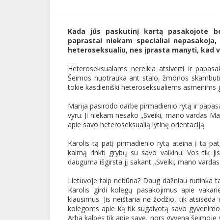
Kada jūs paskutinį kartą pasakojote be
paprastai niekam specialiai nepasakoja, k
heteroseksualiu, nes įprasta manyti, kad v
Heteroseksualams nereikia atsiverti ir papasak
Šeimos nuotrauka ant stalo, žmonos skambutis te
tokie kasdieniški heteroseksualiems asmenims g
Marija pasirodo darbe pirmadienio rytą ir papas
vyru. Ji niekam nesako „Sveiki, mano vardas Marija
apie savo heteroseksualią lytinę orientaciją.
Karolis tą patį pirmadienio rytą ateina į tą p
kaimą rinkti grybų su savo vaikinu. Vos tik j
dauguma išgirsta jį sakant „Sveiki, mano vardas 
Lietuvoje taip nebūna? Daug dažniau nutinka ta
Karolis girdi kolegų pasakojimus apie vakar
klausimus. Jis neištaria nė žodžio, tik atsisėda
kolegoms apie ką tik sugalvotą savo gyvenimo 
Arba kalbės tik apie save, nors gyvena šeimoje s