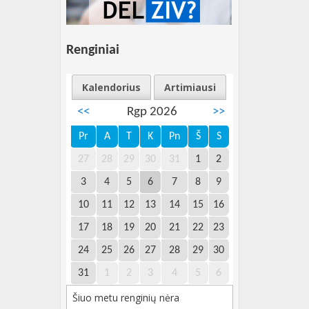
Renginiai
Kalendorius
Artimiausi
<<
Rgp 2026
>>
Pr
A
T
K
Pn
Š
S
27
28
29
30
31
1
2
3
4
5
6
7
8
9
10
11
12
13
14
15
16
17
18
19
20
21
22
23
24
25
26
27
28
29
30
31
1
2
3
4
5
6
Šiuo metu renginių nėra