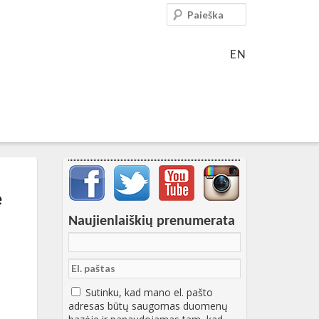
Paieška
EN
Svarbių įrašų meniu
e
Naujienlaiškių prenumerata
8:01:35+00:00
Sutinku, kad mano el. pašto
adresas būtų saugomas duomenų