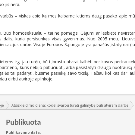
o jis nėra.
ai svarbūs – viskas apie ką mes kalbame kitiems daug pasako apie m
sas. Būti homoseksualiu – tai ne pomėgis. Gėjumi ar lesbiete nevirst
 dalis, kuria persisunkęs visas gyvenimas. Nuo 2005 metų Lietuv
rientacijos darbe. Visoje Europos Sąjungoje yra panašūs įstatymai (j
etėms irgi jau turėtų būti įprasta atvirai kalbėti per kavos pertraukėl
partnerio, kuris nebijo pabučiuoti, arba pasistatyti draugo nuotrauką 
galės tai padaryti, būsime pasiekę savo tikslą. Tačiau kol kas dar lau
au dirbti atviroje aplinkoje.
oje
Atsiskleidimo diena: kodėl svarbu turėti galimybę būti atviram darbe
Publikuota
Publikavimo data: