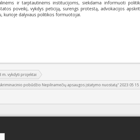
nėms ir tarptautinėms institucijoms, siekdama informuoti politi
tos poveikį, vykdys peticiją, surengs protestą, advokacijos apskrit
u, kurioje dalyvaus politikos formuotojai.
 m. vykdyti projektai
skriminacinio pobūdžio Nepilnamečių apsaugos įstatymo nuostatą“ 2023 05 15 