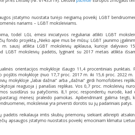
tė prieš Lietuvą
(Nr. 61435/19): Lietuva
pažeidė
Europos žmogaus tei
psaugos įstatymo nuostata turėjo neigiamą poveikį LGBT bendruome
ruomenės nariams – LGBT moksleiviams.
ma, todėl LGL ėmėsi iniciatyvos reguliariai atlikti LGBT mokslei
iečių fondo projektą „Nieko apie mus be mūsų: LGBT jaunimo įgalini
 m. sausį atlikta LGBT moksleivių apklausa, kurioje dalyvavo 1
d LGBT moksleivių padėtis, lyginant su 2017 metais atlikta išsa
linės orientacijos mokykloje išaugo 11,4 procentiniais punktais. 
pojūtis mokykloje (nuo 17,7 proc. 2017 m. iki 15,6 proc. 2022 m.
ių mokykloje „labai dažnai“ arba „dažnai“ girdi homofobines replik
ytojai reaguoja į panašias replikas. Vos 0,7 proc. moksleivių nur
os susidūrus su patyčiomis. 8,1 proc. respondentų nurodė, kad 
starąjį mėnesį praleido pamokas. Apibendrinant galima teigti, 
druomenei, moksleiviai yra priversti dorotis su jų padariniais patys.
 padėtis reikalauja imtis skubių priemonių siekiant atkreipti atsaki
ečių apsaugos įstatymo nuostatos poveikį emociniam klimatui Lietu