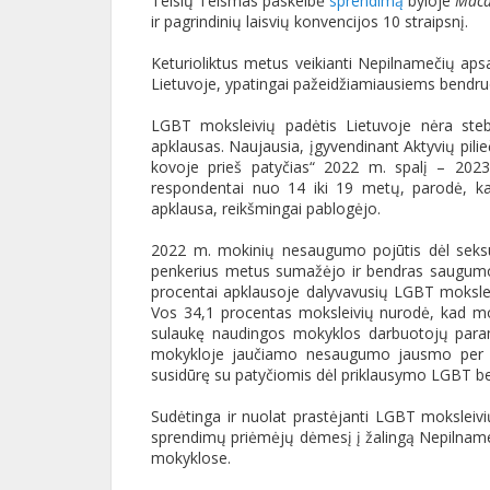
Teisių Teismas paskelbė
sprendimą
byloje
Maca
ir pagrindinių laisvių konvencijos 10 straipsnį.
Keturioliktus metus veikianti Nepilnamečių a
Lietuvoje, ypatingai pažeidžiamiausiems bend
LGBT moksleivių padėtis Lietuvoje nėra stebi
apklausas. Naujausia, įgyvendinant Aktyvių pil
kovoje prieš patyčias“ 2022 m. spalį – 2023
respondentai nuo 14 iki 19 metų, parodė, ka
apklausa, reikšmingai pablogėjo.
2022 m. mokinių nesaugumo pojūtis dėl seksua
penkerius metus sumažėjo ir bendras saugumo 
procentai apklausoje dalyvavusių LGBT moksleiv
Vos 34,1 procentas moksleivių nurodė, kad mok
sulaukę naudingos mokyklos darbuotojų param
mokykloje jaučiamo nesaugumo jausmo per pa
susidūrę su patyčiomis dėl priklausymo LGBT ben
Sudėtinga ir nuolat prastėjanti LGBT moksleivių
sprendimų priėmėjų dėmesį į žalingą Nepilnam
mokyklose.