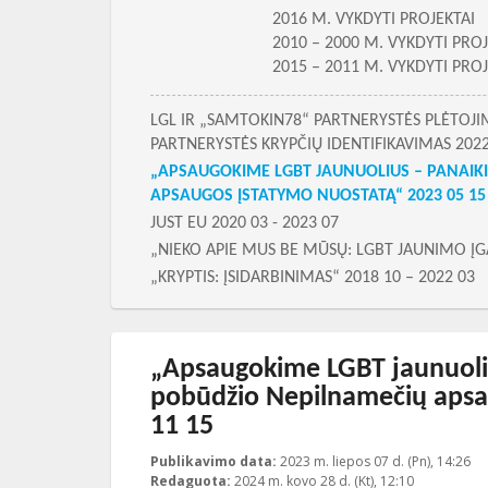
2016 M. VYKDYTI PROJEKTAI
2010 – 2000 M. VYKDYTI PROJ
2015 – 2011 M. VYKDYTI PROJ
Skilties meniu
LGL IR „SAMTOKIN78“ PARTNERYSTĖS PLĖTOJIM
PARTNERYSTĖS KRYPČIŲ IDENTIFIKAVIMAS 2022 
„APSAUGOKIME LGBT JAUNUOLIUS – PANAIK
APSAUGOS ĮSTATYMO NUOSTATĄ“ 2023 05 15 -
JUST EU 2020 03 - 2023 07
„NIEKO APIE MUS BE MŪSŲ: LGBT JAUNIMO ĮGA
„KRYPTIS: ĮSIDARBINIMAS“ 2018 10 – 2022 03
„Apsaugokime LGBT jaunuoliu
pobūdžio Nepilnamečių apsa
11 15
Publikavimo data:
2023 m. liepos 07 d. (Pn), 14:26
20
Redaguota:
2024 m. kovo 28 d. (Kt), 12:10