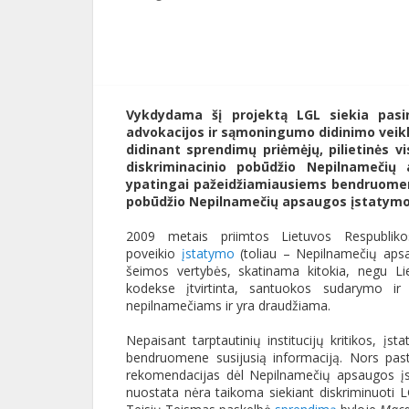
Publikavo
:
Aliona
, LGL
Vykdydama šį projektą LGL siekia pasin
advokacijos ir sąmoningumo didinimo veikla
didinant sprendimų priėmėjų, pilietinė
diskriminacinio pobūdžio Nepilnameči
ypatingai pažeidžiamiausiems bendruomenė
pobūdžio Nepilnamečių apsaugos įstatymo
2009 metais priimtos Lietuvos Respublik
poveikio
įstatymo
(toliau – Nepilnamečių apsa
šeimos vertybės, skatinama kitokia, negu Lie
kodekse įtvirtinta, santuokos sudarymo i
nepilnamečiams ir yra draudžiama.
Nepaisant tarptautinių institucijų kritikos, 
bendruomene susijusią informaciją. Nors pas
rekomendacijas dėl Nepilnamečių apsaugos įs
nuostata nėra taikoma siekiant diskriminuot