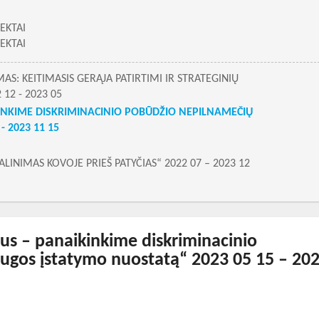
EKTAI
EKTAI
AS: KEITIMASIS GERĄJA PATIRTIMI IR STRATEGINIŲ
12 - 2023 05
INKIME DISKRIMINACINIO POBŪDŽIO NEPILNAMEČIŲ
 2023 11 15
LINIMAS KOVOJE PRIEŠ PATYČIAS“ 2022 07 – 2023 12
s – panaikinkime diskriminacinio
ugos įstatymo nuostatą“ 2023 05 15 – 20
24-03-28T12:10:26+00:00