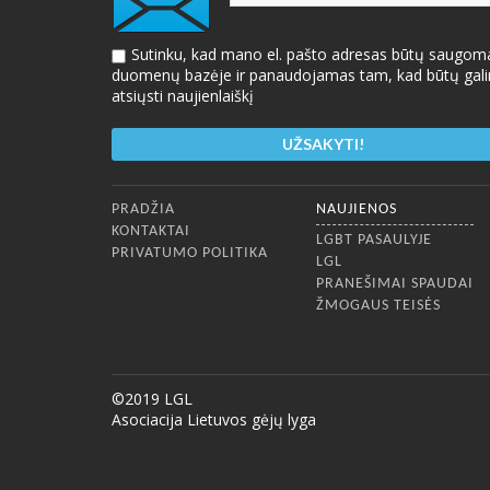
Sutinku, kad mano el. pašto adresas būtų saugom
duomenų bazėje ir panaudojamas tam, kad būtų gal
atsiųsti naujienlaiškį
Apatinis meniu
PRADŽIA
NAUJIENOS
KONTAKTAI
LGBT PASAULYJE
PRIVATUMO POLITIKA
LGL
PRANEŠIMAI SPAUDAI
ŽMOGAUS TEISĖS
©2019 LGL
Asociacija Lietuvos gėjų lyga