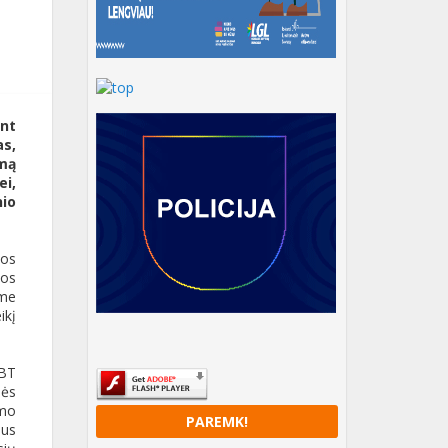
nt
as,
amą
i,
nio
jos
mos
ame
ikį
GBT
nės
ymo
PAREMK!
aus