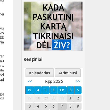
sių
nei
vių
mas
588
mia
Per
Renginiai
 64
as.
odė
Kalendorius
Artimiausi
dėl
kad
<<
Rgp 2026
>>
Pr
A
T
K
Pn
Š
S
ngų
vos
27
28
29
30
31
1
2
3
4
5
6
7
8
9