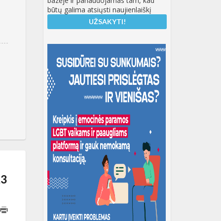
bazėje ir panaudojamas tam, kad
būtų galima atsiųsti naujienlaiškį
23