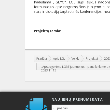
Padedama „IGLYO“, LGL siųs laiškus nacionali
formuotojus apie neigiamą šios įstatymo nuosta
stalą ir diskusiją tarptautinės konferencijos met
Projektą remia:
Jūs esate čia:
Pradžia
Apie LGL
Veikla
Projektai
2023
„Apsaugokime LGBT jaunuolius – panaikinkime di
2023 11 15
NAUJIENŲ PRENUMERATA