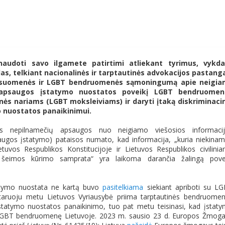
audoti savo ilgamete patirtimi atliekant tyrimus, vykda
s, telkiant nacionalinės ir tarptautinės advokacijos pastang
s visuomenės ir LGBT bendruomenės sąmoningumą apie neigi
ų apsaugos įstatymo nuostatos poveikį LGBT bendruomene
s nariams (LGBT moksleiviams) ir daryti įtaką diskriminaci
 nuostatos panaikinimui.
os nepilnamečių apsaugos nuo neigiamo viešosios informaci
ugos įstatymo) pataisos numato, kad informacija, „kuria niekina
tuvos Respublikos Konstitucijoje ir Lietuvos Respublikos civilini
r šeimos kūrimo samprata“ yra laikoma darančia žalingą pove
įstatymo nuostata ne kartą buvo
pasitelkiama
siekiant apriboti su L
taruoju metu Lietuvos Vyriausybė priima tarptautinės bendruome
tatymo nuostatos panaikinimo, tuo pat metu teisinasi, kad įstat
i LGBT bendruomenę Lietuvoje. 2023 m. sausio 23 d. Europos Žmog