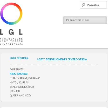
LGL
Paieška
Nacionalinė LGBT teisių organizacija
Pagrindinis meniu
Skilties meniu
LGBT CENTRAS:
LGBT* BENDRUOMENĖS CENTRO VEIKLA
Skilties meniu
DIRBTUVĖS
KINO VAKARAI
STALO ŽAIDIMŲ VAKARAS
KNYGŲ KLUBAS
SEKMADIENIO ŽYGIS
PIKNIKAI
QUEER AND COZY