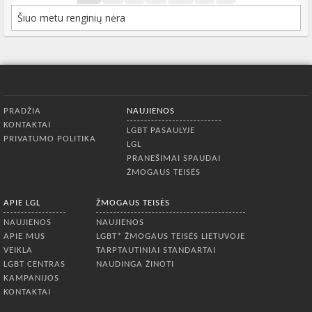
Šiuo metu renginių nėra
Apatinis meniu
PRADŽIA
NAUJIENOS
KONTAKTAI
LGBT PASAULYJE
PRIVATUMO POLITIKA
LGL
PRANEŠIMAI SPAUDAI
ŽMOGAUS TEISĖS
APIE LGL
ŽMOGAUS TEISĖS
NAUJIENOS
NAUJIENOS
APIE MUS
LGBT* ŽMOGAUS TEISĖS LIETUVOJE
VEIKLA
TARPTAUTINIAI STANDARTAI
LGBT CENTRAS
NAUDINGA ŽINOTI
KAMPANIJOS
KONTAKTAI