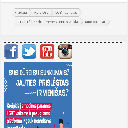
Jūs esate čia:
Pradžia
Apie LGL
LGBT centras
LGBT* bendruomenės centro veikla
Kino vakarai
Svarbių įrašų meniu