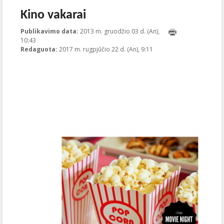
Kino vakarai
Publikavimo data:
2013 m. gruodžio 03 d. (An),
10:43
2017-08-22T09:11:05+00:00
Redaguota:
2017 m. rugpjūčio 22 d. (An), 9:11
Publikavo
:
Aliona
, LGL