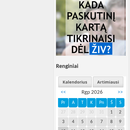
Renginiai
Kalendorius
Artimiausi
<<
Rgp 2026
>>
Pr
A
T
K
Pn
Š
S
27
28
29
30
31
1
2
3
4
5
6
7
8
9