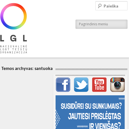
LGL
Paieška
Nacionalinė LGBT teisių organizacija
Pagrindinis meniu
Temos archyvas:
santuoka
Svarbių įrašų meniu