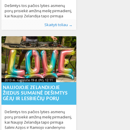
Dešimtys tos pačios lyties asmenų
porų prisiekė amžiną meilę pirmadienį,
kai Naujoji Zelandija tapo pirmąja
šalimi Azijos ir Ramiojo vandenyno
Publikavo
Kategorijos:
Žymos:
Naujoji Zelandija
:
Aliona
LGBT pasaulyje
, LGL
,
santuoka
,
Naujienos
,
,
Skaityti toliau →
regione bei 14-ąja pasaulyje, kurioje
Pasaulyje
santuokos
347
378
įsiteisėjo homoseksualios santuokos.
Ceremonijos vyko įvairiausiose vietos:
pradedant oro laineriu, skrendančiu
daugiau nei 9 kilometrų aukštyje,
baigiant istorine pirtimi, gėjams ir
lesbietėms skubant pasinaudoti
pakeistais įstatymais Plačiau skaitykite
portale delfi.lt
2013 m. rugpjūčio 19 d. (Pr), 12:11
2023-10-
2013 m. rugpjūčio 19 d. (Pr), 12:11
2023-10-10T11:31:59+00:00
10T11:31:59+00:00
NAUJOJOJE ZELANDIJOJE
ŽIEDUS SUMAINĖ DEŠIMTYS
GĖJŲ IR LESBIEČIŲ PORŲ
Dešimtys tos pačios lyties asmenų
porų prisiekė amžiną meilę pirmadienį,
kai Naujoji Zelandija tapo pirmąja
šalimi Azijos ir Ramiojo vandenyno