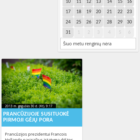
10
11
12
13
14
15
16
17
18
19
20
21
22
23
24
25
26
27
28
29
30
31
1
2
3
4
5
6
Šiuo metu renginių nėra
2013 m. gegužės 30 d. (Kt), 9:17
2023-10-
2013 m. gegužės 30 d. (Kt), 9:17
2023-10-10T11:17:46+00:00
10T11:17:46+00:00
PRANCŪZIJOJE SUSITUOKĖ
PIRMOJI GĖJŲ PORA
Prancūzijos prezidentui Francois
Hollande pasirašius įstatymą dėl tos