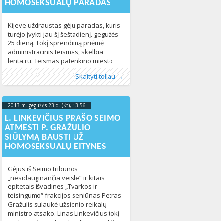
HOMOSEKSUALŲ PARADAS
Kijeve uždraustas gėjų paradas, kuris
turėjo įvykti jau šį šeštadienį, gegužės
25 dieną. Tokį sprendimą priėmė
administracinis teismas, skelbia
lenta.ru. Teismas patenkino miesto
valdžios prašymą, kuri prašė uždrausti
Publikavo
Kategorijos:
Žymos:
LGBT
:
Aliona
LGBT pasaulyje
,
paradas
, LGL
,
Ukraina
,
Naujienos
330
,
Skaityti toliau →
minėtą dieną bet kokią veiklą, išskyrus
Pasaulyje
347
numatytas miesto šventines
programas. Organizacinis komitetas
„KijevPride2013“, kuris anksčiau
2013 m. gegužės 23 d. (Kt), 13:56
2013-05-
pateikė parado programą, ketina
30T09:19:57+00:00
L. LINKEVIČIUS PRAŠO SEIMO
apskųsti sprendimą. Gėjų parade
ATMESTI P. GRAŽULIO
šeštadienį turėjo dalyvauti apie
SIŪLYMĄ BAUSTI UŽ
HOMOSEKSUALŲ EITYNES
Gėjus iš Seimo tribūnos
„nesidauginančia veisle“ ir kitais
epitetais išvadinęs „Tvarkos ir
teisingumo“ frakcijos seniūnas Petras
Gražulis sulaukė užsienio reikalų
ministro atsako. Linas Linkevičius tokį