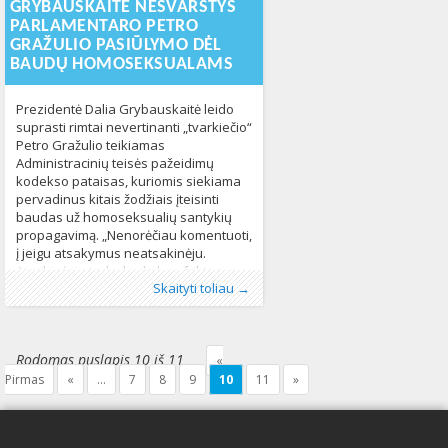
GRYBAUSKAITĖ NESVARSTYS
Ortodoksų Bažnyčios šalininkų išvaikė
PARLAMENTARO PETRO
GRAŽULIO PASIŪLYMO DĖL
BAUDŲ HOMOSEKSUALAMS
Prezidentė Dalia Grybauskaitė leido
suprasti rimtai nevertinanti „tvarkiečio“
Petro Gražulio teikiamas
Administracinių teisės pažeidimų
kodekso pataisas, kuriomis siekiama
pervadinus kitais žodžiais įteisinti
baudas už homoseksualių santykių
propagavimą. „Nenorėčiau komentuoti,
į jeigu atsakymus neatsakinėju.
Atsakinėsiu tada, kada bus faktas, o
Publikavo
Kategorijos:
Žymos:
Gražulis
:
Aliona
Lietuvoje
,
Grybauskaitė
, LGL
,
Naujienos
,
LGBT
253
352
Skaityti toliau →
fakto nebus“, – sakė Dalia
Grybauskaitė žurnalistams trečiadienį
Briuselyje. Plačiau skaitykite portale
15min.lt
Rodomas puslapis 10 iš 11
«
Pirmas
«
...
7
8
9
10
11
»