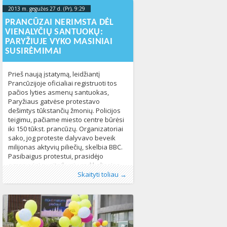
padėjo į suplanuotų mitingų vietas
2013 m. gegužės 27 d. (Pr), 9:29
2013-06-
susirinkusiems homofobams smurtu
10T09:46:39+00:00
PRANCŪZAI NERIMSTA DĖL
išvaikyti mitinguotojus. Plačiau
VIENALYČIŲ SANTUOKŲ:
skaitykite portale
PARYŽIUJE VYKO MASINIAI
SUSIRĖMIMAI
Prieš naują įstatymą, leidžiantį
Prancūzijoje oficialiai registruoti tos
pačios lyties asmenų santuokas,
Paryžiaus gatvėse protestavo
dešimtys tūkstančių žmonių. Policijos
teigimu, pačiame miesto centre būrėsi
iki 150 tūkst. prancūzų. Organizatoriai
sako, jog proteste dalyvavo beveik
milijonas aktyvių piliečių, skelbia BBC.
Pasibaigus protestui, prasidėjo
agresyviai nusiteikusių radikaliosios
Publikavo
Kategorijos:
Žymos:
LGBT
:
Aliona
LGBT pasaulyje
,
Prancūzija
, LGL
,
santuokos
,
Naujienos
347
,
dešinės aktyvistų ir riaušių policijos
Skaityti toliau →
Pasaulyje
347
susirėmimai. Pareigūnai sako, jog buvo