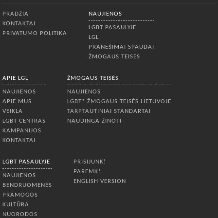
Apatinis meniu
PRADŽIA
NAUJIENOS
KONTAKTAI
LGBT PASAULYJE
PRIVATUMO POLITIKA
LGL
PRANEŠIMAI SPAUDAI
ŽMOGAUS TEISĖS
APIE LGL
ŽMOGAUS TEISĖS
NAUJIENOS
NAUJIENOS
APIE MUS
LGBT* ŽMOGAUS TEISĖS LIETUVOJE
VEIKLA
TARPTAUTINIAI STANDARTAI
LGBT CENTRAS
NAUDINGA ŽINOTI
KAMPANIJOS
KONTAKTAI
LGBT PASAULYJE
PRISIJUNK!
PAREMK!
NAUJIENOS
ENGLISH VERSION
BENDRUOMENĖS
PRAMOGOS
KULTŪRA
NUORODOS