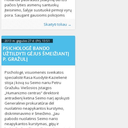
pačios lyties asmenų santuokų
įteisinimo, šalyje susituokė pirmoji vyrų
pora. Saugant gausioms policijoms
pajėgoms Monpeljė susituokė
Publikavo
Kategorijos:
Žymos:
LGBT
:
Aliona
LGBT pasaulyje
,
Prancūzija
, LGL
,
santuoka
,
Naujienos
344
,
Skaityti toliau →
Vincentas Austinas ir Bruno Boileau,
Pasaulyje
347
informuoja BBC. Prezidentas F.
Hollande‘as įspėjo, jog netoleruos
ceremonijos trikdžių. Naujas įstatymas
2013 m. gegužės 27 d. (Pr), 13:51
2013-05-
sulaukė įvairių reakcijų, kilo aršių
27T13:51:03+00:00
PSICHOLOGĖ BANDO
protestų. Katalikų bažnyčia,
UŽTILDYTI GĖJUS ŠMEIŽIANTĮ
konservatyvi opozicija ir visi,
P. GRAŽULĮ
pasisakantieji prieš
Psichologė, visuomenės sveikatos
specialistė Rasa Kuodytė-Kazielienė
stoja į kovą su Seimo nariu Petru
Gražuliu. Viešosios įstaigos
„Humanizmo centras“ direktorė
antradienį ketina Seimo narį apskųsti
Generalinei prokuratūrai dėl
nuolatinio neapykantos kurstymo,
diskriminavimo ir šmeižimo. „Jau
pabodo nuolatinis Seimo nario
neapykantos kurstymas, gėjų ir