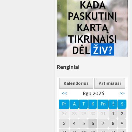
Renginiai
Kalendorius
Artimiausi
<<
Rgp 2026
>>
Pr
A
T
K
Pn
Š
S
27
28
29
30
31
1
2
3
4
5
6
7
8
9