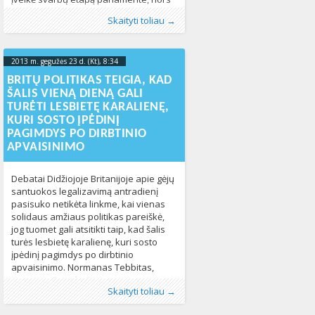
kai kurie ministro pirmininko Davido
Publikavo
Kategorijos:
Žymos:
Didžioji Britanija
:
Aliona
LGBT pasaulyje
, LGL
,
LGBT
,
Naujienos
,
lgbt teises
,
,
Skaityti toliau →
Camerono Konservatorių partijos
Pasaulyje
santuoka
468
347
parlamentarai ir bandė sužlugdyti
šiuos planus. Bendruomenių Rūmų
nariai 366 balsais prieš 161 priėmė
2013 m. gegužės 23 d. (Kt), 8:34
2023-10-
įstatymo projektą dėl tos pačios lyties
10T11:15:21+00:00
BRITŲ POLITIKAS TEIGIA, KAD
asmenų santuokų legalizavimo ir
ŠALIS VIENĄ DIENĄ GALI
dabar jis bus pateiktas svarstyti
TURĖTI LESBIETĘ KARALIENĘ,
nerenkamiems Lordų Rūmams.
KURI SOSTO ĮPĖDINĮ
Paskelbus balsavimo
PAGIMDYS PO DIRBTINIO
APVAISINIMO
Debatai Didžiojoje Britanijoje apie gėjų
santuokos legalizavimą antradienį
pasisuko netikėta linkme, kai vienas
solidaus amžiaus politikas pareiškė,
jog tuomet gali atsitikti taip, kad šalis
turės lesbietę karalienę, kuri sosto
įpėdinį pagimdys po dirbtinio
apvaisinimo. Normanas Tebbitas,
premjero Davido Camerono
Publikavo
Kategorijos:
Žymos:
Didžioji Britanija
:
Aliona
LGBT pasaulyje
, LGL
,
LGBT
,
Naujienos
277
,
Skaityti toliau →
Konservatorių partijos narys Lordų
Pasaulyje
347
Rūmuose dar pajuokavo, jog jis galėtų