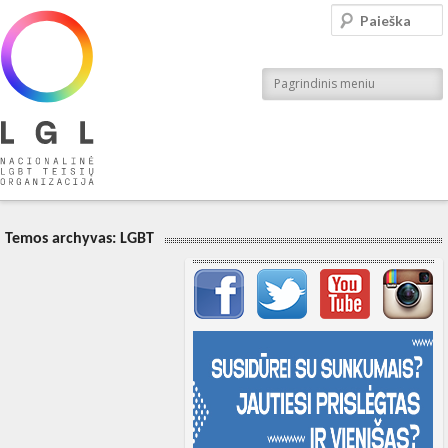
LGL
Paieška
Nacionalinė LGBT teisių organizacija
Pagrindinis meniu
Temos archyvas:
LGBT
Svarbių įrašų meniu