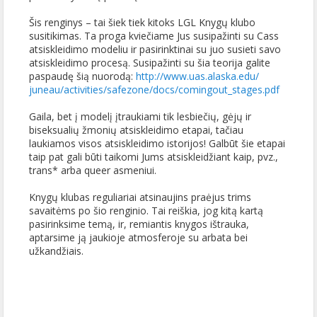
Šis renginys – tai šiek tiek kitoks LGL Knygų klubo
susitikimas. Ta proga kviečiame Jus susipažinti su Cass
atsiskleidimo modeliu ir pasirinktinai su juo susieti savo
atsiskleidimo procesą. Susipažinti su šia teorija galite
paspaudę šią nuorodą:
http://www.uas.alaska.edu/
juneau/activities/safezone/
docs/comingout_stages.pdf
Gaila, bet į mode
lį įtraukiami tik lesbiečių, gėjų ir
biseksualių žmonių atsiskleidimo etapai, tačiau
laukiamos visos atsiskleidimo istorijos! Galbūt šie etapai
taip pat gali būti taikomi Jums atsiskleidžiant kaip, pvz.,
trans* arba queer asmeniui.
Knygų klubas reguliariai atsinaujins praėjus trims
savaitėms po šio renginio. Tai reiškia, jog kitą kartą
pasirinksime temą, ir, remiantis knygos ištrauka,
aptarsime ją jaukioje atmosferoje su arbata bei
užkandžiais.