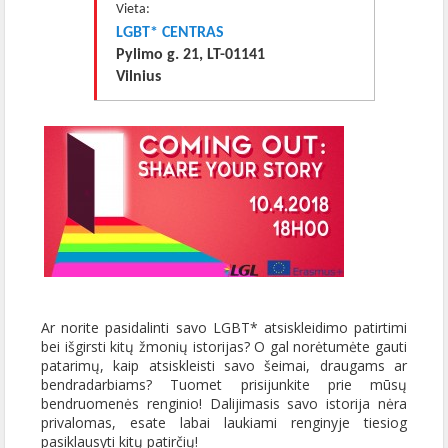
Vieta:
LGBT* CENTRAS
Pylimo g. 21, LT-01141
Vilnius
Ar norite pasidalinti savo LGBT* atsiskleidimo patirtimi
bei išgirsti kitų žmonių istorijas? O gal norėtumėte gauti
patarimų, kaip atsiskleisti savo šeimai, draugams ar
bendradarbiams? Tuomet prisijunkite prie mūsų
bendruomenės renginio! Dalijimasis savo istorija nėra
privalomas, esate labai laukiami renginyje tiesiog
pasiklausyti kitų patirčių!