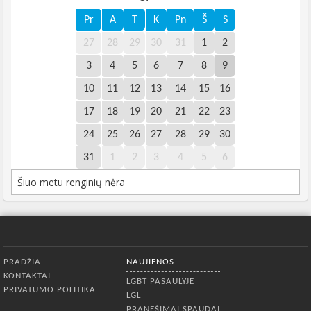
Pr
A
T
K
Pn
Š
S
27
28
29
30
31
1
2
3
4
5
6
7
8
9
10
11
12
13
14
15
16
17
18
19
20
21
22
23
24
25
26
27
28
29
30
31
1
2
3
4
5
6
Šiuo metu renginių nėra
Apatinis meniu
PRADŽIA
NAUJIENOS
KONTAKTAI
LGBT PASAULYJE
PRIVATUMO POLITIKA
LGL
PRANEŠIMAI SPAUDAI