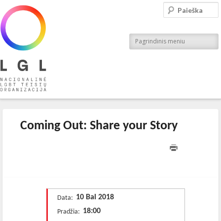
LGL
Paieška
Nacionalinė LGBT teisių organizacija
Pagrindinis meniu
Coming Out: Share your Story
Publikavo
:
LGL
, LGL
10 Bal 2018
Data:
18:00
Pradžia: