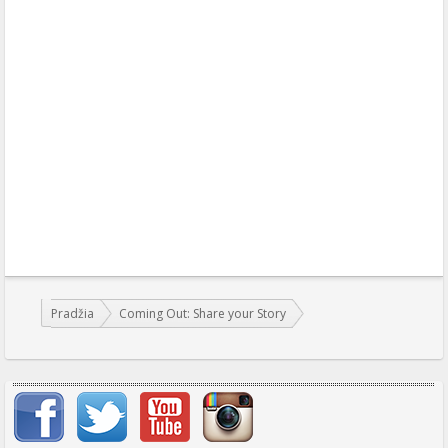
Jūs esate čia:
Pradžia
Coming Out: Share your Story
Svarbių įrašų meniu