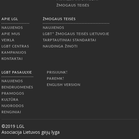
ŽMOGAUS TEISĖS
APIE LGL
ŽMOGAUS TEISĖS
NAUJIENOS
NAUJIENOS
APIE MUS
LGBT* ŽMOGAUS TEISĖS LIETUVOJE
VEIKLA
TARPTAUTINIAI STANDARTAI
LGBT CENTRAS
NAUDINGA ŽINOTI
KAMPANIJOS
KONTAKTAI
LGBT PASAULYJE
PRISIJUNK!
PAREMK!
NAUJIENOS
ENGLISH VERSION
BENDRUOMENĖS
PRAMOGOS
KULTŪRA
NUORODOS
RENGINIAI
©2019 LGL
Asociacija Lietuvos gėjų lyga