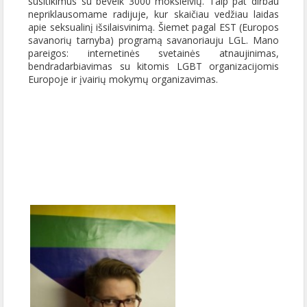
susitikimus su beveik 3000 moksleivių. Taip pat dirbau
nepriklausomame radijuje, kur skaičiau vedžiau laidas
apie seksualinį išsilaisvinimą. Šiemet pagal EST (Europos
savanorių tarnyba) programą savanoriauju LGL. Mano
pareigos: internetinės svetainės atnaujinimas,
bendradarbiavimas su kitomis LGBT organizacijomis
Europoje ir įvairių mokymų organizavimas.