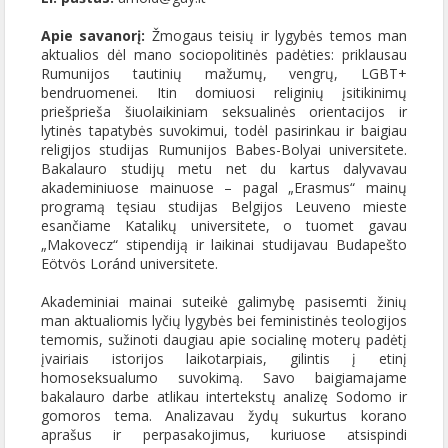
Apie savanorį:
Žmogaus teisių ir lygybės temos man
aktualios dėl mano sociopolitinės padėties: priklausau
Rumunijos tautinių mažumų, vengrų, LGBT+
bendruomenei. Itin domiuosi religinių įsitikinimų
priešprieša šiuolaikiniam seksualinės orientacijos ir
lytinės tapatybės suvokimui, todėl pasirinkau ir baigiau
religijos studijas Rumunijos Babes-Bolyai universitete.
Bakalauro studijų metu net du kartus dalyvavau
akademiniuose mainuose – pagal „Erasmus“ mainų
programą tęsiau studijas Belgijos Leuveno mieste
esančiame Katalikų universitete, o tuomet gavau
„Makovecz“ stipendiją ir laikinai studijavau Budapešto
Eötvös Loránd universitete.
Akademiniai mainai suteikė galimybę pasisemti žinių
man aktualiomis lyčių lygybės bei feministinės teologijos
temomis, sužinoti daugiau apie socialinę moterų padėtį
įvairiais istorijos laikotarpiais, gilintis į etinį
homoseksualumo suvokimą. Savo baigiamajame
bakalauro darbe atlikau intertekstų analizę Sodomo ir
gomoros tema. Analizavau žydų sukurtus korano
aprašus ir perpasakojimus, kuriuose atsispindi