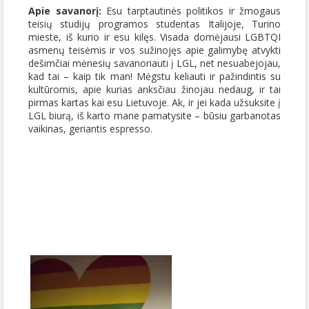
Apie savanorį:
Esu tarptautinės politikos ir žmogaus
teisių studijų programos studentas Italijoje, Turino
mieste, iš kurio ir esu kilęs. Visada domėjausi LGBTQI
asmenų teisėmis ir vos sužinojęs apie galimybę atvykti
dešimčiai mėnesių savanoriauti į LGL, net nesuabejojau,
kad tai – kaip tik man! Mėgstu keliauti ir pažindintis su
kultūromis, apie kurias anksčiau žinojau nedaug, ir tai
pirmas kartas kai esu Lietuvoje. Ak, ir jei kada užsuksite į
LGL biurą, iš karto mane pamatysite – būsiu garbanotas
vaikinas, geriantis espresso.