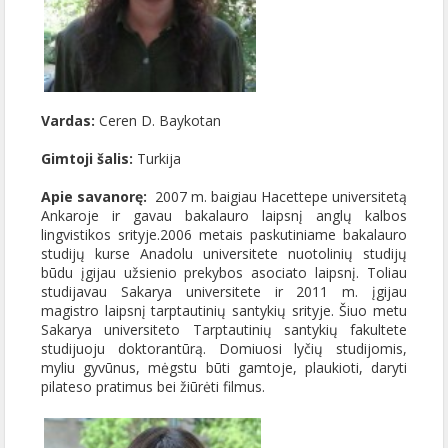
Vardas:
Ceren D. Baykotan
Gimtoji šalis:
Turkija
Apie savanorę:
2007 m. baigiau Hacettepe universitetą
Ankaroje ir gavau bakalauro laipsnį anglų kalbos
lingvistikos srityje.2006 metais paskutiniame bakalauro
studijų kurse Anadolu universitete nuotolinių studijų
būdu įgijau užsienio prekybos asociato laipsnį. Toliau
studijavau Sakarya universitete ir 2011 m. įgijau
magistro laipsnį tarptautinių santykių srityje. Šiuo metu
Sakarya universiteto Tarptautinių santykių fakultete
studijuoju doktorantūrą. Domiuosi lyčių studijomis,
myliu gyvūnus, mėgstu būti gamtoje, plaukioti, daryti
pilateso pratimus bei žiūrėti filmus.