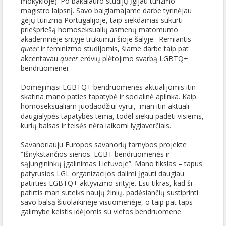
mokykloje). Po bakalauro studijų įgijau turizmo
magistro laipsnį. Savo baigiamajame darbe tyrinėjau
gėjų turizmą Portugalijoje, taip siekdamas sukurti
priešpriešą homoseksualių asmenų matomumo
akademinėje srityje trūkumui šioje šalyje. Remiantis
queer
ir feminizmo studijomis, šiame darbe taip pat
akcentavau
queer
erdvių plėtojimo svarbą LGBTQ+
bendruomenei.
Domėjimąsi LGBTQ+ bendruomenės aktualijomis itin
skatina mano paties tapatybė ir socialinė aplinka. Kaip
homoseksualiam juodaodžiui vyrui, man itin aktuali
daugialypės tapatybės tema, todėl siekiu padėti visiems,
kurių balsas ir teisės nėra laikomi lygiaverčiais.
Savanoriauju Europos savanorių tarnybos projekte
“Išnykstančios sienos: LGBT bendruomenės ir
sąjungininkų įgalinimas Lietuvoje”. Mano tikslas – tapus
patyrusios LGL organizacijos dalimi įgauti daugiau
patirties LGBTQ+ aktyvizmo srityje. Esu tikras, kad ši
patirtis man suteiks naujų žinių, padėsiančių sustiprinti
savo balsą šiuolaikinėje visuomenėje, o taip pat taps
galimybe keistis idėjomis su vietos bendruomene.