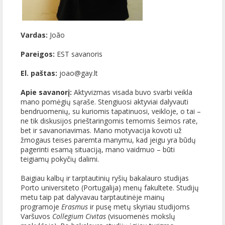
Vardas:
João
Pareigos:
EST savanoris
El. paštas:
joao@gay.lt
Apie savanorį:
Aktyvizmas visada buvo svarbi veikla
mano pomėgių sąraše. Stengiuosi aktyviai dalyvauti
bendruomenių, su kuriomis tapatinuosi, veikloje, o tai –
ne tik diskusijos prieštaringomis temomis šeimos rate,
bet ir savanoriavimas. Mano motyvacija kovoti už
žmogaus teises paremta manymu, kad jeigu yra būdų
pagerinti esamą situaciją, mano vaidmuo – būti
teigiamų pokyčių dalimi.
Baigiau kalbų ir tarptautinių ryšių bakalauro studijas
Porto universiteto (Portugalija) menų fakultete. Studijų
metu taip pat dalyvavau tarptautinėje mainų
programoje
Erasmus
ir pusę metų skyriau studijoms
Varšuvos
Collegium Civitas
(visuomenės mokslų