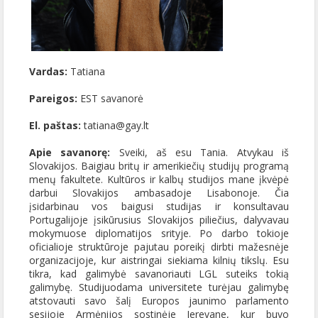
Vardas:
Tatiana
Pareigos:
EST savanorė
El. paštas:
tatiana@gay.lt
Apie savanorę:
Sveiki, aš esu Tania. Atvykau iš
Slovakijos. Baigiau britų ir amerikiečių studijų programą
menų fakultete. Kultūros ir kalbų studijos mane įkvėpė
darbui Slovakijos ambasadoje Lisabonoje. Čia
įsidarbinau vos baigusi studijas ir konsultavau
Portugalijoje įsikūrusius Slovakijos piliečius, dalyvavau
mokymuose diplomatijos srityje. Po darbo tokioje
oficialioje struktūroje pajutau poreikį dirbti mažesnėje
organizacijoje, kur aistringai siekiama kilnių tikslų. Esu
tikra, kad galimybė savanoriauti LGL suteiks tokią
galimybę. Studijuodama universitete turėjau galimybę
atstovauti savo šalį Europos jaunimo parlamento
sesijoje Armėnijos sostinėje Jerevane, kur buvo