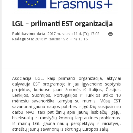
LGL – priimanti EST organizacija
Publikavimo data:
2017 m. sausio 11 d. (Tr), 17:02
2018-01-
Redaguota:
2018 m. sausio 19 d. (Pn), 13:16
19T13:16:16+00:00
Publikavo
:
Aliona
, LGL
Asociacija LGL, kaip priimanti organizacija, aktyviai
dalyvauja EST programoje ir jau įgyvendino septynis
projektus, kuriuose jauni žmonės iš Italijos, Čekijos,
Lenkijos, Suomijos, Portugalijos ir Turkijos atliko 10
mėnesių savanorišką tarnybą su mumis. Mūsų EST
savanoriai gauna naujos patirties ir įgūdžių susijusių su
darbu NVO, taip pat žinių apie jaunų lesbiečių, gėjų,
biseksualių ir translyčių žmonių tarptautines problemas.
Iš mainų LGL gauna naujų perspektyvų ir iniciatyvų,
atneštų jaunų savanorių iš skirtingų Europos šalių.