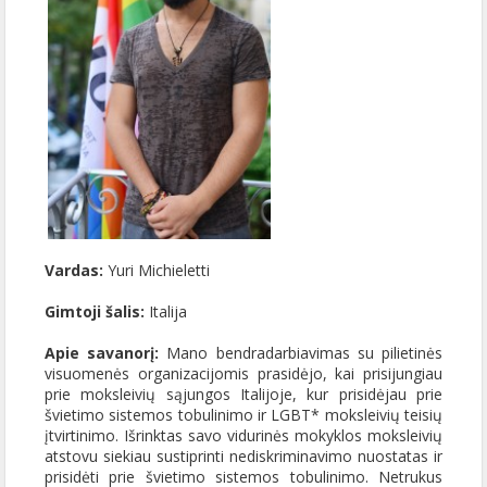
Vardas:
Yuri Michieletti
Gimtoji šalis:
Italija
Apie savanorį:
Mano bendradarbiavimas su pilietinės
visuomenės organizacijomis prasidėjo, kai prisijungiau
prie moksleivių sąjungos Italijoje, kur prisidėjau prie
švietimo sistemos tobulinimo ir LGBT* moksleivių teisių
įtvirtinimo. Išrinktas savo vidurinės mokyklos moksleivių
atstovu siekiau sustiprinti nediskriminavimo nuostatas ir
prisidėti prie švietimo sistemos tobulinimo. Netrukus