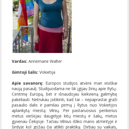
Vardas:
Annemarie Walter
Gimtoji šalis:
Vokietija
Apie savanorę:
Europos studijos atvėrė man visiškai
naują pasaulį. Studijuodama ne tik įgijau žinių apie Rytų-
Centrinę Europą, bet ir išnaudojau kiekvieną galimybę
pakeliauti. Netrukau įsitikinti, kad tai – nepaprastai graži
pasaulio dalis ir pamilau pirmą į Rytus nuo Vokietijos
aplankytą miestą: Vilnių. Per pastaruosius penkerius
metus viešėjau daugelyje kitų miestų ir šalių, metus
gyvenau Čekijoje. Tačiau Vilnius išliko mano atmintyje ir
širdyje kol grįžau čia atlikti praktiką. Dirbau su vaikais,