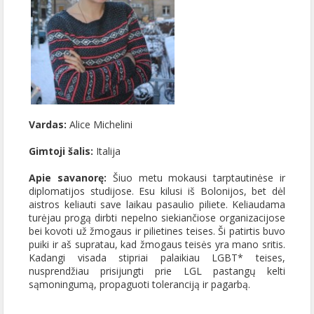
Vardas:
Alice Michelini
Gimtoji šalis:
Italija
Apie savanorę:
Šiuo metu mokausi tarptautinėse ir
diplomatijos studijose. Esu kilusi iš Bolonijos, bet dėl
aistros keliauti save laikau pasaulio piliete. Keliaudama
turėjau progą dirbti nepelno siekiančiose organizacijose
bei kovoti už žmogaus ir pilietines teises. Ši patirtis buvo
puiki ir aš supratau, kad žmogaus teisės yra mano sritis.
Kadangi visada stipriai palaikiau LGBT* teises,
nusprendžiau prisijungti prie LGL pastangų kelti
sąmoningumą, propaguoti toleranciją ir pagarbą.