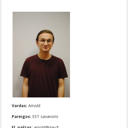
Vardas:
Arnold
Pareigos:
EST savanoris
El. paštas:
arnold@gay.lt