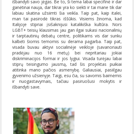
išbandyti savo jėgas. Be to, ši tema labai specifinė ir dar
ganėtinai nauja, dar tikrai yra ko siekti ir tai mane tik dar
labiau skatina užsiimti šia veikla. Taip pat, kaip italei,
man tai pasirodė tikras iššūkis. Visiems žinoma, kad
Italijoje stipriai įsišaknijusi katalikiška kultūra. Nors
LGBT+ teisių klausimas jau gan ilgai sukasi nacionalinių
ir tarptautinių debatų centre, politikams vis dar sunku
kalbėti šiomis temomis su derama pagarba. Taip pat,
visada buvau aktyvi socialinėje veikloje (savanoriauti
pradėjau nuo 16 metų) bei nepritariau jokiai
diskriminacijos formai ir jos lygiui. Visada turėjau labai
stiprų teisingumo jausmą, tad šis projektas puikiai
atitinka mano pačios asmenybę. Galiausiai, pasiilgau
gyvenimo užsienyje. Taigi, esu čia, su savomis baimėmis
ir nuogastavymais, tačiau pasiruošusi mokytis ir
išbandyti save.