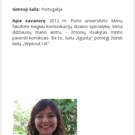
Gimtoji šalis:
Portugalija
Apie savanorę
: 2012 m. Porto universiteto Menų
fakultete baigiau komunikacijų dizaino specialybę. Viena
didžiausių mano aistrų – žmonių išsakytas mintis
paversti komiksais. Be to, turiu „liguistą“ pomėgį žiūrėti
laidą „Wipeout UK“.