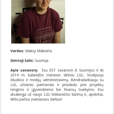
Vardas:
Maksy Mäkivirta
Gimtoji šalis:
Suomija
Apie savanorę:
Esu EST savanorė iš Suomijos ir iki
2014 m. balandžio mėnesio dirbsiu LGL. Studijuoju
Muzikos ir medijų administravimą. Bendradarbiauju su
LGL užsienio partneriais ir prisidedu prie projektų
rengimo ir įgyvendinimo bei finansų tvarkymo. Esu
atsakinga už naujo LGL tinklaraščio kūrimą ir, apskritai,
dirbu pačius įvairiausius darbus!