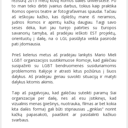
režisūrą 2015 metų kovą Romos dailės universitete. Po
to man teko dirbti įvairius darbus, tokius kaip praktika
Romos operos teatre ar fotografavimas spaudai. Tačiau
aš ieškojau kažko, kas išplėštų mane iš neramios,
judrios Romos ir apimtų kažką daugiau. Taigi savo
sesės dėka, kuri jau turėjo patirties su Europos
savanorių tarnyba, aš pradėjau ieškoti EST projektų,
orientuotų į dailę, na o LGL pasiūlyta veikla pasirodė
pati įdomiausia.
Prieš kelerius metus aš pradėjau lankytis Mario Mieli
LGBT organizacijos susitikimuose Romoje, kad galėčiau
susipažinti su LGBT bendruomenės susiduriamomis
problemomis Italijoje ir atrasti kitus požiūrius į šiuos
dalykus. Aš pradėjau geriau suvokti situaciją ir matyti
dalykus kitomis akimis.
Taip aš pagalvojau, kad galėčiau suteikti paramą šiai
organizacijai per dailę, nes aš esu įsitikinęs, kad
vizualinis menas (piešinys, nuotrauka, filmas ar bet kokia
kita dailės forma) gali būti stipriausias ,,ginklas” norint
kažką papasakoti, paaiškint ar pasidalinti kažkuo
svarbaus.