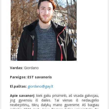
Vardas:
Giordano
Pareigos:
EST savanoris
El.pa
štas:
giordano@gay.lt
Apie savanorį:
kiek galiu prisiminti, aš visada galvojau,
jog gyvensiu iš dailės. Tai vienas iš nedaugelio
neabejotinų, tikrų dalykų mano gyvenime. Aš baigiau