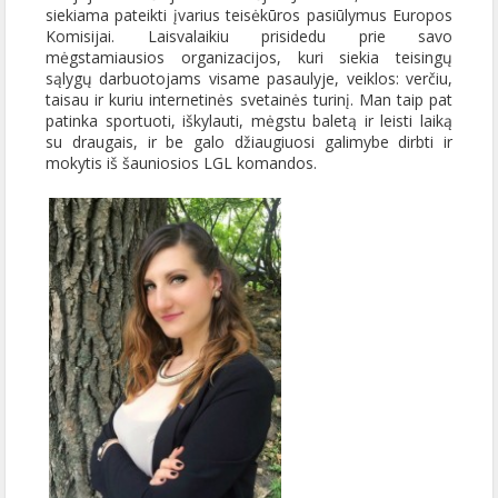
siekiama pateikti įvarius teisėkūros pasiūlymus Europos
Komisijai. Laisvalaikiu prisidedu prie savo
mėgstamiausios organizacijos, kuri siekia teisingų
sąlygų darbuotojams visame pasaulyje, veiklos: verčiu,
taisau ir kuriu internetinės svetainės turinį. Man taip pat
patinka sportuoti, iškylauti, mėgstu baletą ir leisti laiką
su draugais, ir be galo džiaugiuosi galimybe dirbti ir
mokytis iš šauniosios LGL komandos.