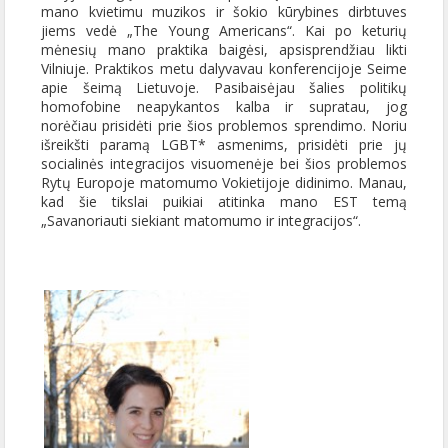
mano kvietimu muzikos ir šokio kūrybines dirbtuves
jiems vedė „The Young Americans“. Kai po keturių
mėnesių mano praktika baigėsi, apsisprendžiau likti
Vilniuje. Praktikos metu dalyvavau konferencijoje Seime
apie šeimą Lietuvoje. Pasibaisėjau šalies politikų
homofobine neapykantos kalba ir supratau, jog
norėčiau prisidėti prie šios problemos sprendimo. Noriu
išreikšti paramą LGBT* asmenims, prisidėti prie jų
socialinės integracijos visuomenėje bei šios problemos
Rytų Europoje matomumo Vokietijoje didinimo. Manau,
kad šie tikslai puikiai atitinka mano EST temą
„Savanoriauti siekiant matomumo ir integracijos“.