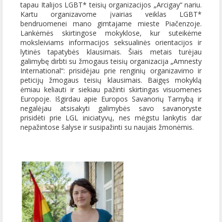
tapau Italijos LGBT* teisių organizacijos „Arcigay“ nariu.
Kartu organizavome įvairias veiklas LGBT*
bendruomenei mano gimtajame mieste Piačenzoje.
Lankėmės skirtingose mokyklose, kur suteikėme
moksleiviams informacijos seksualinės orientacijos ir
lytinės tapatybės klausimais. Šiais metais turėjau
galimybę dirbti su žmogaus teisių organizacija „Amnesty
International“: prisidėjau prie renginių organizavimo ir
peticijų žmogaus teisių klausimais. Baigęs mokyklą
ėmiau keliauti ir siekiau pažinti skirtingas visuomenes
Europoje. Išgirdau apie Europos Savanorių Tarnybą ir
negalėjau atsisakyti galimybės savo savanoryste
prisidėti prie LGL iniciatyvų, nes mėgstu lankytis dar
nepažintose šalyse ir susipažinti su naujais žmonėmis.