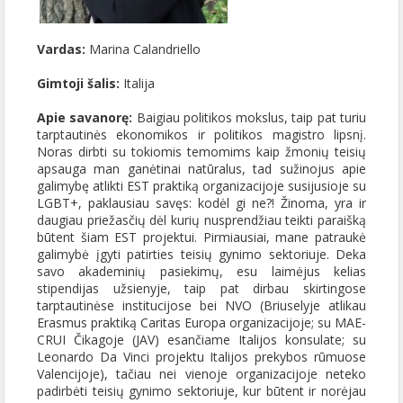
Vardas:
Marina Calandriello
Gimtoji šalis:
Italija
Apie savanorę:
Baigiau politikos mokslus, taip pat turiu
tarptautinės ekonomikos ir politikos magistro lipsnį.
Noras dirbti su tokiomis temomims kaip žmonių teisių
apsauga man ganėtinai natūralus, tad sužinojus apie
galimybę atlikti EST praktiką organizacijoje susijusioje su
LGBT+, paklausiau savęs: kodėl gi ne?! Žinoma, yra ir
daugiau priežasčių dėl kurių nusprendžiau teikti paraišką
būtent šiam EST projektui. Pirmiausiai, mane patraukė
galimybė įgyti patirties teisių gynimo sektoriuje. Deka
savo akademinių pasiekimų, esu laimėjus kelias
stipendijas užsienyje, taip pat dirbau skirtingose
tarptautinėse institucijose bei NVO (Briuselyje atlikau
Erasmus praktiką Caritas Europa organizacijoje; su MAE-
CRUI Čikagoje (JAV) esančiame Italijos konsulate; su
Leonardo Da Vinci projektu Italijos prekybos rūmuose
Valencijoje), tačiau nei vienoje organizacijoje neteko
padirbėti teisių gynimo sektoriuje, kur būtent ir norėjau