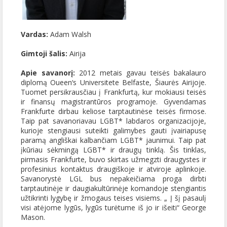
Vardas:
Adam Walsh
Gimtoji šalis:
Airija
Apie savanorį:
2012 metais gavau teisės bakalauro
diplomą Oueen‘s Universitete Belfaste, Šiaurės Airijoje.
Tuomet persikrausčiau į Frankfurtą, kur mokiausi teisės
ir finansų magistrantūros programoje. Gyvendamas
Frankfurte dirbau keliose tarptautinėse teisės firmose.
Taip pat savanoriavau LGBT* labdaros organizacijoje,
kurioje stengiausi suteikti galimybes gauti įvairiapusę
paramą angliškai kalbančiam LGBT* jaunimui. Taip pat
įkūriau sėkmingą LGBT* ir draugų tinklą. Šis tinklas,
pirmasis Frankfurte, buvo skirtas užmegzti draugystes ir
profesinius kontaktus draugiškoje ir atviroje aplinkoje.
Savanorystė LGL bus nepakeičiama proga dirbti
tarptautinėje ir daugiakultūrinėje komandoje stengiantis
užtikrinti lygybę ir žmogaus teises visiems. „ Į šį pasaulį
visi atėjome lygūs, lygūs turėtume iš jo ir išeiti“ George
Mason.