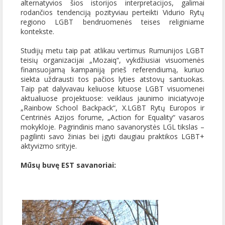
alternatyvios šios istorijos interpretacijos, galimai
rodančios tendenciją pozityviau perteikti Vidurio Rytų
regiono LGBT bendruomenės teises religiniame
kontekste.
Studijų metu taip pat atlikau vertimus Rumunijos LGBT
teisių organizacijai „Mozaiq“, vykdžiusiai visuomenės
finansuojamą kampaniją prieš referendiumą, kuriuo
siekta uždrausti tos pačios lyties atstovų santuokas.
Taip pat dalyvavau keliuose kituose LGBT visuomenei
aktualiuose projektuose: veiklaus jaunimo iniciatyvoje
„Rainbow School Backpack“, X.LGBT Rytų Europos ir
Centrinės Azijos forume, „Action for Equality“ vasaros
mokykloje. Pagrindinis mano savanorystės LGL tikslas –
pagilinti savo žinias bei įgyti daugiau praktikos LGBT+
aktyvizmo srityje.
Mūsų buvę EST savanoriai: