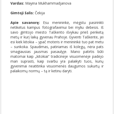
Vardas:
Mayina Mukhammadjanova
Gimtoji šalis:
Čekija
Apie savanorę:
Esu menininkė, mėgstu pasirinkti
netikėtus kampus fotografavimui bei myliu debesis. Iš
savo gimtojo miesto Taškento išvykau prieš penketą
metų ir kurį laiką gyvenau Prahoje. Gyventi Taškente, jei
esi kiek kitokia – ypač moteris ir menininkė tuo pat metu
– sunkoka. Spaudimas, patiriamas iš kolegų, nėra pats
smagiausias jausmas pasaulyje. Mano patirtis būti
matomai kaip „kitokiai“ tradicinėje visuomenėje padėjo
man suprasti, kaip svarbu yra palaikyti tuos, kurių
gyvenimai neatitinka visuomenės daugumos sukurtų ir
palaikomų normų – tą ir ketinu daryti.