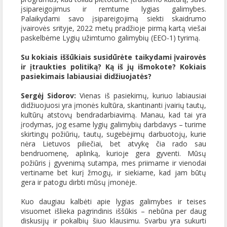
įsipareigojimus ir remtume lygias galimybes.
Palaikydami savo įsipareigojimą siekti skaidrumo
įvairovės srityje, 2022 metų pradžioje pirmą kartą viešai
paskelbėme Lygių užimtumo galimybių (EEO-1) tyrimą.
Su kokiais iššūkiais susidūrėte taikydami įvairovės
ir įtraukties politiką? Ką iš jų išmokote? Kokiais
pasiekimais labiausiai didžiuojatės?
Sergėj Sidorov:
Vienas iš pasiekimų, kuriuo labiausiai
didžiuojuosi yra įmonės kultūra, skantinanti įvairių tautų,
kultūrų atstovų bendradarbiavimą. Manau, kad tai yra
įrodymas, jog esame lygių galimybių darbdavys – turime
skirtingų požiūrių, tautų, sugebėjimų darbuotojų, kurie
nėra Lietuvos piliečiai, bet atvykę čia rado sau
bendruomenę, aplinką, kurioje gera gyventi. Mūsų
požiūris į gyvenimą sutampa, mes priimame ir vienodai
vertiname bet kurį žmogų, ir siekiame, kad jam būtų
gera ir patogu dirbti mūsų įmonėje.
Kuo daugiau kalbėti apie lygias galimybes ir teises
visuomet išlieka pagrindinis iššūkis – nebūna per daug
diskusijų ir pokalbių šiuo klausimu. Svarbu yra sukurti