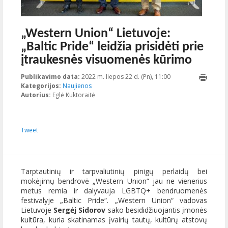
„Western Union“ Lietuvoje:
„Baltic Pride“ leidžia prisidėti prie
įtraukesnės visuomenės kūrimo
Publikavimo data:
2022 m. liepos 22 d. (Pn), 11:00
2022-07-
Kategorijos:
Naujienos
22T11:29:18+00:00
Autorius:
Eglė Kuktoraitė
Tweet
Tarptautinių ir tarpvaliutinių pinigų perlaidų bei
mokėjimų bendrovė „Western Union“ jau ne vienerius
metus remia ir dalyvauja LGBTQ+ bendruomenės
festivalyje „Baltic Pride“. „Western Union“ vadovas
Lietuvoje
Sergėj Sidorov
sako besididžiuojantis įmonės
kultūra, kuria skatinamas įvairių tautų, kultūrų atstovų