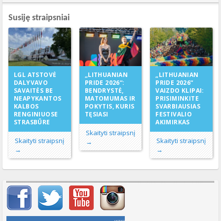
Susiję straipsniai
„LITHUANIAN
LGL ATSTOVĖ
„LITHUANIAN
PRIDE 2026“:
DALYVAVO
PRIDE 2026“
BENDRYSTĖ,
SAVAITĖS BE
VAIZDO KLIPAI:
MATOMUMAS IR
NEAPYKANTOS
PRISIMINKITE
POKYTIS, KURIS
KALBOS
SVARBIAUSIAS
TĘSIASI
RENGINIUOSE
FESTIVALIO
STRASBŪRE
AKIMIRKAS
Skaityti straipsnį
Skaityti straipsnį
Skaityti straipsnį
→
→
→
Svarbių įrašų meniu