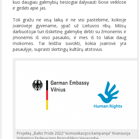
kuo daugiau galimybių tiesiogiai dalyvauti šiose veiklose
ir girdėti apie jas.
Toli gražu ne visą laiką ir ne visi pastebime, kokioje
įvairovėje gyvename, ypač už Lietuvos ribų. Mūsų
darbuotojai turi išskirtinę galimybę dirbti su žmonėmis ir
įmonėmis iš viso pasaulio, ir mes iš to labai daug
mokomės. Tai leidžia suvokti, kokia įvairovė yra
pasaulyje, suprasti skirtingų kultūrų atstovus.
Projektą „Baltic Pride 2022“ komunikacijos kampanija“ finansuoja
Vokietijos Federacinės Respublikos Vyriausybė.