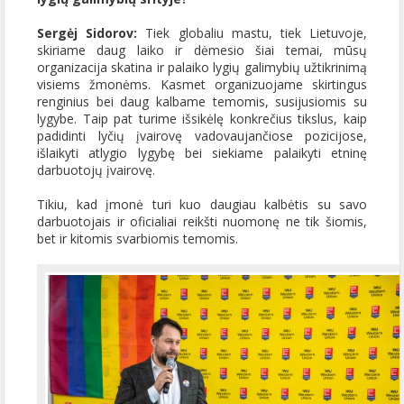
Sergėj Sidorov:
Tiek globaliu mastu, tiek Lietuvoje,
skiriame daug laiko ir dėmesio šiai temai, mūsų
organizacija skatina ir palaiko lygių galimybių užtikrinimą
visiems žmonėms. Kasmet organizuojame skirtingus
renginius bei daug kalbame temomis, susijusiomis su
lygybe. Taip pat turime išsikėlę konkrečius tikslus, kaip
padidinti lyčių įvairovę vadovaujančiose pozicijose,
išlaikyti atlygio lygybę bei siekiame palaikyti etninę
darbuotojų įvairovę.
Tikiu, kad įmonė turi kuo daugiau kalbėtis su savo
darbuotojais ir oficialiai reikšti nuomonę ne tik šiomis,
bet ir kitomis svarbiomis temomis.