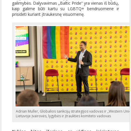
galimybės. Dalyvavimas „Baltic Pride“ yra vienas iš būdų,
kaip galime būti kartu su LGBTQ+ bendruomene ir
prisidėti kuriant įtraukesnę visuomenę.
Adrian Muller, Globalios sankcijų strategijos vadovas ir „Western Uni
Lietuvoje Įvairovės, lygybės ir įtraukties komiteto vadovas