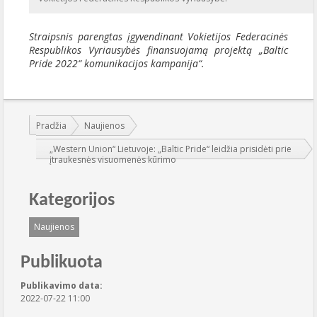
Straipsnis parengtas įgyvendinant Vokietijos Federacinės
Respublikos Vyriausybės finansuojamą projektą „Baltic
Pride 2022“ komunikacijos kampanija“.
Jūs esate čia:
Pradžia
Naujienos
„Western Union“ Lietuvoje: „Baltic Pride“ leidžia prisidėti prie
įtraukesnės visuomenės kūrimo
Kategorijos
Naujienos
Publikuota
Publikavimo data:
2022-07-22 11:00