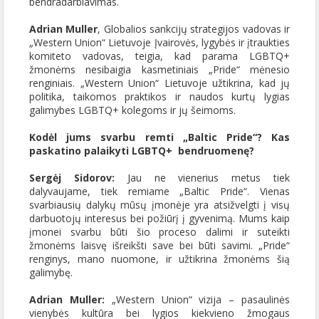
bendradarbiavimas.
Adrian Muller
, Globalios sankcijų strategijos vadovas ir
„Western Union“ Lietuvoje Įvairovės, lygybės ir įtraukties
komiteto vadovas, teigia, kad parama LGBTQ+
žmonėms nesibaigia kasmetiniais „Pride“ mėnesio
renginiais. „Western Union“ Lietuvoje užtikrina, kad jų
politika, taikomos praktikos ir naudos kurtų lygias
galimybes LGBTQ+ kolegoms ir jų šeimoms.
Kodėl jums svarbu remti „Baltic Pride“? Kas
paskatino palaikyti LGBTQ+ bendruomenę?
Sergėj Sidorov:
Jau ne vienerius metus tiek
dalyvaujame, tiek remiame „Baltic Pride“. Vienas
svarbiausių dalykų mūsų įmonėje yra atsižvelgti į visų
darbuotojų interesus bei požiūrį į gyvenimą. Mums kaip
įmonei svarbu būti šio proceso dalimi ir suteikti
žmonėms laisvę išreikšti save bei būti savimi. „Pride“
renginys, mano nuomone, ir užtikrina žmonėms šią
galimybę.
Adrian Muller:
„Western Union“ vizija – pasaulinės
vienybės kultūra bei lygios kiekvieno žmogaus