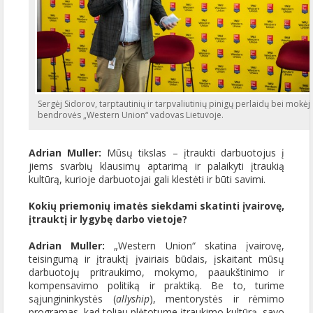
Sergėj Sidorov, tarptautinių ir tarpvaliutinių pinigų perlaidų bei mokė
bendrovės „Western Union“ vadovas Lietuvoje.
Adrian Muller:
Mūsų tikslas – įtraukti darbuotojus į
jiems svarbių klausimų aptarimą ir palaikyti įtraukią
kultūrą, kurioje darbuotojai gali klestėti ir būti savimi.
Kokių priemonių imatės siekdami skatinti įvairovę,
įtrauktį ir lygybę darbo vietoje?
Adrian Muller:
„Western Union“ skatina įvairovę,
teisingumą ir įtrauktį įvairiais būdais, įskaitant mūsų
darbuotojų pritraukimo, mokymo, paaukštinimo ir
kompensavimo politiką ir praktiką. Be to, turime
sąjungininkystės (
allyship
), mentorystės ir rėmimo
programas, kad toliau plėtotume įtraukimo kultūrą, savo