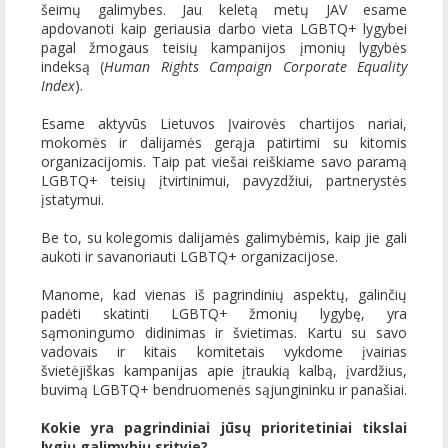
šeimų galimybes. Jau keletą metų JAV esame
apdovanoti kaip geriausia darbo vieta LGBTQ+ lygybei
pagal žmogaus teisių kampanijos įmonių lygybės
indeksą (
Human Rights Campaign Corporate Equality
Index
).
Esame aktyvūs Lietuvos Įvairovės chartijos nariai,
mokomės ir dalijamės gerąja patirtimi su kitomis
organizacijomis. Taip pat viešai reiškiame savo paramą
LGBTQ+ teisių įtvirtinimui, pavyzdžiui, partnerystės
įstatymui.
Be to, su kolegomis dalijamės galimybėmis, kaip jie gali
aukoti ir savanoriauti LGBTQ+ organizacijose.
Manome, kad vienas iš pagrindinių aspektų, galinčių
padėti skatinti LGBTQ+ žmonių lygybę, yra
sąmoningumo didinimas ir švietimas. Kartu su savo
vadovais ir kitais komitetais vykdome įvairias
švietėjiškas kampanijas apie įtraukią kalbą, įvardžius,
buvimą LGBTQ+ bendruomenės sąjungininku ir panašiai.
Kokie yra pagrindiniai jūsų prioritetiniai tikslai
lygių galimybių srityje?