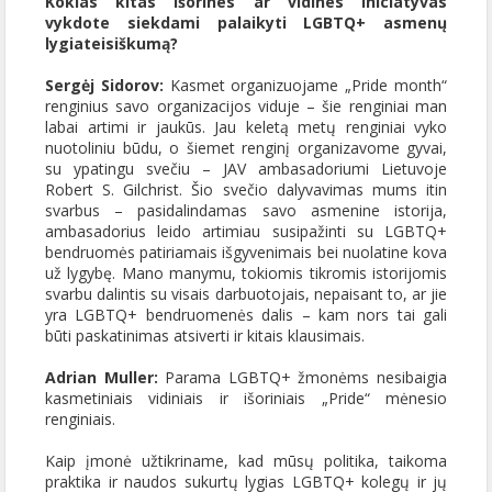
Kokias kitas išorines ar vidines iniciatyvas
vykdote siekdami palaikyti LGBTQ+ asmenų
lygiateisiškumą?
Sergėj Sidorov:
Kasmet organizuojame „Pride month“
renginius savo organizacijos viduje – šie renginiai man
labai artimi ir jaukūs. Jau keletą metų renginiai vyko
nuotoliniu būdu, o šiemet renginį organizavome gyvai,
su ypatingu svečiu – JAV ambasadoriumi Lietuvoje
Robert S. Gilchrist. Šio svečio dalyvavimas mums itin
svarbus – pasidalindamas savo asmenine istorija,
ambasadorius leido artimiau susipažinti su LGBTQ+
bendruomės patiriamais išgyvenimais bei nuolatine kova
už lygybę. Mano manymu, tokiomis tikromis istorijomis
svarbu dalintis su visais darbuotojais, nepaisant to, ar jie
yra LGBTQ+ bendruomenės dalis – kam nors tai gali
būti paskatinimas atsiverti ir kitais klausimais.
Adrian Muller:
Parama LGBTQ+ žmonėms nesibaigia
kasmetiniais vidiniais ir išoriniais „Pride“ mėnesio
renginiais.
Kaip įmonė užtikriname, kad mūsų politika, taikoma
praktika ir naudos sukurtų lygias LGBTQ+ kolegų ir jų