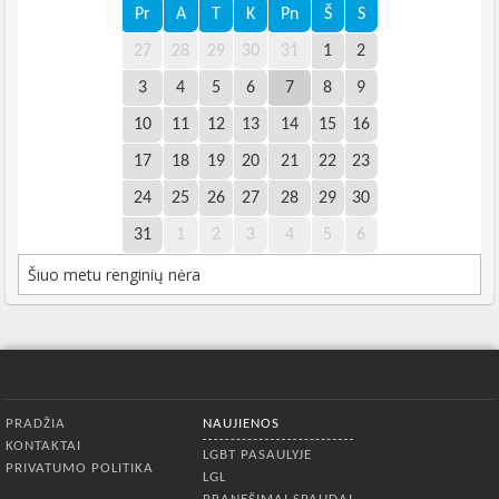
Pr
A
T
K
Pn
Š
S
27
28
29
30
31
1
2
3
4
5
6
7
8
9
10
11
12
13
14
15
16
17
18
19
20
21
22
23
24
25
26
27
28
29
30
31
1
2
3
4
5
6
Šiuo metu renginių nėra
Apatinis meniu
PRADŽIA
NAUJIENOS
KONTAKTAI
LGBT PASAULYJE
PRIVATUMO POLITIKA
LGL