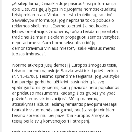
„Atsiliepdama į žiniasklaidoje pasirodžiusią informaciją
apie Lietuvos gėjų lygos inicijuojamą homoseksualistų
teisių reklamą ant Vilniaus miesto troleibusų, sostinės
Savivaldybė informuoja, jog nepritaria tokio pobūdžio
reklamos skelbimui. „Esame tolerantiški bet kokios
lytinės orientacijos žmonėms, tačiau teikdami prioritetą
tradicinei šeimai ir siekdami propaguoti šeimos vertybes,
nepritariame viešam homoseksualistų idėjų
demonstravimui Vilniaus mieste“,- sakė Vilniaus meras
Juozas Imbrasas“.
Norime atkreipti Jūsų dėmesį į Europos žmogaus teisių
teismo sprendimą byloje Bączkowski ir kiti prieš Lenkiją
(Nr. 1543/06). Teismo sprendime teigiama, jog „valstybė
turi pareigą gerbti bei užtikrinti susirinkimų laisvę
ypatingai toms grupėms, kurių pažiūros nėra populiarios
ar priklauso mažumoms, kadangi šios grupės yra ypač
pažeidžiamos viktimizacijos“. Mūsų manymu,
atsisakymas išduoti leidimą remiantis pavojumi viešajai
tvarkai ir visuomenės saugumui, prieštarauja minėtam
teismo sprendimui bei pažeidžia Europos žmogaus
teisių bei laisvių konvencijos 11 straipsnį.