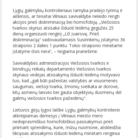
Lygių galimybių kontrolieriaus tarnyba pradėjo tyrimą ir
aiškinsis, ar teisėtai Vilniaus savivaldybė neleido rengti
akcijos prieš diskriminaciją bei homofobiją. „Viešosios
tvarkos skyrius atsisakė išduoti leidimą gegužės 25
dieną organizuoti renginį „Už įvairovę. Prieš
diskriminaciją“ vadovaudamasis Susirinkimų įstatymo 36
straipsnio 2 dalies 1 punktu. Tokio straipsnio minėtame
įstatyme išvis nėra“, – teigiama pranešime.
Savivaldybės administracijos Viešosios tvarkos ir
bendrųjų reikalų departamento Viešosios tvarkos
skyriaus vedėjas atsisakymą išduoti leidimą motyvavo
tuo, kad „gali būti pažeistas valstybės ar visuomenės
saugumas, viešoji tvarka, žmonių sveikata ar dorovė,
kitų asmenų laisvės bei gauta objektyvių duomenų dėl
galimų viešosios tvarkos pažeidimų“.
Lietuvos gėjų lygos laiške Lygių galimybių kontrolierei
atkreipiamas dėmesys į Vilniaus miesto mero
nedviprasmiškus homofobiškus pasisakymus prieš
priimant sprendimą, kurie, mūsų nuomone, atskleidžia
tikrąsias atsisakymo išduoti leidimą minėtam renginiui