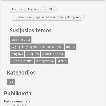
Jūs esate čia:
Pradžia
Naujienos
LGL
Lietuvos gėjų lyga pareiškė nuomonę dėl tyrimo
Susijusios temos
diskriminacija
Lygių galimybių kontrolieriaus tarnyba
meras
renginys
skrajutės
tradicinė šeima
Už dorą ir tautą
viešoji tvarka
Vilnius
Kategorijos
LGL
Publikuota
Publikavimo data:
2007-06-02 16:00