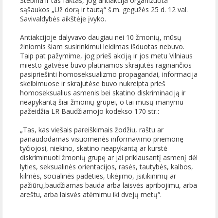
Stebina ir tas faktas, jog antiakcija organizuota
sąšaukos „Už dorą ir tautą“ š.m. gegužės 25 d. 12 val.
Savivaldybės aikštėje įvyko.
Antiakcijoje dalyvavo daugiau nei 10 žmonių, mūsų
žiniomis šiam susirinkimui leidimas išduotas nebuvo.
Taip pat pažymime, jog prieš akciją ir jos metu Vilniaus
miesto gatvėse buvo platinamos skrajutės raginančios
pasipriešinti homoseksualizmo propagandai, informacija
skelbimuose ir skrajutėse buvo nukreipta prieš
homoseksualius asmenis bei skatino diskriminaciją ir
neapykantą šiai žmonių grupei, o tai mūsų manymu
pažeidžia LR Baudžiamojo kodekso 170 str.:
„Tas, kas viešais pareiškimais žodžiu, raštu ar
panaudodamas visuomenės informavimo priemonę
tyčiojosi, niekino, skatino neapykantą ar kurstė
diskriminuoti žmonių grupę ar jai priklausantį asmenį dėl
lyties, seksualinės orientacijos, rasės, tautybės, kalbos,
kilmės, socialinės padėties, tikėjimo, įsitikinimų ar
pažiūrų,baudžiamas bauda arba laisvės apribojimu, arba
areštu, arba laisvės atėmimu iki dvejų metų“.