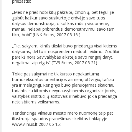
priežastis:
„Mes ne prieš hobi kitų pakraipų žmonių, bet tegul jie
galbūt kažkur savo susikurtoje erdvėje savo tuos
dalykus demonstruoja, o kol kas mūsų visuomenė,
manau, nelabai pribrendusi demonstravimui savo tam
tikrų hobi“ (LNK žinios, 2007 05 16 ).
„Tie, sakykim, kilnūs tikslai buvo priedanga visai kitiems
dalykams, dėl to ir nusprendėm neduoti leidimo. Zoofilai
pareikš norą Savivaldybės aikštėje savo renginį daryt,
negalima taip elgtis“ (TV3 žinios, 2007 05 21).
Tokie pasisakymai ne tik kursto nepakantumą
homoseksualios orientacijos asmenų atžvilgiu, tačiau
yra ir melagingi. Renginys buvo planuojamas skaidriai,
tariantis su kitomis nevyriausybinėmis organizacijomis,
valstybės institucijų atstovais ir nebuvo jokia priedanga
neteisėtiems veiksmams.
Tendencingą Vilniaus miesto mero nuomonę taip pat
iliustruoja spaudos pranešimas skelbtas tinklapyje
www.vilnius.lt 2007 05 15: