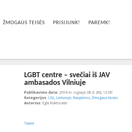
ŽMOGAUS TEISĖS
PRISIJUNK!
PAREMK!
LGBT centre – svečiai iš JAV
ambasados Vilniuje
Publikavimo data:
2016 m. rugsėjo 08 d. (Kt), 12:00
2016-09-08
Kategorijos:
LGL
,
Lietuvoje
,
Naujienos
,
Žmogaus teisės
Autorius:
Eglė Kuktoraitė
Tweet