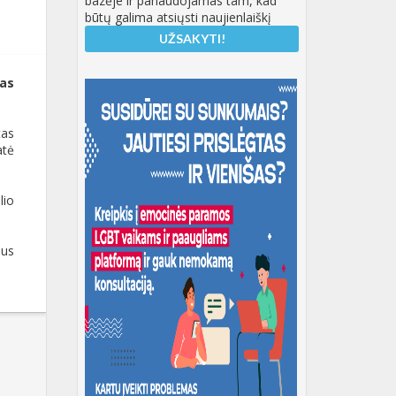
bazėje ir panaudojamas tam, kad
būtų galima atsiųsti naujienlaiškį
nas
tas
atė
lio
aus