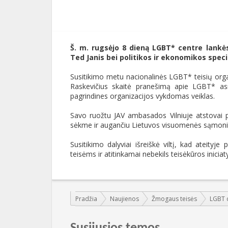
Š. m. rugsėjo 8 dieną LGBT* centre lankė
Ted Janis bei politikos ir ekonomikos spec
Susitikimo metu nacionalinės LGBT* teisių org
Raskevičius skaitė pranešimą apie LGBT* as
pagrindines organizacijos vykdomas veiklas.
Savo ruožtu JAV ambasados Vilniuje atstovai pa
sėkme ir augančiu Lietuvos visuomenės sąmon
Susitikimo dalyviai išreiškė viltį, kad ateit
teisėms ir atitinkamai nebekils teisėkūros iniciat
Jūs esate čia:
Pradžia
Naujienos
Žmogaus teisės
LGBT c