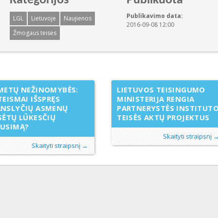
Kategorijos
Publikuota
Publikavimo data:
LGL
Lietuvoje
Naujienos
2016-09-08 12:00
Žmogaus teisės
METŲ NEŽINOMYBĖS:
LIETUVOS TEISINGUMO
TEISMAI IŠSPRĘS
MINISTERIJA RENGIA
ANSLYČIŲ ASMENŲ
PARTNERYSTĖS INSTITUT
SĖTŲ LŪKESČIŲ
TEISĖS AKTŲ PROJEKTUS
AUSIMĄ?
Skaityti straipsnį 
Skaityti straipsnį →