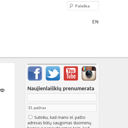
Paieška
EN
Svarbių įrašų meniu
Naujienlaiškių prenumerata
T12:40:21+00:00
Sutinku, kad mano el. pašto
adresas būtų saugomas duomenų