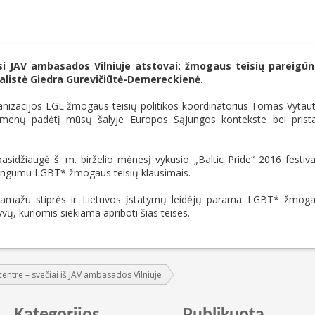
si JAV ambasados Vilniuje atstovai: žmogaus teisių pareigū
ialistė Giedra Gurevičiūtė-Demereckienė.
anizacijos LGL žmogaus teisių politikos koordinatorius Tomas Vytau
menų padėtį mūsų šalyje Europos Sąjungos kontekste bei prist
sidžiaugė š. m. birželio mėnesį vykusio „Baltic Pride“ 2016 festiva
ingumu LGBT* žmogaus teisių klausimais.
yje pamažu stiprės ir Lietuvos įstatymų leidėjų parama LGBT* žmog
yvų, kuriomis siekiama apriboti šias teises.
entre – svečiai iš JAV ambasados Vilniuje