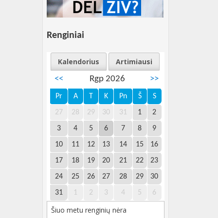
Renginiai
Kalendorius
Artimiausi
<<
Rgp 2026
>>
Pr
A
T
K
Pn
Š
S
27
28
29
30
31
1
2
3
4
5
6
7
8
9
10
11
12
13
14
15
16
17
18
19
20
21
22
23
24
25
26
27
28
29
30
31
1
2
3
4
5
6
Šiuo metu renginių nėra