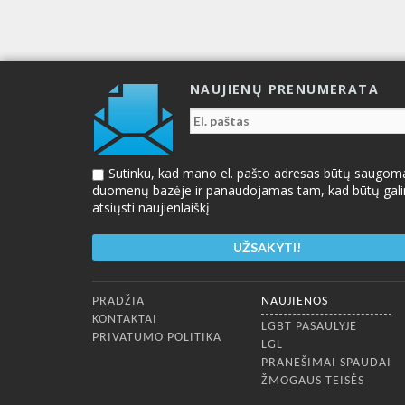
NAUJIENŲ PRENUMERATA
Sutinku, kad mano el. pašto adresas būtų saugom
duomenų bazėje ir panaudojamas tam, kad būtų gal
atsiųsti naujienlaiškį
Apatinis meniu
PRADŽIA
NAUJIENOS
KONTAKTAI
LGBT PASAULYJE
PRIVATUMO POLITIKA
LGL
PRANEŠIMAI SPAUDAI
ŽMOGAUS TEISĖS