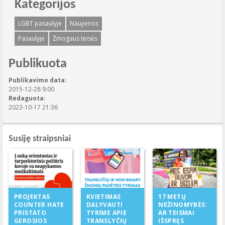
Kategorijos
LGBT pasaulyje
Naujienos
Pasaulyje
Žmogaus teisės
Publikuota
Publikavimo data:
2015-12-28 9:00
Redaguota:
2023-10-17 21:36
Susiję straipsniai
KVIETIMAS
PROJEKTAS
17 METŲ
DALYVAUTI
COUNTER HATE
NEŽINOMYBĖS:
TYRIME APIE
PRISTATO
AR TEISMAI
TRANSLYČIŲ
GEROSIOS
IŠSPRĘS