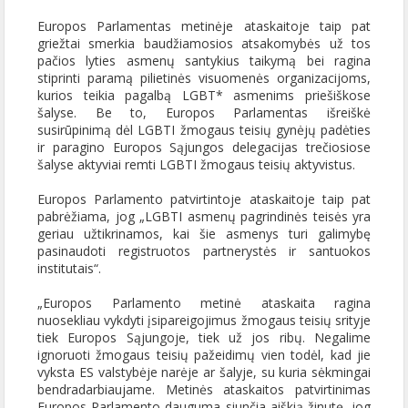
Europos Parlamentas metinėje ataskaitoje taip pat
griežtai smerkia baudžiamosios atsakomybės už tos
pačios lyties asmenų santykius taikymą bei ragina
stiprinti paramą pilietinės visuomenės organizacijoms,
kurios teikia pagalbą LGBT* asmenims priešiškose
šalyse. Be to, Europos Parlamentas išreiškė
susirūpinimą dėl LGBTI žmogaus teisių gynėjų padėties
ir paragino Europos Sąjungos delegacijas trečiosiose
šalyse aktyviai remti LGBTI žmogaus teisių aktyvistus.
Europos Parlamento patvirtintoje ataskaitoje taip pat
pabrėžiama, jog „LGBTI asmenų pagrindinės teisės yra
geriau užtikrinamos, kai šie asmenys turi galimybę
pasinaudoti registruotos partnerystės ir santuokos
institutais“.
„Europos Parlamento metinė ataskaita ragina
nuosekliau vykdyti įsipareigojimus žmogaus teisių srityje
tiek Europos Sąjungoje, tiek už jos ribų. Negalime
ignoruoti žmogaus teisių pažeidimų vien todėl, kad jie
vyksta ES valstybėje narėje ar šalyje, su kuria sėkmingai
bendradarbiaujame. Metinės ataskaitos patvirtinimas
Europos Parlamento dauguma siunčia aiškią žinutę, jog