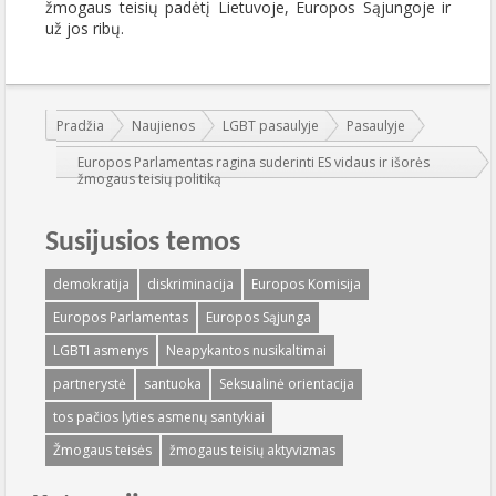
žmogaus teisių padėtį Lietuvoje, Europos Sąjungoje ir
už jos ribų.
Jūs esate čia:
Pradžia
Naujienos
LGBT pasaulyje
Pasaulyje
Europos Parlamentas ragina suderinti ES vidaus ir išorės
žmogaus teisių politiką
Susijusios temos
demokratija
diskriminacija
Europos Komisija
Europos Parlamentas
Europos Sąjunga
LGBTI asmenys
Neapykantos nusikaltimai
partnerystė
santuoka
Seksualinė orientacija
tos pačios lyties asmenų santykiai
Žmogaus teisės
žmogaus teisių aktyvizmas