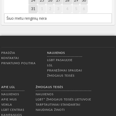
24
25
26
27
28
29
30
31
1
2
3
4
5
6
Šiuo metu renginių nėra
Apatinis meniu
PRADŽIA
NAUJIENOS
KONTAKTAI
LGBT PASAULYJE
PRIVATUMO POLITIKA
LGL
PRANEŠIMAI SPAUDAI
ŽMOGAUS TEISĖS
APIE LGL
ŽMOGAUS TEISĖS
NAUJIENOS
NAUJIENOS
APIE MUS
LGBT* ŽMOGAUS TEISĖS LIETUVOJE
VEIKLA
TARPTAUTINIAI STANDARTAI
LGBT CENTRAS
NAUDINGA ŽINOTI
KAMPANIJOS