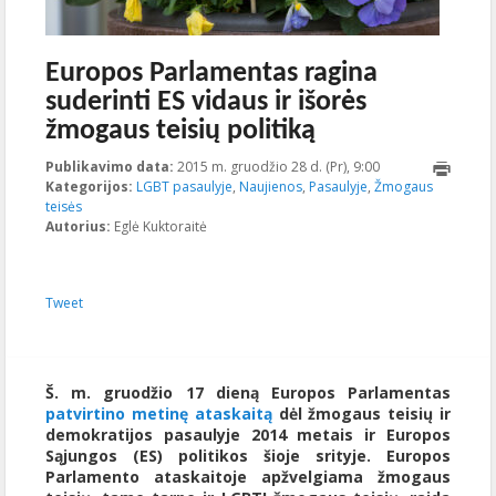
Europos Parlamentas ragina
suderinti ES vidaus ir išorės
žmogaus teisių politiką
Publikavimo data:
2015 m. gruodžio 28 d. (Pr), 9:00
2023-10-
Kategorijos:
LGBT pasaulyje
,
Naujienos
,
Pasaulyje
,
Žmogaus
17T21:36:52+00:0
teisės
Autorius:
Eglė Kuktoraitė
Tweet
Š. m. gruodžio 17 dieną Europos Parlamentas
patvirtino
metinę ataskaitą
dėl žmogaus teisių ir
demokratijos pasaulyje 2014 metais ir Europos
Sąjungos (ES) politikos šioje srityje. Europos
Parlamento ataskaitoje apžvelgiama žmogaus