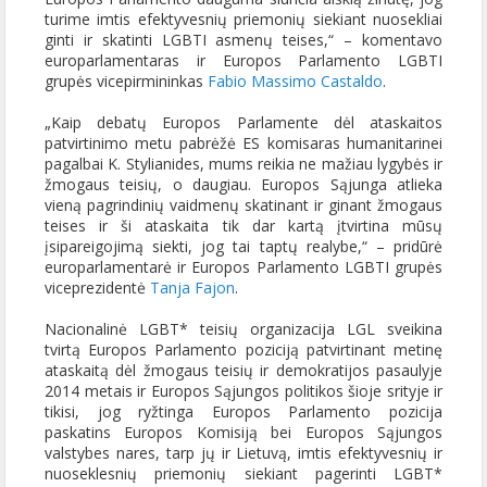
turime imtis efektyvesnių priemonių siekiant nuosekliai
ginti ir skatinti LGBTI asmenų teises,“ – komentavo
europarlamentaras ir Europos Parlamento LGBTI
grupės vicepirmininkas
Fabio Massimo Castaldo
.
„Kaip debatų Europos Parlamente dėl ataskaitos
patvirtinimo metu pabrėžė ES komisaras humanitarinei
pagalbai K. Stylianides, mums reikia ne mažiau lygybės ir
žmogaus teisių, o daugiau. Europos Sąjunga atlieka
vieną pagrindinių vaidmenų skatinant ir ginant žmogaus
teises ir ši ataskaita tik dar kartą įtvirtina mūsų
įsipareigojimą siekti, jog tai taptų realybe,“ – pridūrė
europarlamentarė ir Europos Parlamento LGBTI grupės
viceprezidentė
Tanja Fajon
.
Nacionalinė LGBT* teisių organizacija LGL sveikina
tvirtą Europos Parlamento poziciją patvirtinant metinę
ataskaitą dėl žmogaus teisių ir demokratijos pasaulyje
2014 metais ir Europos Sąjungos politikos šioje srityje ir
tikisi, jog ryžtinga Europos Parlamento pozicija
paskatins Europos Komisiją bei Europos Sąjungos
valstybes nares, tarp jų ir Lietuvą, imtis efektyvesnių ir
nuoseklesnių priemonių siekiant pagerinti LGBT*