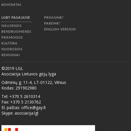
KONTAKTAI
LGBT PASAULYJE
PRISIJUNK!
PAREMK!
NAUJIENOS
ENGLISH VERSION
BENDRUOMENĖS
PRAMOGOS
KULTŪRA
NUORODOS
RENGINIAI
©2019 LGL
Asociacija Lietuvos gėjų lyga
Odminių g. 11-4, LT-01122, Vilnius
Kodas: 291902980
Tel: +370 5 2610314
Fax: +370 5 2130762
El. paštas:
office@gay.lt
Skype: asociacija.lgl