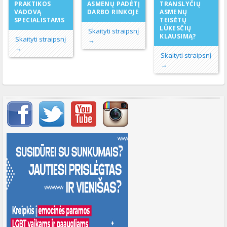
ASMENŲ PADĖTĮ
PRAKTIKOS
TRANSLYČIŲ
DARBO RINKOJE
VADOVĄ
ASMENŲ
SPECIALISTAMS
TEISĖTŲ
LŪKESČIŲ
Skaityti straipsnį
KLAUSIMĄ?
Skaityti straipsnį
→
→
Skaityti straipsnį
→
Svarbių įrašų meniu