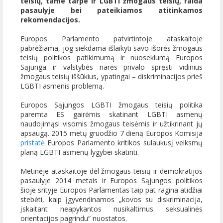
teisių, tame tarpe ir LGBTI žmogaus teisių, raida
pasaulyje bei pateikiamos atitinkamos
rekomendacijos.
Europos Parlamento patvirtintoje ataskaitoje
pabrėžiama, jog siekdama išlaikyti savo išorės žmogaus
teisių politikos patikimumą ir nuoseklumą Europos
Sąjunga ir valstybės narės privalo spręsti vidinius
žmogaus teisių iššūkius, ypatingai – diskriminacijos prieš
LGBTI asmenis problemą.
Europos Sąjungos LGBTI žmogaus teisių politika
paremta ES gairėmis skatinant LGBTI asmenų
naudojimąsi visomis žmogaus teisėmis ir užtikrinant jų
apsaugą. 2015 metų gruodžio 7 dieną Europos Komisija
pristatė
Europos Parlamento kritikos sulaukusį veiksmų
planą LGBTI asmenų lygybei skatinti.
Metinėje ataskaitoje dėl žmogaus teisių ir demokratijos
pasaulyje 2014 metais ir Europos Sąjungos politikos
šioje srityje Europos Parlamentas taip pat ragina atidžiai
stebėti, kaip įgyvendinamos „kovos su diskriminacija,
įskaitant neapykantos nusikaltimus seksualinės
orientacijos pagrindu“ nuostatos.