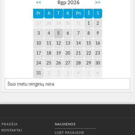
<<
Rgp 2026
>>
Pr
A
T
K
Pn
Š
S
27
28
29
30
31
1
2
3
4
5
6
7
8
9
10
11
12
13
14
15
16
17
18
19
20
21
22
23
24
25
26
27
28
29
30
31
1
2
3
4
5
6
Šiuo metu renginių nėra
Apatinis meniu
PRADŽIA
NAUJIENOS
KONTAKTAI
LGBT PASAULYJE