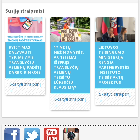
Susiję straipsniai
17 METŲ
KVIETIMAS
LIETUVOS
NEŽINOMYBĖS:
DALYVAUTI
TEISINGUMO
AR TEISMAI
TYRIME APIE
MINISTERIJA
IŠSPRĘS
TRANSLYČIŲ
RENGIA
TRANSLYČIŲ
ASMENŲ PADĖTĮ
PARTNERYSTĖS
ASMENŲ
DARBO RINKOJE
INSTITUTO
TEISĖTŲ
TEISĖS AKTŲ
LŪKESČIŲ
PROJEKTUS
Skaityti straipsnį
KLAUSIMĄ?
→
Skaityti straipsnį
Skaityti straipsnį
→
→
Svarbių įrašų meniu