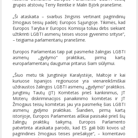
grupės atstovių Terry Reintke ir Malin Björk pranešime.
„Ši ataskaita – svarbus žingsnis vertinant pagrindinių
žmogaus teisių padėtį Europos Sąjungoje. Tikimės, kad
Europos Taryba ir Europos Komisija toliau dirbs siekiant
užtikrinti LGBTI asmenų teises visose gyvenimo srityse“,
– teigiama parlamentarių pranešime.
Europos Parlamentas taip pat pasmerkė žalingas LGBTI
asmenų „gydymo“ praktikas, pirmą kartą
europarlamentarų daugumai pritarus šiam siūlymui.
„Šiuo metu tik Jungtinėje Karalystėje, Maltoje ir kai
kuriuose Ispanijos regionuose yra vienareikšmiškai
uždraustos žalingos LGBTI asmenų „gydymo“ praktikos.
Jungtinių Tautų (JT) Komitetas prieš kankinimus, JT
Moterų diskriminacijos panaikinimo komitetas ir JT
Žmogaus teisių komitetas jau yra pasmerkę šias LGBTI
asmenų
gydymo
praktikas. Šiandien, pirmą kartą
istorijoje, Europos Parlamentas aiškiai pasisakė prieš šių
žalingų praktikų taikymą. Europos Parlamento
patvirtinta ataskaita parodo, kad ES gali būti kovos už
pagrindines žmogaus teises priešakyje“, – komentavo