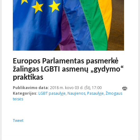
Europos Parlamentas pasmerkė
žalingas LGBTI asmenų „gydymo“
praktikas
Publikavimo data:
2018 m. kovo 03 d. (Št), 17:00
2023-10-
Kategorijos:
LGBT pasaulyje
,
Naujienos
,
Pasaulyje
21T01:19:04+00:00
,
Žmogaus
teisės
Tweet