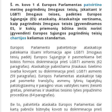
Š. m. kovo 1 d. Europos Parlamentas
patvirtino
metinę pagrindinių žmogaus teisių, įskaitant ir
LGBTI žmogaus teises, padėties Europos
Sąjungoje (ES) ataskaitą. Ataskaitoje vertinama,
kaip pagrindinės žmogaus teisės įgyvendinamos
ES, ir kokių priemonių būtina imtis norint
įgyvendinti Europos Sąjungos pagrindinių teisių
chartijos
keliamus standartus.
Europos Parlamento patvirtintoje ataskaitoje
pateikiama išsami informacija apie LGBTI žmogaus
teisių padėtį Europos Sąjungoje ir pasmerkiama bet
kokios formos diskriminacija prieš LGBTI asmenis (62
paragrafas). Ataskaitoje pabrėžiama įtraukaus švietimo
svarba kovojant su diskriminacija prieš LGBTI asmenis
(59 paragrafas). Europos Parlamentas ataskaitoje taip
pat pasmerkė translyčių asmenų lytinių tapatybių
patologizavimą ir paragino visas valstybes nares įteisinti
greitas, prieinamas ir skaidrias teisinio lyties pripažinimo
procedūras (64 paragrafas).
Be to, patvirtinta ataskaita Europos Parlamentas dar
kartą pabrėžė būtinybę kovoti su diskriminacija prieš