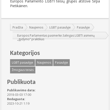
Europos Parlamento LGBTI teisių grupės atstovė Sirpa
Pietikäinen.
Jūs esate čia:
Pradžia
Naujienos
LGBT pasaulyje
Pasaulyje
Europos Parlamentas pasmerkė žalingas LGBTI asmenų
„gydymo“ praktikas
Kategorijos
LGBT pasaulyje
Naujienos
Pasaulyje
Žmogaus teisės
Publikuota
Publikavimo data:
2018-03-03 17:00
Redaguota:
2023-10-21 1:19