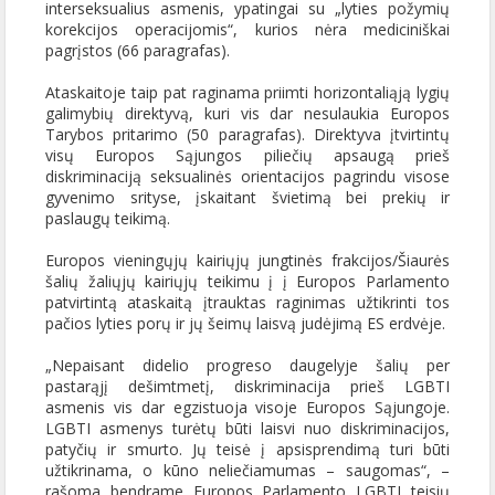
interseksualius asmenis, ypatingai su „lyties požymių
korekcijos operacijomis“, kurios nėra mediciniškai
pagrįstos (66 paragrafas).
Ataskaitoje taip pat raginama priimti horizontaliąją lygių
galimybių direktyvą, kuri vis dar nesulaukia Europos
Tarybos pritarimo (50 paragrafas). Direktyva įtvirtintų
visų Europos Sąjungos piliečių apsaugą prieš
diskriminaciją seksualinės orientacijos pagrindu visose
gyvenimo srityse, įskaitant švietimą bei prekių ir
paslaugų teikimą.
Europos vieningųjų kairiųjų jungtinės frakcijos/Šiaurės
šalių žaliųjų kairiųjų teikimu į į Europos Parlamento
patvirtintą ataskaitą įtrauktas raginimas užtikrinti tos
pačios lyties porų ir jų šeimų laisvą judėjimą ES erdvėje.
„Nepaisant didelio progreso daugelyje šalių per
pastarąjį dešimtmetį, diskriminacija prieš LGBTI
asmenis vis dar egzistuoja visoje Europos Sąjungoje.
LGBTI asmenys turėtų būti laisvi nuo diskriminacijos,
patyčių ir smurto. Jų teisė į apsisprendimą turi būti
užtikrinama, o kūno neliečiamumas – saugomas“, –
rašoma bendrame Europos Parlamento LGBTI teisių