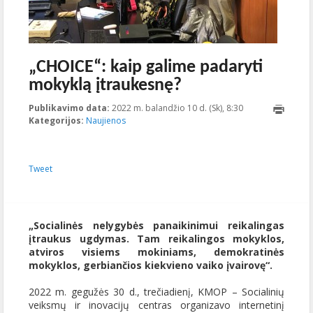
„CHOICE“: kaip galime padaryti
mokyklą įtraukesnę?
Publikavimo data:
2022 m. balandžio 10 d. (Sk), 8:30
2022-10-
Kategorijos:
Naujienos
10T11:34:51+00:
Tweet
„Socialinės nelygybės panaikinimui reikalingas
įtraukus ugdymas. Tam reikalingos mokyklos,
atviros visiems mokiniams, demokratinės
mokyklos, gerbiančios kiekvieno vaiko įvairovę“.
2022 m. gegužės 30 d., trečiadienį, KMOP – Socialinių
veiksmų ir inovacijų centras organizavo internetinį