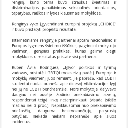
renginį, kurio tema buvo štraukus švietimas ir
diskriminacijos panaikinimas seksualinės orientacijos,
tapatybės, raiškos ir lyties klausimais mokyklose.
Renginys vyko įgyvendinant europinį projektą „CHOICE“
ir buvo pristatyti projekto rezultatai.
Internetiniame renginyje partneriai aptarė nacionalinio ir
Europos lygmens švietimo iššūkius, pagrindinį mokytojo
vaidmenį, gerąsias praktikas, kurias galima diegti
mokyklose, o rezultatus pristatė visi partneriai.
Rubén Ávila Rodríguez, „Iglyo“ politikos ir tyrimų
vadovas, pristatė LGBTQI moksleivių padėtį Europoje ir
mokyklų vaidmenį juos remiant. Jie pabrėžė, kad LGBTI
studentai nuolat praneša apie didesnį viktimizacijos lygį
nei jų ne LGBTI bendraamžiai. Nors mokytojai dalyvavo
daugiau nei pusėje žodinio priekabiavimo atvejų,
respondentai teigė linkę netarpininkauti (visada įsikišo
mažiau nei 3 proc.). Nepriklausomai nuo priekabiavimo
priežasčių, dauguma besimokančiųjų, patyrusių
patyčias, niekada niekam nepranešė apie šiuos
incidentus.