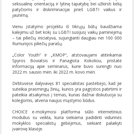
seksualinę orientaciją ir lytinę tapatybę bei užkirsti kelią
patyčioms ir diskriminacijai prieš LGBTI vaikus ir
jaunimą.
Vienu įstatymo projektu iš tikrųjų būtų baudžiama
kalėjimu už bet kokį su LGBTI susijusį vaikų paminėjimą
– tai piliečių iniciatyva, sujungianti daugiau nei 100 000
Rumunijos piliečių parašų.
„Color Youth“ ir „KMOP“, atstovaujami atitinkamai
Spyros Boviatsis ir Panagiota Kokoliou, pristatė
informaciją apie seminarus, kurie buvo surengti nuo
2022 m. sausio mėn. iki 2022 m. kovo mėn.
Dirbtuvėse dalyvavęs 81 specialistas pastebėjo, kad jie
suteikia prasmingų žinių, kurios yra pagrįstos patirtimi ir
pateikia atsakymus į temas, kurias dažnai diskutuoja su
kolegomis, atveria naujus mąstymo būdus.
CHOICE e-mokymosi platforma siūlo internetinius
modulius su veikla, kuria siekiama padidinti vidurinės
mokyklos specialistų gebėjimus, siekiant palaikyti
įvairovę klasėje.