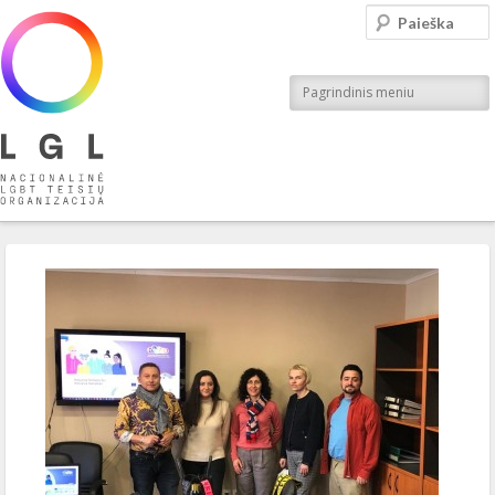
LGL
Paieška
Nacionalinė LGBT teisių organizacija
Pagrindinis meniu
Įrašo navigacija
←
Ankstesnis
Kitas
→