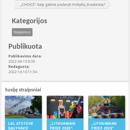
„CHOICE“: kaip galime padaryti mokyklą įtraukesnę?
Kategorijos
Naujienos
Publikuota
Publikavimo data:
2022-04-10 8:30
Redaguota:
2022-10-10 11:34
Susiję straipsniai
„LITHUANIAN
LGL ATSTOVĖ
„LITHUANIAN
PRIDE 2026“:
DALYVAVO
PRIDE 2026“