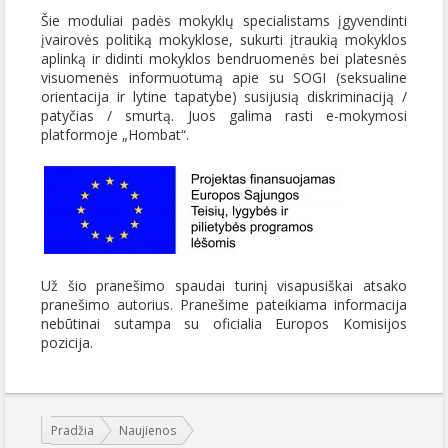
Šie moduliai padės mokyklų specialistams įgyvendinti
įvairovės politiką mokyklose, sukurti įtraukią mokyklos
aplinką ir didinti mokyklos bendruomenės bei platesnės
visuomenės informuotumą apie su SOGI (seksualine
orientacija ir lytine tapatybe) susijusią diskriminaciją /
patyčias / smurtą. Juos galima rasti e-mokymosi
platformoje „Hombat“.
Už šio pranešimo spaudai turinį visapusiškai atsako
pranešimo autorius. Pranešime pateikiama informacija
nebūtinai sutampa su oficialia Europos Komisijos
pozicija.
Jūs esate čia:
Pradžia
Naujienos