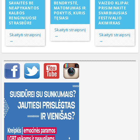
BENDRYSTĖ,
SAVAITĖS BE
VAIZDO KLIPAI:
MATOMUMAS IR
NEAPYKANTOS
PRISIMINKITE
POKYTIS, KURIS
KALBOS
SVARBIAUSIAS
TĘSIASI
RENGINIUOSE
FESTIVALIO
STRASBŪRE
AKIMIRKAS
Skaityti straipsnį
Skaityti straipsnį
Skaityti straipsnį
→
→
→
Svarbių įrašų meniu