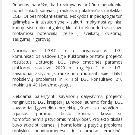
Rubénas pabrėžė, kad reaktyvaus požiūrio nepakanka
norint sukurti saugias, įtraukias ir palaikančias mokyklas
LGBTQI besimokantiesiems. Mokyklos ir pedagogai turi
galimybę – ir atsakomybę – sukurti mokymosi aplinką,
kurioje visi mokiniai galėtų klestėti ir išnaudoti visą savo
mokymosi potencialą (teisė į sveikatą, švietimą,
saugumą ir gerovę).
Nacionalinės LGBT teisių organizacijos LGL
komunikacijos vadovė Eglė Kuktoraitė pristatė projekto
rezultatus Lietuvoje. LGL savo emocinės paramos
platforma startavo 2020 m. rugsėjo 1 d. ir LGL
savanoriai aktyviai įsitraukė informuojant apie LGBT
moksleivių problemas ir iki šiol LGL konsultavo 216
mokinių ir 48 tėvus/mokytojus.
Siekdama palengvinti savanorių dalyvavimą projekto
renginiuose, LGL kreipėsi į Europos jaunimo fondą. LGL
savanoriai įgyvendino projektą „Kovos su patyčiomis
aljansas: paramos tinklo kūrimas kovai su
homofobinėmis patyčiomis mokyklose“. Projekto tikslas
buvo atkreipti dėmesį į homofobinių patyčių problemą
mokyklų bendruomenėse ir esamose emocinės