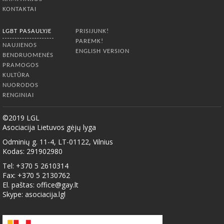
KONTAKTAI
LGBT PASAULYJE
PRISIJUNK!
PAREMK!
NAUJIENOS
ENGLISH VERSION
BENDRUOMENĖS
PRAMOGOS
KULTŪRA
NUORODOS
RENGINIAI
©2019 LGL
Asociacija Lietuvos gėjų lyga
Odminių g. 11-4, LT-01122, Vilnius
Kodas: 291902980
Tel: +370 5 2610314
Fax: +370 5 2130762
El. paštas:
office@gay.lt
Skype: asociacija.lgl