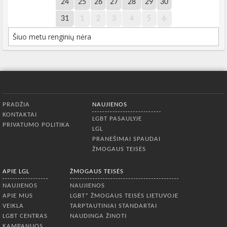
24
25
26
27
28
29
30
31
1
2
3
4
5
6
Šiuo metu renginių nėra
Apatinis meniu
PRADŽIA
NAUJIENOS
KONTAKTAI
LGBT PASAULYJE
PRIVATUMO POLITIKA
LGL
PRANEŠIMAI SPAUDAI
ŽMOGAUS TEISĖS
APIE LGL
ŽMOGAUS TEISĖS
NAUJIENOS
NAUJIENOS
APIE MUS
LGBT* ŽMOGAUS TEISĖS LIETUVOJE
VEIKLA
TARPTAUTINIAI STANDARTAI
LGBT CENTRAS
NAUDINGA ŽINOTI
KAMPANIJOS