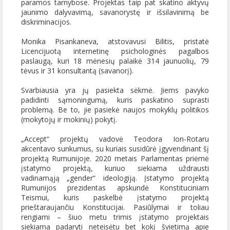
paramos tarnybose. Projektas taip pat skatino aktyvų
jaunimo dalyvavimą, savanorystę ir išsilavinimą be
diskriminacijos.
Monika Pisankaneva, atstovavusi Bilitis, pristatė
Licencijuotą internetinę psichologinės pagalbos
paslaugą, kuri 18 mėnesių palaikė 314 jaunuolių, 79
tėvus ir 31 konsultantą (savanorį).
Svarbiausia yra jų pasiekta sėkmė. Jiems pavyko
padidinti sąmoningumą, kuris paskatino suprasti
problemą. Be to, jie pasiekė naujos mokyklų politikos
(mokytojų ir mokinių) pokytį.
„Accept“ projektų vadovė Teodora Ion-Rotaru
akcentavo sunkumus, su kuriais susidūrė įgyvendinant šį
projektą Rumunijoje. 2020 metais Parlamentas priėmė
įstatymo projektą, kuriuo siekiama uždrausti
vadinamąją „gender“ ideologiją. Įstatymo projektą
Rumunijos prezidentas apskundė Konstituciniam
Teismui, kuris paskelbė įstatymo projektą
prieštaraujančiu Konstitucijai. Pasiūlymai ir toliau
rengiami – šiuo metu trimis įstatymo projektais
siekiama padaryti neteisėtu bet kokį švietimą apie