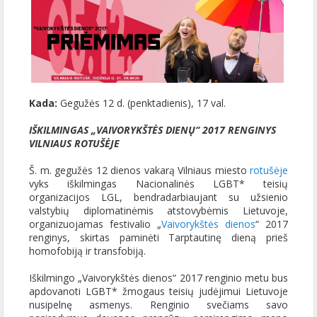
Kada:
Gegužės 12 d. (penktadienis), 17 val.
IŠKILMINGAS „VAIVORYKŠTĖS DIENŲ“ 2017 RENGINYS
VILNIAUS ROTUŠĖJE
Š. m. gegužės 12 dienos vakarą Vilniaus miesto
rotušėje
vyks iškilmingas Nacionalinės LGBT* teisių
organizacijos LGL, bendradarbiaujant su užsienio
valstybių diplomatinėmis atstovybėmis Lietuvoje,
organizuojamas festivalio „
Vaivorykštės dienos
“ 2017
renginys, skirtas paminėti Tarptautinę dieną prieš
homofobiją ir transfobiją.
Iškilmingo „Vaivorykštės dienos“ 2017 renginio metu bus
apdovanoti LGBT* žmogaus teisių judėjimui Lietuvoje
nusipelnę asmenys. Renginio svečiams savo