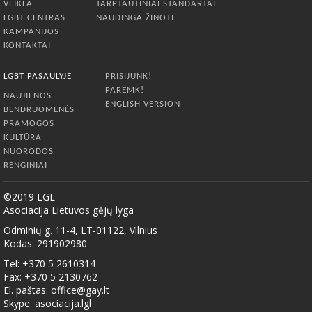
VEIKLA
TARPTAUTINIAI STANDARTAI
LGBT CENTRAS
NAUDINGA ŽINOTI
KAMPANIJOS
KONTAKTAI
LGBT PASAULYJE
PRISIJUNK!
PAREMK!
NAUJIENOS
ENGLISH VERSION
BENDRUOMENĖS
PRAMOGOS
KULTŪRA
NUORODOS
RENGINIAI
©2019 LGL
Asociacija Lietuvos gėjų lyga
Odminių g. 11-4, LT-01122, Vilnius
Kodas: 291902980
Tel: +370 5 2610314
Fax: +370 5 2130762
El. paštas:
office@gay.lt
Skype: asociacija.lgl