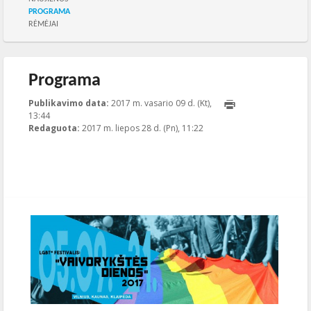
PROGRAMA
RĖMĖJAI
Programa
Publikavimo data:
2017 m. vasario 09 d. (Kt),
13:44
2017-07-28T11:22:43+00:00
Redaguota:
2017 m. liepos 28 d. (Pn), 11:22
Publikavo
:
Aliona
, LGL