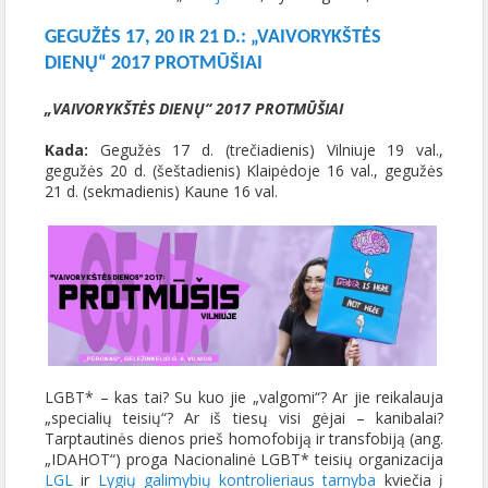
GEGUŽĖS 17, 20 IR 21 D.: „VAIVORYKŠTĖS
DIENŲ“ 2017 PROTMŪŠIAI
„VAIVORYKŠTĖS DIENŲ“ 2017 PROTMŪŠIAI
Kada:
Gegužės 17 d. (trečiadienis) Vilniuje 19 val.,
gegužės 20 d. (šeštadienis) Klaipėdoje 16 val., gegužės
21 d. (sekmadienis) Kaune 16 val.
LGBT* – kas tai? Su kuo jie „valgomi“? Ar jie reikalauja
„specialių teisių“? Ar iš tiesų visi gėjai – kanibalai?
Tarptautinės dienos prieš homofobiją ir transfobiją (ang.
„IDAHOT“) proga Nacionalinė LGBT* teisių organizacija
LGL
ir
Lygių galimybių kontrolieriaus tarnyba
kviečia į