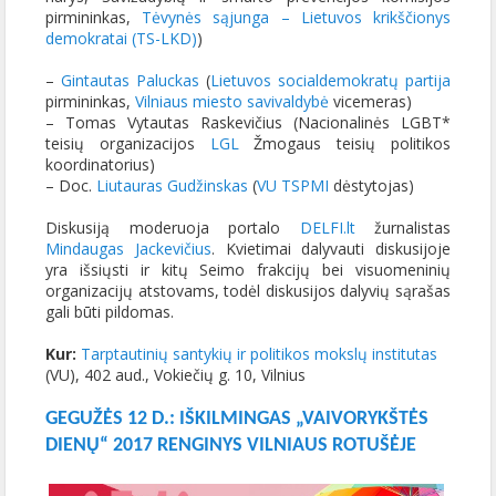
pirmininkas,
Tėvynės sąjunga – Lietuvos krikščionys
demokratai (TS-LKD)
)
–
Gintautas Paluckas
(
Lietuvos socialdemokratų partija
pirmininkas,
Vilniaus miesto savivaldybė
vicemeras)
– Tomas Vytautas Raskevičius (Nacionalinės LGBT*
teisių organizacijos
LGL
Žmogaus teisių politikos
koordinatorius)
– Doc.
Liutauras Gudžinskas
(
VU TSPMI
dėstytojas)
Diskusiją moderuoja portalo
DELFI.lt
žurnalistas
Mindaugas Jackevičius
. Kvietimai dalyvauti diskusijoje
yra išsiųsti ir kitų Seimo frakcijų bei visuomeninių
organizacijų atstovams, todėl diskusijos dalyvių sąrašas
gali būti pildomas.
Kur:
Tarptautinių santykių ir politikos mokslų institutas
(VU), 402 aud., Vokiečių g. 10, Vilnius
GEGUŽĖS 12 D.: IŠKILMINGAS „VAIVORYKŠTĖS
DIENŲ“ 2017 RENGINYS VILNIAUS ROTUŠĖJE