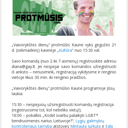
„Vaivorykštės dienų“ protmūšis Kaune vyks gegužės 21
d. (sekmadeinį) kavinėje „
Kultūra
“ nuo 15:30 val.
Savo komandą (nuo 2 iki 7 asmenų) registruokite adresu
diana@gay.lt.
Jei nespėjai savo komandos užregistruoti
iš anksto – nenusimink, registraciją vykdysime ir renginio
vietoje likus 30 min. iki renginio pradžios.
„Vaivorykštės dienų“ protmūšio Kaune programoje Jūsų
laukia:
15:30 – nespėjusių užsiregistruoti komandų registracija
(registruosime tol, kol nebeliks vietų!);
16:00 – pokalbis „Kodėl svarbu palaikyti LGBT*
bendruomenės narius Lietuvoje?“;
Lygių galimybių
kontrolieriaus tarnyba
atstoves
Mintautę Jurkutę
ir
Eglę