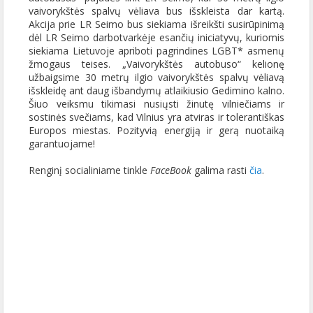
vaivorykštės spalvų vėliava bus išskleista dar kartą.
Akcija prie LR Seimo bus siekiama išreikšti susirūpinimą
dėl LR Seimo darbotvarkėje esančių iniciatyvų, kuriomis
siekiama Lietuvoje apriboti pagrindines LGBT* asmenų
žmogaus teises. „Vaivorykštės autobuso“ kelionę
užbaigsime 30 metrų ilgio vaivorykštės spalvų vėliavą
išskleidę ant daug išbandymų atlaikiusio Gedimino kalno.
Šiuo veiksmu tikimasi nusiųsti žinutę vilniečiams ir
sostinės svečiams, kad Vilnius yra atviras ir tolerantiškas
Europos miestas. Pozityvią energiją ir gerą nuotaiką
garantuojame!
Renginį socialiniame tinkle
FaceBook
galima rasti
čia
.