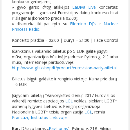
konkurso gerbėjams;
» gyvo garso
drag
atlikėjos
LaDiva Live
koncertas;
programoje – garsiausi Eurovizijos dainų konkurso hitai
ir šlageriai (koncerto pradžia 02:00);
» diskoteka iki pat ryto su
Filomino DJ’s
ir
Nuclear
Princess Radio
.
Koncerto pradžia – 02:00 | Durys – 21:00 | Face Control
▬▬▬▬▬▬▬▬▬▬
Išankstinius vakarėlio bilietus po 5 EUR galite įsigyti
mūsų organizacijos būstinėje (adresu: Pylimo g. 21) arba
mūsų internetinėje parduotuvėje:
http://www.lgl.lt/shop/lt/
product/
eurovision-party-bilietai
.
Bilietus įsigyti galėsite ir renginio vietoje. Kaina prie durų
– 6 EUR.
Įsigydami bilietą į “Vaivorykštės dienų” 2017 Eurovizijos
vakarėlį remiate asociacijos
LGL
veiklas, siekiant LGBT*
asmenų lygybės Lietuvoje. Renginį organizuoja
Nacionalinė LGBT* teisių organizacija
LGL
, remia
Prancūzų Institutas Lietuvoje
.
Kur:
Džiazo baras „
Paviljonas
“,
Pylimo g. 21B
, Vilnius