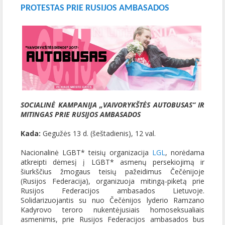
PROTESTAS PRIE RUSIJOS AMBASADOS
SOCIALINĖ KAMPANIJA „VAIVORYKŠTĖS AUTOBUSAS“ IR
MITINGAS PRIE RUSIJOS AMBASADOS
Kada:
Gegužės 13 d. (šeštadienis), 12 val.
Nacionalinė LGBT* teisių organizacija
LGL
, norėdama
atkreipti dėmesį į LGBT* asmenų persekiojimą ir
šiurkščius žmogaus teisių pažeidimus Čečėnijoje
(Rusijos Federacija), organizuoja mitingą-piketą prie
Rusijos Federacijos ambasados Lietuvoje.
Solidarizuojantis su nuo Čečėnijos lyderio Ramzano
Kadyrovo teroro nukentėjusiais homoseksualiais
asmenimis, prie Rusijos Federacijos ambasados bus