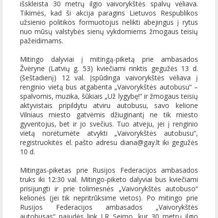
išskleista 30 metrų ilgio vaivorykštės spalvų vėliava.
Tikimės, kad ši akcija paragins Lietuvos Respublikos
užsienio politikos formuotojus nelikti abejingus į rytus
nuo mūsų valstybės sienų vykdomiems žmogaus teisių
pažeidimams.
Mitingo dalyviai į mitingą-piketą prie ambasados
Žvėryne (Latvių g. 53) kviečiami rinktis gegužės
13 d.
(šeštadienį) 12 val. Įspūdinga vaivorykštės vėliava į
renginio vietą bus atgabenta „Vaivorykštės autobusu“ –
spalvomis, muzika, šūkiais „Už lygybę!” ir žmogaus teisių
aktyvistais pripildytu atviru autobusu, savo kelione
Vilniaus miesto gatvėmis džiuginantį ne tik miesto
gyventojus, bet ir jo svečius. Tuo atveju, jei į renginio
vietą norėtumėte atvykti „Vaivorykštės autobusu“,
registruokitės el. pašto adresu diana@gay.lt iki gegužės
10 d.
Mitingas-piketas prie Rusijos Federacijos ambasados
truks iki 12:30 val. Mitingo-piketo dalyviai bus kviečiami
prisijungti ir prie tolimesnės „Vaivorykštės autobuso“
kelionės (jei tik nepritrūksime vietos). Po mitingo prie
Rusijos Federacijos ambasados „Vaivorykštės
autobusas“ pajudės link LR Seimo, kur 30 metrų ilgio