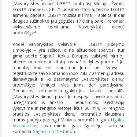
„Vaivorykštės dienų“ LGBT* protmūšį Vilniuje. Žymūs
LGBT* žmonės, LGBT* judėjimo istorija, teisinė LGBT*
asmenų padėtis, LGBT* muzika ir filmai – apie tai ir dar
daugiau sužinokite jau gegužės 17 dieną bare „Peronas“
įvyksiančiame teminiame “Vaivorykštės dienų”
protmūšyje!
Kodėl vaivorykštės vėliavoje – LGBT* judėjimo
simbolyje – yra šešios, o ne aštuonios spalvos? Kur
gimė poetė Sapho? Kokia Europos valstybė pirmoji
atvėrė santuokos
institutą tos pačios lyties poroms? Jei
manote, kad šie klausimai Jums per lengvi –
registruokite savo komandą (nuo 2 iki 7 asmenų) adresu
diana@gay.lt ir iki pasimatymo „Vaivorykštės dienų“
protmūšyje Vilniuje! Mes Jums dar parodysime!
Geriausios komandos-nugalėtojos laukia specialūs
„Vaivorykštės dienų“ prizai! Jei nespėjai savo komandos
užregistruoti iš anksto – nenusimink, registraciją
vykdysime ir renginio vietoje likus 30 min. iki renginio
pradžios. „Vaivorykštės dienų“ protmūšio klausimus
mums padėjo parengti Vilniaus protmūšio guru
Ugnius
Antanavičius
, savo minties galia išgarsėjęs kartu su
komanda
Gagarin on the moon
.