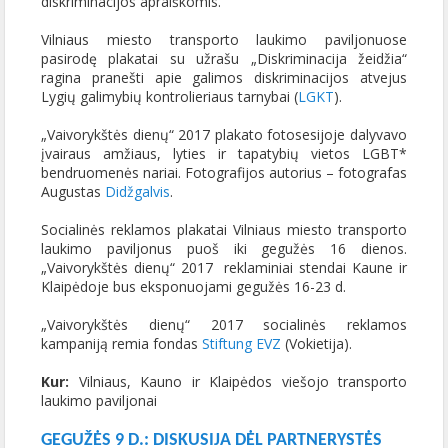
diskriminacijos apraiškomis.
Vilniaus miesto transporto laukimo paviljonuose
pasirodę plakatai su užrašu „Diskriminacija žeidžia“
ragina pranešti apie galimos diskriminacijos atvejus
Lygių galimybių kontrolieriaus tarnybai (
LGKT
).
„Vaivorykštės dienų“ 2017 plakato fotosesijoje dalyvavo
įvairaus amžiaus, lyties ir tapatybių vietos LGBT*
bendruomenės nariai. Fotografijos autorius – fotografas
Augustas
Didžgalvis
.
Socialinės reklamos plakatai Vilniaus miesto transporto
laukimo paviljonus puoš iki gegužės 16 dienos.
„Vaivorykštės dienų“ 2017 reklaminiai stendai Kaune ir
Klaipėdoje bus eksponuojami gegužės 16-23 d.
„Vaivorykštės dienų“ 2017 socialinės reklamos
kampaniją remia fondas
Stiftung EVZ
(Vokietija).
Kur:
Vilniaus, Kauno ir Klaipėdos viešojo transporto
laukimo paviljonai
GEGUŽĖS 9 D.: DISKUSIJA DĖL PARTNERYSTĖS