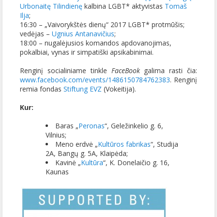
Urbonaitę Tilindienę
kalbina LGBT* aktyvistas
Tomaš
Ilja
;
16:30 – „Vaivorykštės dienų“ 2017 LGBT* protmūšis;
vedėjas –
Ugnius Antanavičius
;
18:00 – nugalėjusios komandos apdovanojimas,
pokalbiai, vynas ir simpatiški apsikabinimai.
Renginį socialiniame tinkle
FaceBook
galima rasti čia:
www.facebook.com/events/1486150784762383
.
Renginį
remia fondas
Stiftung
EVZ
(Vokeitija).
Kur:
Baras „
Peronas
“, Geležinkelio g. 6,
Vilnius;
Meno erdvė „
Kultūros fabrikas
“, Studija
2A, Bangų g. 5A, Klaipėda;
Kavinė „
Kultūra
“, K. Donelaičio g. 16,
Kaunas