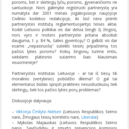
poroms, bet ir skirtingų lyčių poroms, gyvenančioms ne
santuokoje. Nors galimybė registruoti partnerystę yra
numatyta dar 2001 metais įsigaliojusioje naujojoje
Civilinio kodekso redakcijoje, iki šiol nėra priimti
partnerystės institutą reglamentuojantys teisės aktai.
Kodėl Lietuvos politikai vis dar delsia žengti šį žingsnį,
nors vyro ir moters partnerystei pritaria absoliuti
dauguma,
t. y. 84 %, šalies gyventojų? O galbūt vis dar
esame „nepasiruošę“ suteikti teisinį pripažinimą tos
pačios lyties poroms? Kokių žingsnių turime imtis,
siekdami platesnio sutarimo šiais klausimais
visuomenėje?
Partnerystės institutas Lietuvoje – ar tai iš tiesų tik
moralinio (vertybinio) pobūdžio dilema? O gal tai
elementarus būdas spręsti praktines nesusituokusių tiek
skirtingų, tiek tos pačios lyties porų problemas?
Diskusijoje dalyvauja:
–
Viktorija Čmilytė-Nielsen
(Lietuvos Respublikos Seimo
narė, Žmogaus teisių komiteto narė,
Liberalai
)
– Mykolas Majauskas (Lietuvos Respublikos Seimo
narys, Savižudybių ir smurto prevencijos komisijos