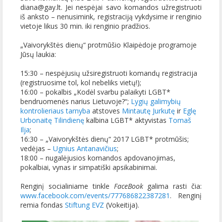
diana@gay.lt.
Jei nespėjai savo komandos užregistruoti
iš anksto – nenusimink, registraciją vykdysime ir renginio
vietoje likus 30 min. iki renginio pradžios.
„Vaivorykštės dienų“ protmūšio Klaipėdoje programoje
Jūsų laukia:
15:30 – nespėjusių užsiregistruoti komandų registracija
(registruosime tol, kol nebeliks vietų!);
16:00 – pokalbis „Kodėl svarbu palaikyti LGBT*
bendruomenės narius Lietuvoje?“;
Lygių galimybių
kontrolieriaus tarnyba
atstoves
Mintautę Jurkutę
ir
Eglę
Urbonaitę Tilindienę
kalbina LGBT* aktyvistas
Tomaš
Ilja
;
16:30 – „Vaivorykštės dienų“ 2017 LGBT* protmūšis;
vedėjas –
Ugnius Antanavičius
;
18:00 – nugalėjusios komandos apdovanojimas,
pokalbiai, vynas ir simpatiški apsikabinimai.
Renginį socialiniame tinkle
FaceBook
galima rasti čia:
www.facebook.com/events/777686822387281
.
Renginį
remia fondas
Stiftung
EVZ
(Vokeitija).