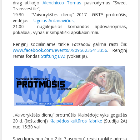
drag atlikėjo
Alenchicco Tomas
pasirodymas “Sweet
Transvestite”;
19:30 – “Vaivorykštės dienų“ 2017 LGBT* protmūšis;
vedėjas –
Ugnius Antanavičius
;
21:00 – nugalėjusios komandos apdovanojimas,
pokalbiai, vynas ir simpatiški apsikabinimai.
Renginį socialiniame tinkle
FaceBook
galima rasti čia:
www.facebook.com/events/780956235413356
.
Renginį
remia fondas
Stiftung
EVZ
(Vokeitija).
„Vaivorykštės dienų“ protmūšis Klaipėdoje vyks gegužės
20 d. (šeštadienį)
Klaipėdos kultūros fabrike
(Studija 2A)
nuo 15:30 val.
Savo komandą (nuo 2 iki 7 asmenų) registruokite adresu