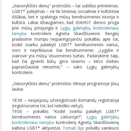
„Vaivorykštės dienų“ protmūšis – tai subtilus priminimas.
LGBT* judėjimas – ne tik teisiniai, socialiniai ir kultūriniai
iššūkiai, bet ir spalvinga mūsų bendruomenės istorija ir
kultūra. Labai džiaugiamės, kad IDAHOT dienos proga
prie mūsų prisijungia ir
Lygių galimybių kontrolieriaus
tarnyba
kontrolierė Agneta Skardžiuvienė. Renginį
pradėsime trumpu neįpareigojančiu pokalbiu apie tai,
kodėl svarbu palaikyti LGBT* bendruomenės narius,
nors ir nepriklausai šiai bendruomenei. „Lygybė ir
įvairovė yra mūsų visuomenės turtas. Padarykime taip,
kad čia gyventi būtų gera visiems – kitos išeities
paprasčiausiai neturime,“ – sako Lygių galimybių
kontrolierė.
„Vaivorykštės dienų“ protmūšio Vilniuje programoje Jūsų
laukia:
18:30 – nespėjusių užsiregistruoti komandų registracija
(registruosime tol, kol nebeliks vietų!);
19:00 – pokalbis “Kodėl svarbu palaikyti LGBT*
bendruomenės narius Lietuvoje?“;
Lygių galimybių
kontrolieriaus tarnyba
kontrolierę Agnetą Skardžiuvienę
kalbina LGBT* aktyvistas
Tomaš Ilja
; pokalbį vainikuos