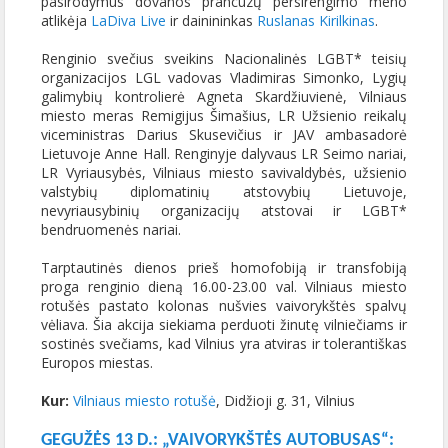
pasirodymus dovanos prancūzų persirengimo meno
atlikėja
LaDiva Live
ir dainininkas
Ruslanas Kirilkinas
.
Renginio svečius sveikins Nacionalinės LGBT* teisių
organizacijos LGL vadovas Vladimiras Simonko, Lygių
galimybių kontrolierė Agneta Skardžiuvienė, Vilniaus
miesto meras Remigijus Šimašius, LR Užsienio reikalų
viceministras Darius Skusevičius ir JAV ambasadorė
Lietuvoje Anne Hall. Renginyje dalyvaus LR Seimo nariai,
LR Vyriausybės, Vilniaus miesto savivaldybės, užsienio
valstybių diplomatinių atstovybių Lietuvoje,
nevyriausybinių organizacijų atstovai ir LGBT*
bendruomenės nariai.
Tarptautinės dienos prieš homofobiją ir transfobiją
proga renginio dieną 16.00-23.00 val. Vilniaus miesto
rotušės pastato kolonas nušvies vaivorykštės spalvų
vėliava. Šia akcija siekiama perduoti žinutę vilniečiams ir
sostinės svečiams, kad Vilnius yra atviras ir tolerantiškas
Europos miestas.
Kur:
Vilniaus miesto rotušė
, Didžioji g. 31, Vilnius
GEGUŽĖS 13 D.: „VAIVORYKŠTĖS AUTOBUSAS“: