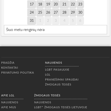
17
18
19
20
21
22
23
24
25
26
27
28
29
30
31
1
2
3
4
5
6
Šiuo metu renginių nėra
Apatinis meniu
PRADŽIA
NAUJIENOS
KONTAKTAI
LGBT PASAULYJE
PRIVATUMO POLITIKA
LGL
PRANEŠIMAI SPAUDAI
ŽMOGAUS TEISĖS
APIE LGL
ŽMOGAUS TEISĖS
NAUJIENOS
NAUJIENOS
APIE MUS
LGBT* ŽMOGAUS TEISĖS LIETUVOJE