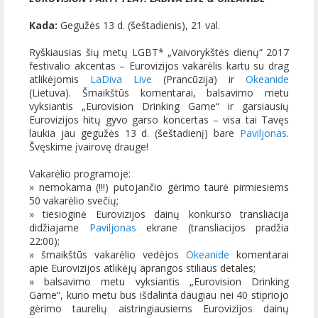
Kada:
Gegužės 13 d. (šeštadienis), 21 val.
Ryškiausias šių metų LGBT* „Vaivorykštės dienų“ 2017
festivalio akcentas – Eurovizijos vakarėlis kartu su drag
atlikėjomis
LaDiva Live
(Prancūzija) ir
Okeanide
(Lietuva). Šmaikštūs komentarai, balsavimo metu
vyksiantis „Eurovision Drinking Game“ ir garsiausių
Eurovizijos hitų gyvo garso koncertas – visa tai Tavęs
laukia jau gegužės 13 d. (šeštadienį) bare
Paviljonas
.
Švęskime įvairovę drauge!
Vakarėlio programoje:
» nemokama (!!!) putojančio gėrimo taurė pirmiesiems
50 vakarėlio svečių;
» tiesioginė Eurovizijos dainų konkurso transliacija
didžiajame
Paviljonas
ekrane (transliacijos pradžia
22:00);
» šmaikštūs vakarėlio vedėjos
Okeanide
komentarai
apie Eurovizijos atlikėjų aprangos stiliaus detales;
» balsavimo metu vyksiantis „Eurovision Drinking
Game“, kurio metu bus išdalinta daugiau nei 40 stipriojo
gėrimo taurelių aistringiausiems Eurovizijos dainų