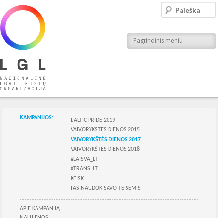
LGL
Paieška
Nacionalinė LGBT teisių organizacija
Pagrindinis meniu
Skilties meniu
KAMPANIJOS:
BALTIC PRIDE 2019
VAIVORYKŠTĖS DIENOS 2015
VAIVORYKŠTĖS DIENOS 2017
VAIVORYKŠTĖS DIENOS 2018
#LAISVA_LT
#TRANS_LT
KEISK
PASINAUDOK SAVO TEISĖMIS
Skilties meniu
APIE KAMPANIJĄ
NAUJIENOS