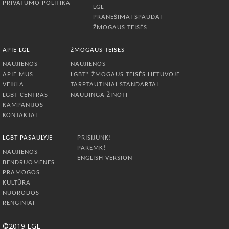
PRIVATUMO POLITIKA
LGL
PRANEŠIMAI SPAUDAI
ŽMOGAUS TEISĖS
APIE LGL
ŽMOGAUS TEISĖS
NAUJIENOS
NAUJIENOS
APIE MUS
LGBT* ŽMOGAUS TEISĖS LIETUVOJE
VEIKLA
TARPTAUTINIAI STANDARTAI
LGBT CENTRAS
NAUDINGA ŽINOTI
KAMPANIJOS
KONTAKTAI
LGBT PASAULYJE
PRISIJUNK!
PAREMK!
NAUJIENOS
ENGLISH VERSION
BENDRUOMENĖS
PRAMOGOS
KULTŪRA
NUORODOS
RENGINIAI
©2019 LGL