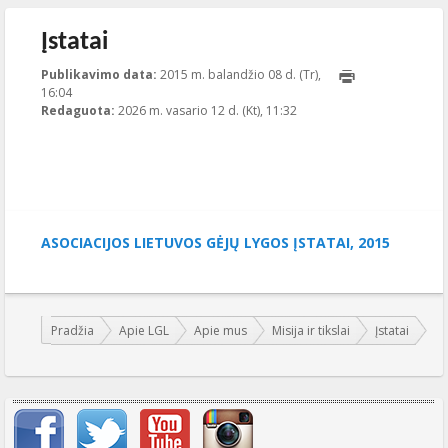
Įstatai
Publikavimo data:
2015 m. balandžio 08 d. (Tr),
16:04
2026-02-12T11:32:57+00:00
Redaguota:
2026 m. vasario 12 d. (Kt), 11:32
Publikavo
:
Aliona
, LGL
ASOCIACIJOS LIETUVOS GĖJŲ LYGOS ĮSTATAI, 2015
Jūs esate čia:
Pradžia
Apie LGL
Apie mus
Misija ir tikslai
Įstatai
Svarbių įrašų meniu