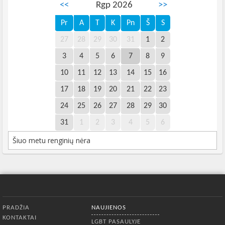
<<
Rgp 2026
>>
Pr
A
T
K
Pn
Š
S
27
28
29
30
31
1
2
3
4
5
6
7
8
9
10
11
12
13
14
15
16
17
18
19
20
21
22
23
24
25
26
27
28
29
30
31
1
2
3
4
5
6
Šiuo metu renginių nėra
Apatinis meniu
PRADŽIA
NAUJIENOS
KONTAKTAI
LGBT PASAULYJE