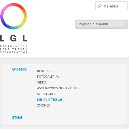
LGL
Paieška
Nacionalinė LGBT teisių organizacija
Pagrindinis meniu
Skilties meniu
APIE MUS:
RENGINIAI
FOTOGALERIJA
VIDEO
ASOCIATYVIOS NUOTRAUKOS
STRATEGIJOS
MISIJA IR TIKSLAI
ŽMONĖS
Skilties meniu
ĮSTATAI